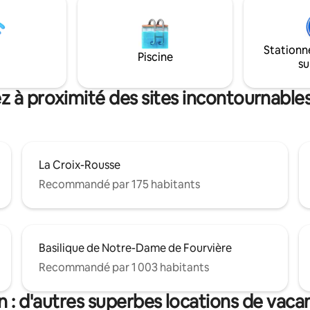
inez-vous plongé dans un bain
escapade en amoureux, une so
à l'ambiance japonisante. Notre
inoubliable ou un instant de
st conçu pour des moments de
ressourcement, cette suite p
ans égal.
expérience hors du commun 
Stationn
Piscine
su
z à proximité des sites incontournable
La Croix-Rousse
Recommandé par 175 habitants
Basilique de Notre-Dame de Fourvière
Recommandé par 1 003 habitants
n : d'autres superbes locations de vaca