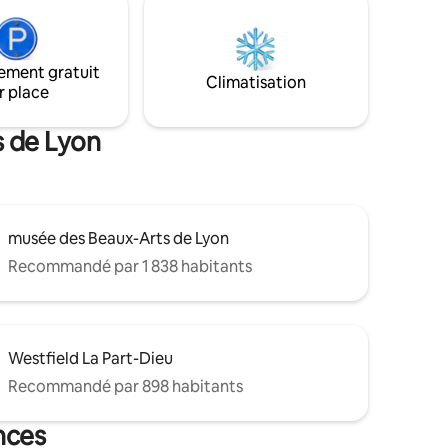
une salle de bain, une cuisine
irée
entièrement équipée et un espace salon
avec télévision pour vous détendre.
romet une

ement gratuit
Climatisation
r place
s de Lyon
musée des Beaux-Arts de Lyon
Recommandé par 1 838 habitants
Westfield La Part-Dieu
Recommandé par 898 habitants
nces