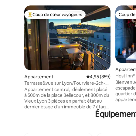
Coup de cœur voyageurs
Coup de
Coups de cœur voyageurs les plus appréciés
Coup de
Apparte
Host Inn*
Appartement
Évaluation moyenne sur 
4,95 (359)
Lyon Cen
Bienvenue
Terrasse&vue sur Lyon/Fourvière-2ch-
escapade 
Climatisé
Appartement central, idéalement placé
quartier 
à 500m de la place Bellecour, et 800m du
apparteme
Vieux Lyon 3 pièces en parfait état au
rénové e
dernier étage d'un immeuble de 7 étage
vous ouvr
Équipements
avec ascenseur et une vue fabuleuse sur
inoubliable. Vue Féérique sur
le Rhône, l'Hôtel-Dieu et La basilique de
Perché da
Fourvière. Terrasse très agréable de
cet appar
15m2 Nul besoin d'une voiture, tous les
spectaculaire
transports en commun sont a proximité