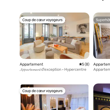
Coup de cœur voyageurs
Superhô
Coup de cœur voyageurs
Superhô
Appartement
Évaluation moyenn
5 (8)
Apparte
𝓐𝓹𝓹𝓪𝓻𝓽𝓮𝓶𝓮𝓷𝓽 d’exception • Hypercentre
Apparteme
2 terrasse
Coup de cœur voyageurs
Coup de cœur voyageurs