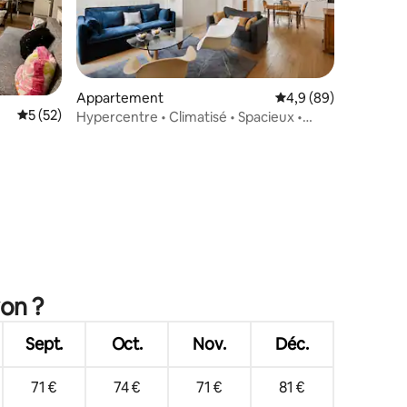
Appartement
Évaluation moyenne s
4,9 (89)
Évaluation moyenne sur la base de 52 commentaires : 5 sur 5
5 (52)
Hypercentre • Climatisé • Spacieux •
Bellecour
ntaires : 4,93 sur 5
yon ?
Sept.
Oct.
Nov.
Déc.
71 €
74 €
71 €
81 €