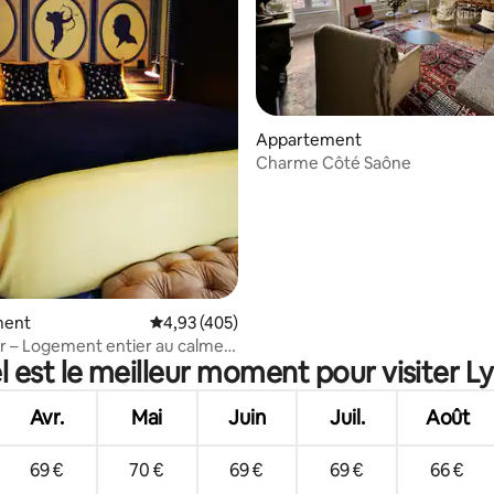
r la base de 35 commentaires : 4,97 sur 5
Appartement
Charme Côté Saône
ment
Évaluation moyenne sur la base de 405 comme
4,93 (405)
r – Logement entier au calme,
 est le meilleur moment pour visiter L
tre
Avr.
Mai
Juin
Juil.
Août
69 €
70 €
69 €
69 €
66 €