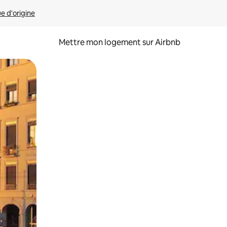
ue d'origine
Mettre mon logement sur Airbnb
sant glisser.