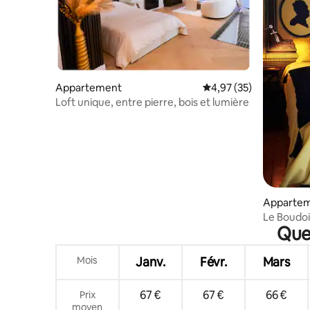
Appartement
Évaluation moyenne su
4,97 (35)
Loft unique, entre pierre, bois et lumière
Apparte
Le Boudoi
Quel
hypercen
Mois
Janv.
Févr.
Mars
67 €
67 €
66 €
Prix
moyen