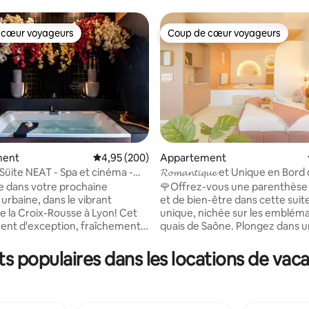
 cœur voyageurs
Coup de cœur voyageurs
 cœur voyageurs
Coup de cœur voyageurs
ment
Évaluation moyenne sur la base de 200 commen
4,95 (200)
Appartement
 Sūite NEAT - Spa et cinéma -
𝓡𝓸𝓶𝓪𝓷𝓽𝓲𝓺𝓾𝓮 et Unique en Bo
la base de 359 commentaires : 4,95 sur 5
tre
 dans votre prochaine
🌹Offrez-vous une parenthèse 
urbaine, dans le vibrant
et de bien-être dans cette suite
de la Croix-Rousse à Lyon! Cet
unique, nichée sur les emblém
nt d'exception, fraîchement
quais de Saône. Plongez dans une
t méticuleusement décoré,
atmosphère romantique et apa
e ses portes pour un séjour
chaque détail sublime votre séj
 populaires dans les locations de vac
 Lyon:
Profitez d’un jacuzzi privatif po
ns un emplacement privilégié,
moment de détente absolue, b
tement offre une vue
la douceur de l’eau et le charm
 sur toute la ville. Jacuzzi
bords de Saône Que ce soit une