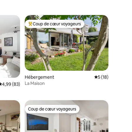
Coup de cœur voyageurs
lus appréciés
Coups de cœur voyageurs les plus appréciés
mmentaires : 5 sur 5
Hébergement
Évaluation moyenne
5 (18)
La Maison
Évaluation moyenne sur la base de 83 commentaires : 4,99 sur 5
4,99 (83)
Coup de cœur voyageurs
lus appréciés
Coup de cœur voyageurs