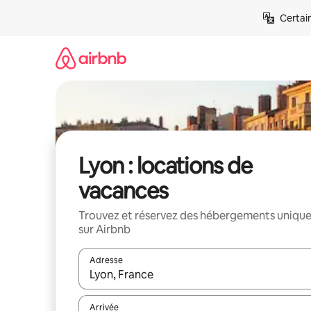
Aller
Certai
directement
au
contenu
Lyon : locations de
vacances
Trouvez et réservez des hébergements uniqu
sur Airbnb
Adresse
Lorsque les résultats s'affichent, utilisez les flèc
Arrivée