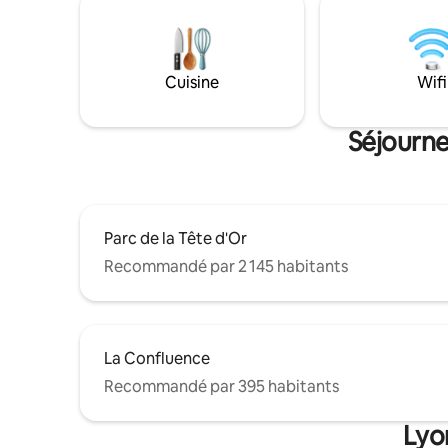
Duo: Imag
du logement, tramway, métro, vélo
relaxant 
publics. Commerces de proximité,
espace e
bouchons lyonnais, bar-péniches sur les
détente s
quais, promenades au bord du Rhône.
Cuisine
Wifi
Séjourne
Parc de la Tête d'Or
Recommandé par 2 145 habitants
La Confluence
Recommandé par 395 habitants
Lyo