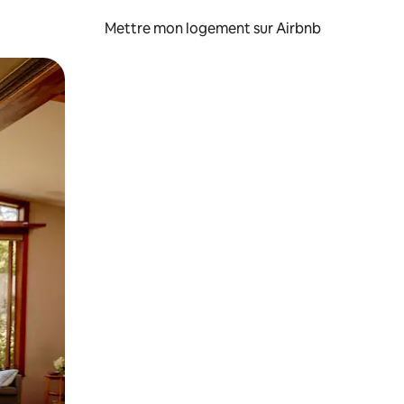
Mettre mon logement sur Airbnb
sant glisser.