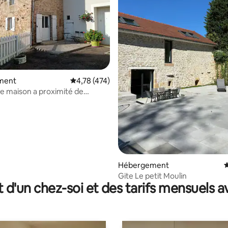
la base de 228 commentaires : 4,93 sur 5
ment
Évaluation moyenne sur la base de 474 comme
4,78 (474)
ite maison a proximité de
Hébergement
É
Gite Le petit Moulin
t d'un chez-soi et des tarifs mensuels 