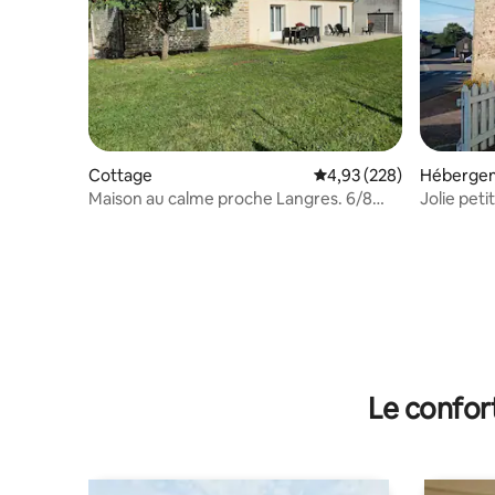
Cottage
Évaluation moyenne sur 
4,93 (228)
Héberge
Maison au calme proche Langres. 6/8
Jolie pet
pers.
Langres
Le confor