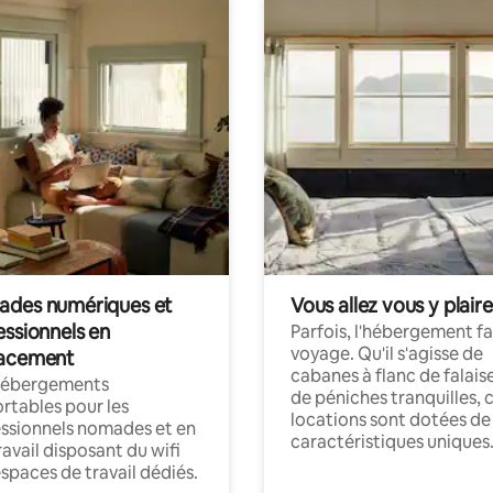
des numériques et
Vous allez vous y plaire
essionnels en
Parfois, l'hébergement fai
voyage. Qu'il s'agisse de
acement
cabanes à flanc de falais
hébergements
de péniches tranquilles, 
rtables pour les
locations sont dotées de
ssionnels nomades et en
caractéristiques uniques
ravail disposant du wifi
espaces de travail dédiés.