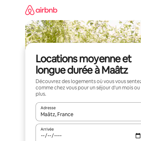
Aller
directement
au
contenu
Locations moyenne et
longue durée à Maâtz
Découvrez des logements où vous vous sente
comme chez vous pour un séjour d'un mois ou
plus.
Adresse
Lorsque les résultats s'affichent, utilisez les flèc
Arrivée