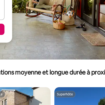
tions moyenne et longue durée à prox
te
Superhôte
te
Superhôte