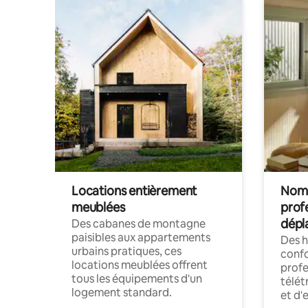
Locations entièrement
Noma
meublées
prof
dépl
Des cabanes de montagne
paisibles aux appartements
Des 
urbains pratiques, ces
confo
locations meublées offrent
profe
tous les équipements d'un
télét
logement standard.
et d'