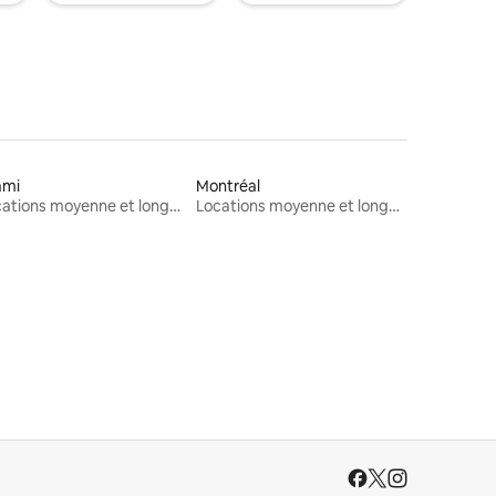
ami
Montréal
Locations moyenne et longue durée
Locations moyenne et longue durée