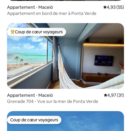
Appartement ⋅ Maceió
Évaluation mo
4,93 (55)
Appartement en bord de mer à Ponta Verde
Coup de cœur voyageurs
Coups de cœur voyageurs les plus appréciés
Appartement ⋅ Maceió
Évaluation mo
4,97 (31)
Grenade 704 - Vue sur la mer de Ponta Verde
Coup de cœur voyageurs
Coup de cœur voyageurs