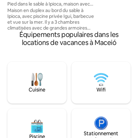
Pied dans le sable à Ipioca, maison avec
et restaurants de 
piscine privée
Maison en duplex au bord du sable à
également à proxi
Ipioca, avec piscine privée Igui, barbecue
supermarchés et 
et vue sur la mer. Il y a 3 chambres
Localizado na Pon
climatisées avec de grandes armoires
privilegiada, o ap
Équipements populaires dans les
(1 suite), 3 salles de bains, un salon, un
dos melhores rest
balcon et un espace bureau à domicile.
Maceió.
locations de vacances à Maceió
Décoration plébiscitée avec des pièces
signées, un mobilier de qualité et
beaucoup de confort. Cuisine
entièrement équipée avec tous les
ustensiles, y compris un AirFryer. Smart
TV, Wi-Fi rapide et garage couvert pour
1 voiture. Plage paradisiaque et paisible,
avec des piscines naturelles accessibles
Cuisine
Wifi
à pied ou en bateau. Venez !
Stationnement
Piscine