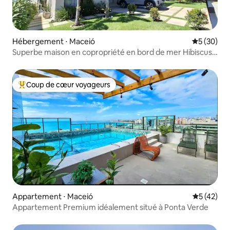
Hébergement ⋅ Maceió
Évaluation
5 (30)
Superbe maison en copropriété en bord de mer Hibiscus
Maceió
Coup de cœur voyageurs
Coups de cœur voyageurs les plus appréciés
Appartement ⋅ Maceió
Évaluation
5 (42)
Appartement Premium idéalement situé à Ponta Verde