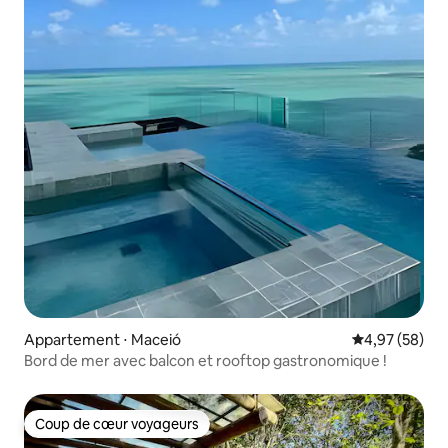
Appartement ⋅ Maceió
Évaluation mo
4,97 (58)
Bord de mer avec balcon et rooftop gastronomique !
Coup de cœur voyageurs
Coup de cœur voyageurs