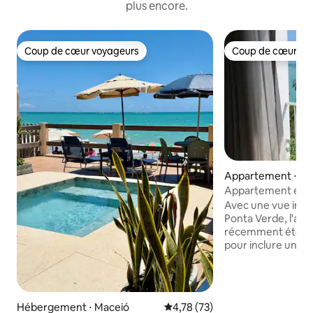
plus encore.
Coup de cœur voyageurs
Coup de cœur vo
Coup de cœur voyageurs
Coup de cœur vo
Appartement ⋅ Ma
Appartement en b
Verde.
Avec une vue impr
Ponta Verde, l'ap
récemment été e
pour inclure un lit 
tous deux avec un
les palmiers et l'o
particulièrement
janvier. L'apparte
Hébergement ⋅ Maceió
Évaluation moyenne sur la base
4,78 (73)
pied depuis certai