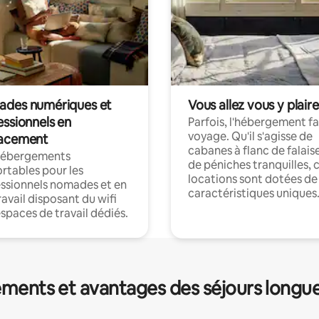
des numériques et
Vous allez vous y plaire
essionnels en
Parfois, l'hébergement fai
voyage. Qu'il s'agisse de
acement
cabanes à flanc de falais
hébergements
de péniches tranquilles, 
rtables pour les
locations sont dotées de
ssionnels nomades et en
caractéristiques uniques
ravail disposant du wifi
espaces de travail dédiés.
ments et avantages des séjours longu