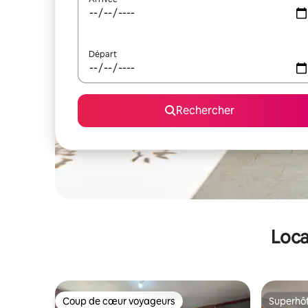
Départ
Rechercher
Loca
Coup de cœur voyageurs
Superhô
Coup de cœur voyageurs
Superhô