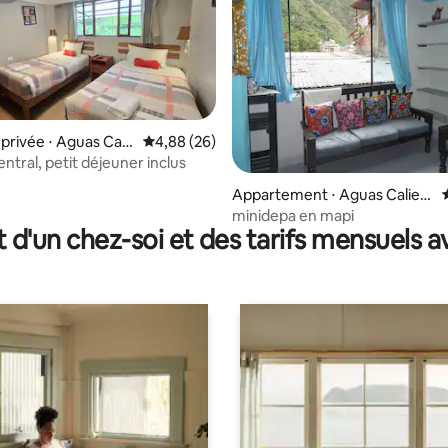
e sur la base de 8 commentaires : 5 sur 5
rivée ⋅ Aguas Cali
Évaluation moyenne sur la base de 26 commen
4,88 (26)
ntral, petit déjeuner inclus
Appartement ⋅ Aguas Calien
tes
minidepa en mapi
t d'un chez-soi et des tarifs mensuels 