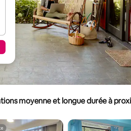
tions moyenne et longue durée à prox
te
te