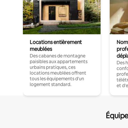
Locations entièrement
Noma
meublées
prof
dépl
Des cabanes de montagne
paisibles aux appartements
Des 
urbains pratiques, ces
confo
locations meublées offrent
profe
tous les équipements d'un
télét
logement standard.
et d'
Équipe