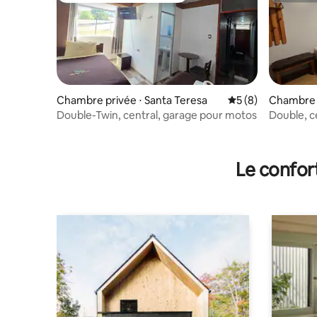
Chambre privée ⋅ Santa Teresa
Évaluation moyenn
5 (8)
Chambre p
entes
Double-Twin, central, garage pour motos
Double, ce
Le confor