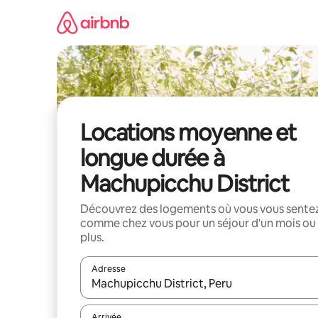
Aller
directement
au
contenu
Locations moyenne et
longue durée à
Machupicchu District
Découvrez des logements où vous vous sente
comme chez vous pour un séjour d'un mois ou
plus.
Adresse
Lorsque les résultats s'affichent, utilisez les flèc
Arrivée