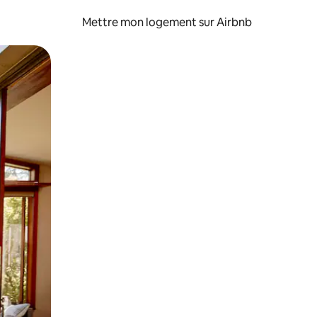
Mettre mon logement sur Airbnb
sant glisser.