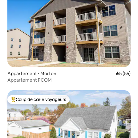
Appartement ⋅ Morton
Évaluation
5 (55)
Appartement PCOM
Coup de cœur voyageurs
Coups de cœur voyageurs les plus appréciés