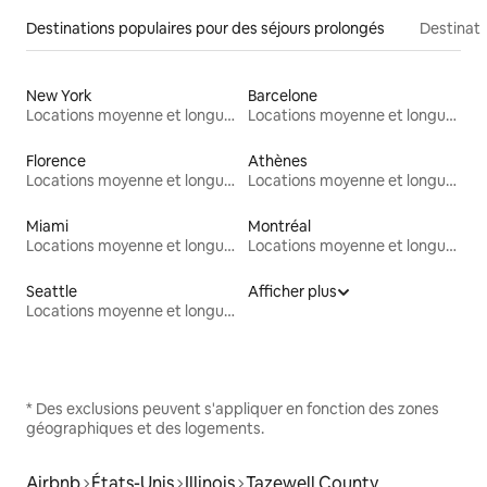
Destinations populaires pour des séjours prolongés
Destinati
New York
Barcelone
Locations moyenne et longue durée
Locations moyenne et longue durée
Florence
Athènes
Locations moyenne et longue durée
Locations moyenne et longue durée
Miami
Montréal
Locations moyenne et longue durée
Locations moyenne et longue durée
Seattle
Afficher plus
Locations moyenne et longue durée
* Des exclusions peuvent s'appliquer en fonction des zones
géographiques et des logements.
Airbnb
États-Unis
Illinois
Tazewell County