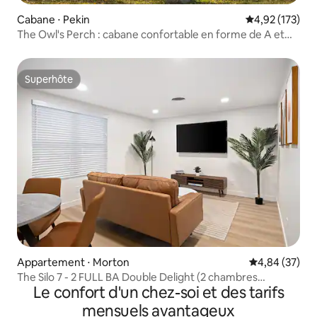
Cabane ⋅ Pekin
Évaluation moy
4,92 (173)
The Owl's Perch : cabane confortable en forme de A et
salle de jeux
Superhôte
Superhôte
Appartement ⋅ Morton
Évaluation mo
4,84 (37)
The Silo 7 - 2 FULL BA Double Delight (2 chambres
Le confort d'un chez-soi et des tarifs
complètes)
mensuels avantageux