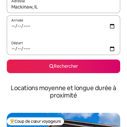
Adresse
Lorsque les résultats s'affichent, utilisez les flèches vers le hau
Arrivée
Départ
Rechercher
Locations moyenne et longue durée à
proximité
Coup de cœur voyageurs
Coups de cœur voyageurs les plus appréciés