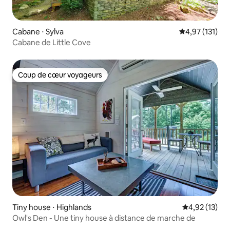
Cabane ⋅ Sylva
Évaluation moy
4,97 (131)
Cabane de Little Cove
Coup de cœur voyageurs
Coup de cœur voyageurs
Tiny house ⋅ Highlands
Évaluation mo
4,92 (13)
Owl's Den - Une tiny house à distance de marche de