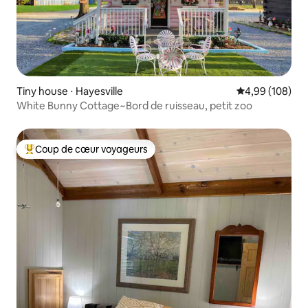
Tiny house ⋅ Hayesville
Évaluation moy
4,99 (108)
White Bunny Cottage~Bord de ruisseau, petit zoo
Coup de cœur voyageurs
Coups de cœur voyageurs les plus appréciés