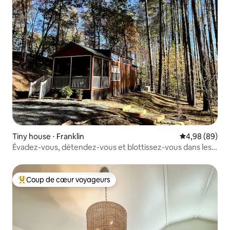
Tiny house ⋅ Franklin
Évaluation mo
4,98 (89)
Évadez-vous, détendez-vous et blottissez-vous dans les
pins.
Coup de cœur voyageurs
Coups de cœur voyageurs les plus appréciés