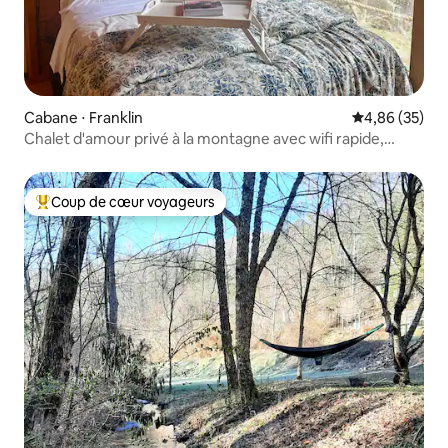
Cabane ⋅ Franklin
Évaluation mo
4,86 (35)
Chalet d'amour privé à la montagne avec wifi rapide,
barbecue et vue
Coup de cœur voyageurs
Coups de cœur voyageurs les plus appréciés