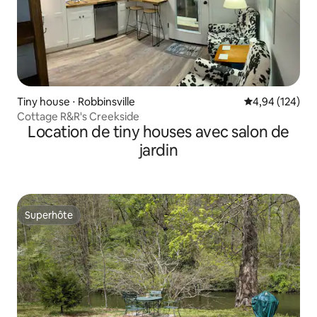
Tiny house ⋅ Robbinsville
Évaluation moy
4,94 (124)
Cottage R&R's Creekside
Location de tiny houses avec salon de
jardin
Superhôte
Superhôte