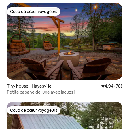
Coup de cœur voyageurs
Coup de cœur voyageurs
Tiny house ⋅ Hayesville
Évaluation mo
4,94 (78)
Petite cabane de luxe avec jacuzzi
Coup de cœur voyageurs
Coup de cœur voyageurs