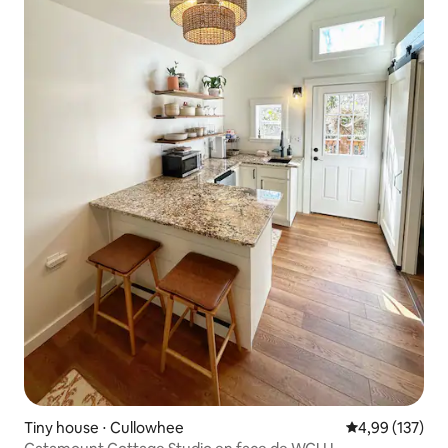
Tiny house ⋅ Cullowhee
Évaluation moy
4,99 (137)