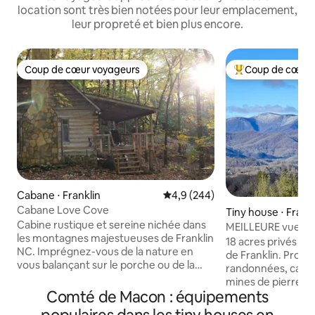
location sont très bien notées pour leur emplacement,
leur propreté et bien plus encore.
Coup de cœur voyageurs
Coup de cœur 
Coup de cœur voyageurs
Coups de cœur vo
Cabane ⋅ Franklin
Évaluation moyenne sur la base
4,9 (244)
Cabane Love Cove
Tiny house ⋅ Frankl
Cabine rustique et sereine nichée dans
MEILLEURE vue su
les montagnes majestueuses de Franklin
Franklin ! *Nouveau
18 acres privés a
NC. Imprégnez-vous de la nature en
de Franklin. Profi
vous balançant sur le porche ou de la
randonnées, cascad
chaleur des bûches de gaz dans la
mines de pierres p
cheminée en pierre. De nombreux
Comté de Macon : équipements
restaurants de la f
hectares à explorer à votre porte : accès
encore ! À environ