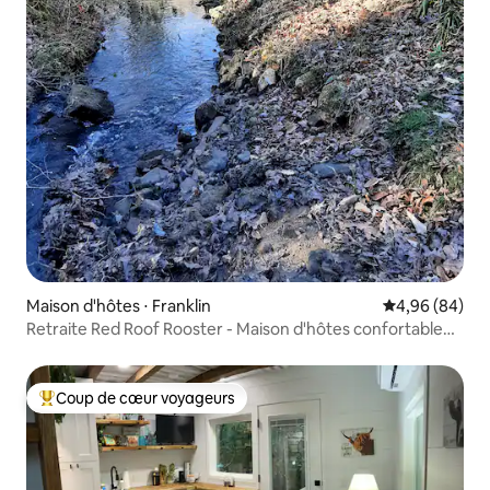
Maison d'hôtes ⋅ Franklin
Évaluation mo
4,96 (84)
Retraite Red Roof Rooster - Maison d'hôtes confortable
d'une chambre
Coup de cœur voyageurs
Coups de cœur voyageurs les plus appréciés