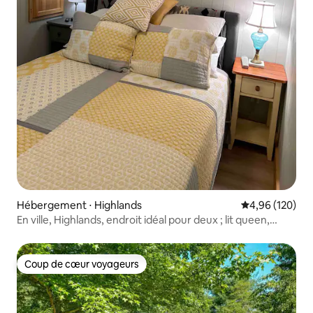
Hébergement ⋅ Highlands
Évaluation moy
4,96 (120)
En ville, Highlands, endroit idéal pour deux ; lit queen,
privé.
Coup de cœur voyageurs
Coup de cœur voyageurs