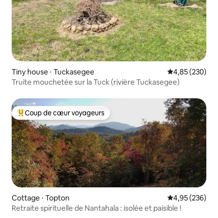
Tiny house ⋅ Tuckasegee
Évaluation moy
4,85 (230)
Truite mouchetée sur la Tuck (rivière Tuckasegee)
Coup de cœur voyageurs
Coups de cœur voyageurs les plus appréciés
Cottage ⋅ Topton
Évaluation moy
4,95 (236)
Retraite spirituelle de Nantahala : isolée et paisible !