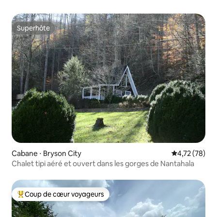
Superhôte
Superhôte
Cabane ⋅ Bryson City
Évaluation mo
4,72 (78)
Chalet tipi aéré et ouvert dans les gorges de Nantahala
Coup de cœur voyageurs
Coups de cœur voyageurs les plus appréciés