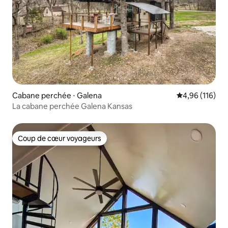
Cabane perchée ⋅ Galena
Évaluation moy
4,96 (116)
La cabane perchée Galena Kansas
Coup de cœur voyageurs
Coup de cœur voyageurs