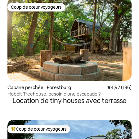
Coup de cœur voyageurs
Coup de cœur voyageurs
Cabane perchée ⋅ Forestburg
Évaluation moy
4,97 (186)
Hobbit Treehouse, besoin d'une escapade ?
Location de tiny houses avec terrasse
Coup de cœur voyageurs
Coups de cœur voyageurs les plus appréciés