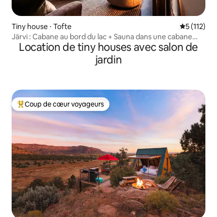
Tiny house ⋅ Tofte
Évaluation 
5 (112)
Järvi : Cabane au bord du lac + Sauna dans une cabane
Location de tiny houses avec salon de
dans les arbres
jardin
Coup de cœur voyageurs
Coups de cœur voyageurs les plus appréciés