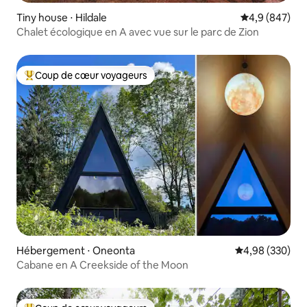
Tiny house ⋅ Hildale
Évaluation mo
4,9 (847)
Chalet écologique en A avec vue sur le parc de Zion
Coup de cœur voyageurs
Coups de cœur voyageurs les plus appréciés
Hébergement ⋅ Oneonta
Évaluation moy
4,98 (330)
Cabane en A Creekside of the Moon