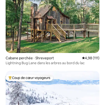
Cabane perchée ⋅ Shreveport
Évaluation moy
4,98 (111)
Lightning Bug Lane dans les arbres au bord du lac
Coup de cœur voyageurs
Coups de cœur voyageurs les plus appréciés