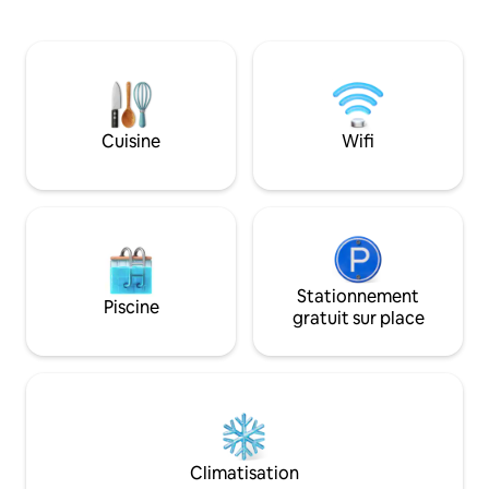
nature immersive, tout en étant à 20 à
Blue Ridge. Loft p
35 minutes de sentiers de randonnée,
profonde, lit King 
de vignobles et de restaurants. ✨Notre
du sol au plafond
NOUVELLE cabane dans les arbres,
pour les couples à
The TreeRise, offre une expérience
d'intimité, de luxe
encore plus en hauteur et plus
12 minutes du cent
spacieuse au BaseCamp. Parfait pour les
d'Hendersonville 
Cuisine
Wifi
escapades romantiques, les
d'Asheville. Près d'
anniversaires, les retraites personnelles
DuPont Forest, de
et les escapades ciblées pour se
Forest, de Biltmor
déconnecter et se retrouver.
Ridge Parkway.
Stationnement
Piscine
gratuit sur place
Climatisation