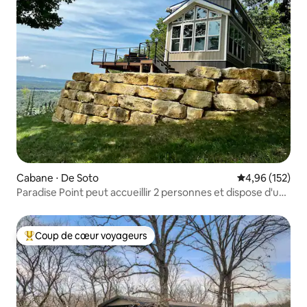
Cabane ⋅ De Soto
Évaluation moy
4,96 (152)
Paradise Point peut accueillir 2 personnes et dispose d'un
jacuzzi
Coup de cœur voyageurs
Coups de cœur voyageurs les plus appréciés