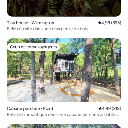
Tiny house ⋅ Wilmington
Évaluation moy
4,99 (395)
Belle retraite dans une charpente en bois
Coup de cœur voyageurs
Coup de cœur voyageurs
Cabane perchée ⋅ Point
Évaluation moy
4,99 (318)
Retraite romantique dans une cabane perchée au Little
Luxe