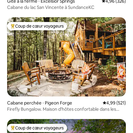
Gîte à la ferme ⋅ Excelsior Springs
Évaluation moy
4,96 (326)
Cabane du lac San Vincente à SundanceKC
Coup de cœur voyageurs
Coups de cœur voyageurs les plus appréciés
Cabane perchée ⋅ Pigeon Forge
Évaluation moy
4,99 (521)
Firefly Bungalow. Maison d'hôtes confortable dans les
arbres.
Coup de cœur voyageurs
Coups de cœur voyageurs les plus appréciés