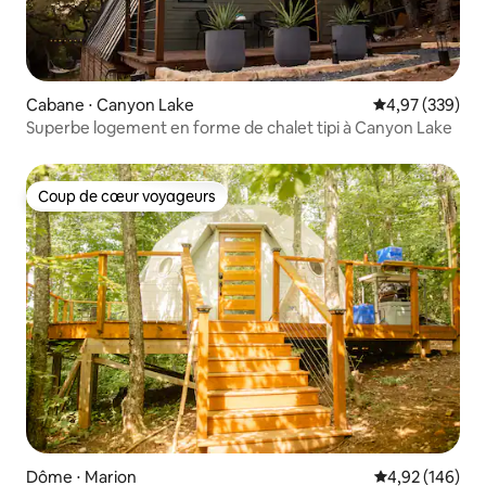
Cabane ⋅ Canyon Lake
Évaluation moy
4,97 (339)
Superbe logement en forme de chalet tipi à Canyon Lake
Coup de cœur voyageurs
Coup de cœur voyageurs
Dôme ⋅ Marion
Évaluation moy
4,92 (146)