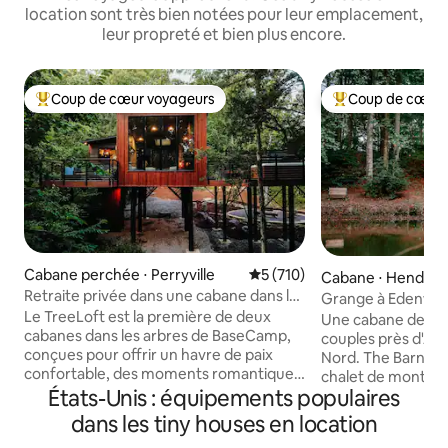
location sont très bien notées pour leur emplacement,
leur propreté et bien plus encore.
Coup de cœur voyageurs
Coup de cœur 
Coups de cœur voyageurs les plus appréciés
Coups de cœur vo
Cabane perchée ⋅ Perryville
Évaluation moyenne sur la ba
5 (710)
Cabane ⋅ Henderso
Retraite privée dans une cabane dans les
Grange à Edenwoo
arbres | Jacuzzi
Le TreeLoft est la première de deux
escapade de luxe 
Une cabane de lux
cabanes dans les arbres de BaseCamp,
couples près d'Ash
conçues pour offrir un havre de paix
Nord. The Barn at
confortable, des moments romantiques
chalet de montagn
et du repos. Niché dans une forêt privée
États-Unis : équipements populaires
gardiste, idéal po
à seulement 1 heure de Saint-Louis, il
romantiques et des
dans les tiny houses en location
allie un confort haut de gamme à une
au calme dans le