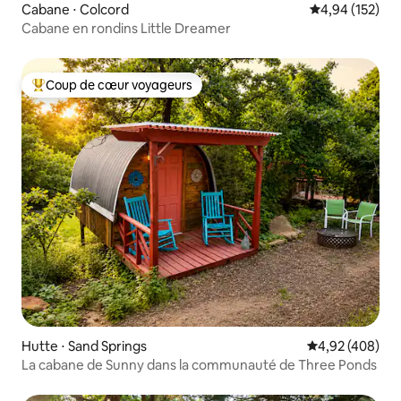
Cabane ⋅ Colcord
Évaluation moy
4,94 (152)
Cabane en rondins Little Dreamer
Coup de cœur voyageurs
Coups de cœur voyageurs les plus appréciés
Hutte ⋅ Sand Springs
Évaluation moy
4,92 (408)
La cabane de Sunny dans la communauté de Three Ponds