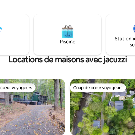
aux principales attractions : Grottes de
des
Luray - 10 minutes Parc nationa
 vous êtes entouré de bois et
Shenandoah : 20 minutes Skylin
de l'immobilité,
56 minutes Massanutten Resort
uillité et de l'air frais de la vie à
minutes Vignobles, randonnées
ne à son meilleur ! Amenez vos
restaurants à proximité Créez des
 ! STARLINK WIFI Dans tout le
souvenirs inoubliables à Stanle
Stationn
vous voyez mon AMOUR pour les
Piscine
nous !
su
t les chiens ! Vue sur Old Rag
et à seulement 25 minutes,
ez faire de la randonnée !
Locations de maisons avec jacuzzi
 cœur voyageurs
Coup de cœur voyageurs
 cœur voyageurs
Coup de cœur voyageurs