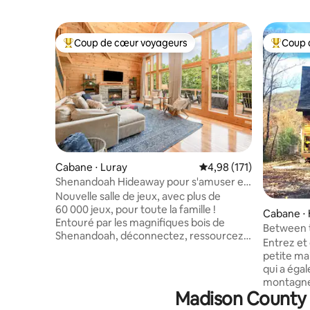
Coup de cœur voyageurs
Coup 
Coups de cœur voyageurs les plus appréciés
Coups de
Cabane ⋅ Luray
Évaluation moyenne sur
4,98 (171)
Shenandoah Hideaway pour s'amuser en
famille ! Nouvelle salle de jeux !
Nouvelle salle de jeux, avec plus de
60 000 jeux, pour toute la famille !
Cabane ⋅
Entouré par les magnifiques bois de
Between t
Shenandoah, déconnectez, ressourcez-
bienvenus
Entrez et
vous et profitez d'une cabane meublée
petite ma
design avec vos proches ! La cabane est
qui a égal
située à 10 minutes du centre-ville de
montagne 
Luray et dispose désormais d'une
Madison County :
pour une 
connexion Internet Starlink pour ceux
montagne