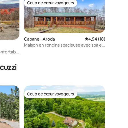
Coup de cœur voyageurs
Coup de cœur voyageurs
Cabane ⋅ Aroda
Évaluation moyenne su
4,94 (18)
Maison en rondins spacieuse avec spa et
billard
nfortable
ntaires : 4,99 sur 5
cuzzi
Coup de cœur voyageurs
Coup de cœur voyageurs