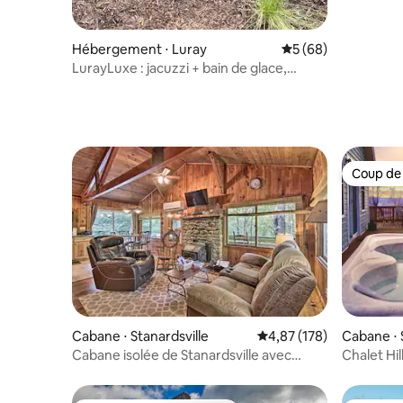
Hébergement ⋅ Luray
Évaluation moyenne 
5 (68)
LurayLuxe : jacuzzi + bain de glace,
brasero | Près de SNP
Coup de
Coup de
Cabane ⋅ Stanardsville
Évaluation moyenne sur
4,87 (178)
Cabane ⋅ 
Cabane isolée de Stanardsville avec
Chalet Hil
10 acres et jacuzzi