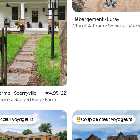
ur la base de 61 commentaires : 4,7 sur 5
Hébergement ⋅ Luray
Chalet A-Frame Solhaus - Vue s
- Cinéma - Jacuzzi
ferme ⋅ Sperryville
Évaluation moyenne sur la base de 22 comme
4,95 (22)
House à Ragged Ridge Farm
 cœur voyageurs
Coup de cœur voyageurs
 cœur voyageurs
Coups de cœur voyageurs les p