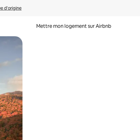
ue d'origine
Mettre mon logement sur Airbnb
sant glisser.