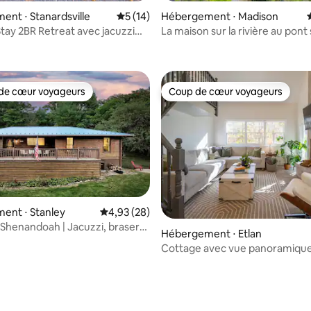
r la base de 18 commentaires : 4,83 sur 5
nt ⋅ Stanardsville
Évaluation moyenne sur la base de 14 co
5 (14)
Hébergement ⋅ Madison
Stay 2BR Retreat avec jacuzzi
La maison sur la rivière au pon
lle
de cœur voyageurs
Coup de cœur voyageurs
 cœur voyageurs les plus appréciés
Coup de cœur voyageurs
ent ⋅ Stanley
Évaluation moyenne sur la base de 28 commen
4,93 (28)
Shenandoah | Jacuzzi, brasero,
Hébergement ⋅ Etlan
ceptés
Cottage avec vue panoramiqu