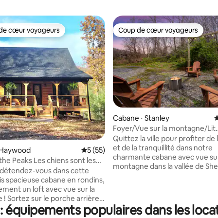
de cœur voyageurs
Coup de cœur voyageurs
 cœur voyageurs les plus appréciés
Coup de cœur voyageurs
 la base de 171 commentaires : 4,98 sur 5
Cabane ⋅ Stanley
É
Foyer/Vue sur la montagne/Lit
bébé/Chiens acceptés/Jacuzzi
Quittez la ville pour profiter de
et de la tranquillité dans notre
 Haywood
Évaluation moyenne sur la base de 55 co
5 (55)
charmante cabane avec vue sur
he Peaks Les chiens sont les
montagne dans la vallée de Sh
 ! *Jacuzzi*
 détendez-vous dans cette
Profitez d'une ambiance rustiq
is spacieuse cabane en rondins,
des équipements modernes et
ement un loft avec vue sur la
divertissements pour toute la f
! Sortez sur le porche arrière
notamment un jeu d'arcade, un
 équipements populaires dans les locat
vue imprenable sur les
et un brasero. Profitez d'un accès facile
s ! Détendez-vous dans le