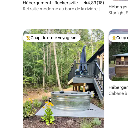
Hébergement ⋅ Ruckersville
Évaluation moyenne su
4,83 (18)
Hébergeme
Retraite moderne au bord de la rivière |
Starlight 
Luxe 3 chambres avec sauna
Stanardsvi
Coup de cœur voyageurs
Coup 
Coups de cœur voyageurs les plus appréciés
Coups de
Hébergem
Cabane à 
chiens ac