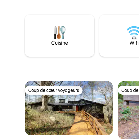
qui cherchent à travailler à distance !
JACUZZI ! Vues depuis les gran
Espérons que vous aurez encore le
fenêtres,
temps de faire de la randonnée dans le
de montagnes ! Profitez 
parc national de Shenandoah, de faire
de la tranq
griller le dîner sur la terrasse arrière, de
la campag
vous prélasser dans le jacuzzi, de jouer à
chiens ! !
des jeux de société ou simplement de
chalet, 
Cuisine
Wifi
vous détendre devant la table de feu.
chevaux e
Mountain 
vous pouv
Coup de cœur voyageurs
Coup de
Coup de cœur voyageurs
Coup de