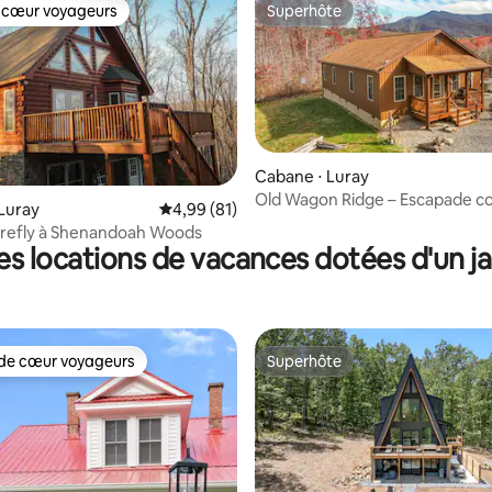
 cœur voyageurs
Superhôte
 cœur voyageurs
Superhôte
Cabane ⋅ Luray
Old Wagon Ridge – Escapade co
e sur la base de 9 commentaires : 5 sur 5
Luray
Évaluation moyenne sur la base de 81 comme
4,99 (81)
à la montagne avec jacuzzi
irefly à Shenandoah Woods
es locations de vacances dotées d'un ja
de cœur voyageurs
Superhôte
 cœur voyageurs les plus appréciés
Superhôte