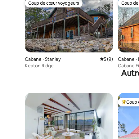
Coup de cœur voyageurs
Coup de
Coup de cœur voyageurs
Coup de
Cabane ⋅ Stanley
Évaluation moyenn
5 (9)
Cabane ⋅ 
Keaton Ridge
Cabane F
Autr
Coup 
Coups de