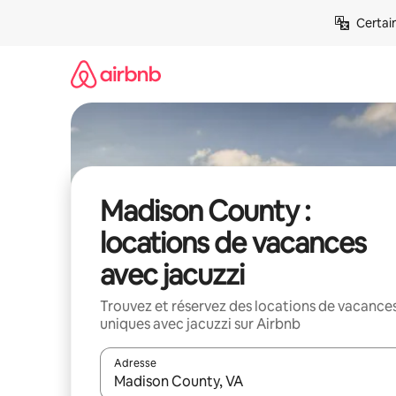
Aller
Certai
directement
au
contenu
Madison County :
locations de vacances
avec jacuzzi
Trouvez et réservez des locations de vacance
uniques avec jacuzzi sur Airbnb
Adresse
Lorsque les résultats s'affichent, utilisez les flèc