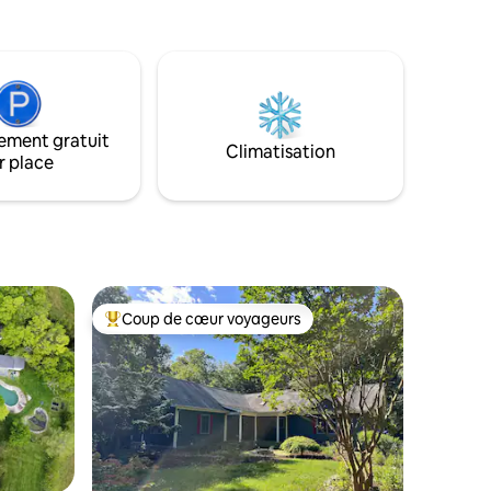
une heure de Dulles, à 45 minutes de
l de
Charlottesville et à 15 minutes de
e Drive :
Culpeper. Nous avons une ferme
 : 38
adjacente si vous avez besoin d'espace
 et
supplémentaire. Idéal pour les mariages,
les enterrements de vie de jeune fille et
y avec
d'autres événements spéciaux.
ement gratuit
Climatisation
r place
Coup de cœur voyageurs
Coups de cœur voyageurs les plus appréciés