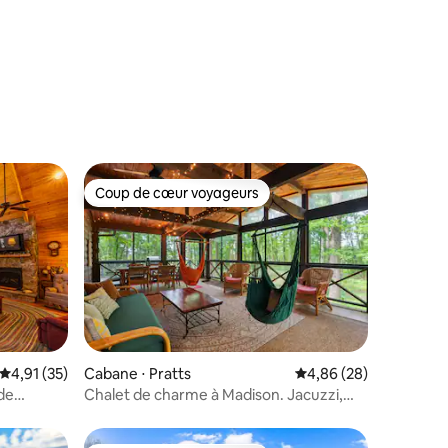
Coup de cœur voyageurs
Coup de cœur voyageurs
taires : 4,89 sur 5
Évaluation moyenne sur la base de 35 commentaires : 4,91 sur 5
4,91 (35)
Cabane ⋅ Pratts
Évaluation moyenne su
4,86 (28)
 de
Chalet de charme à Madison. Jacuzzi,
brasero et Wi-Fi