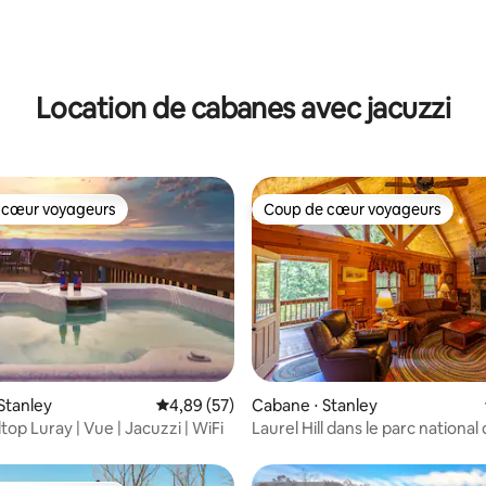
sur la base de 68 commentaires : 5 sur 5
Location de cabanes avec jacuzzi
 cœur voyageurs
Coup de cœur voyageurs
 cœur voyageurs
Coup de cœur voyageurs
 la base de 178 commentaires : 4,87 sur 5
Stanley
Évaluation moyenne sur la base de 57 commen
4,89 (57)
Cabane ⋅ Stanley
ltop Luray | Vue | Jacuzzi | WiFi
Laurel Hill dans le parc national
Shenandoah