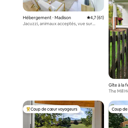
Hébergement ⋅ Madison
Évaluation moyenne s
4,7 (61)
Jacuzzi, animaux acceptés, vue sur
vignobles et sentiers
Gîte à la 
The Mill 
Coup de cœur voyageurs
Coup de
Coups de cœur voyageurs les plus appréciés
Coup de