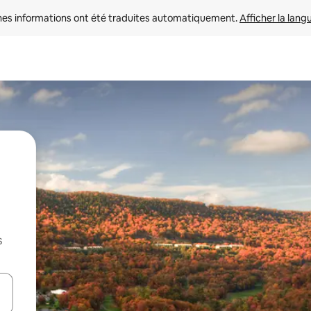
nes informations ont été traduites automatiquement. 
Afficher la lang
s
hes vers le haut et vers le bas pour les parcourir ou en appuyant et en fai