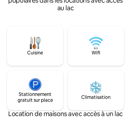
populaires dans les locations avec accès
À quelques pas du lac Arrowhead. Nous
spacieuses, 8 lits :
au lac
possédons également le café du centre-
et les groupes 🔥 
ville, Broad Porch Coffee, nous sommes
donnant sur l'étang
donc locaux et pouvons vous aider si
entièrement équip
vous avez besoin de quoi que ce soit.
espace de travail
Nous sommes une famille conviviale et
passée sur les sent
aimons les chiens, pas de frais pour les
rassemblez-vous p
animaux. Notre objectif est de fournir un
grande salle, pui
séjour propre, sûr et confortable !
des chants de gren
Veuillez lire nos commentaires pour
Cuisine
Wifi
de l'eau. Réservez
obtenir un avis impartial :)
détente dès aujour
Stationnement
Climatisation
gratuit sur place
Location de maisons avec accès à un lac