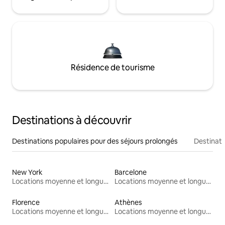
Résidence de tourisme
Destinations à découvrir
Destinations populaires pour des séjours prolongés
Destinati
New York
Barcelone
Locations moyenne et longue durée
Locations moyenne et longue durée
Florence
Athènes
Locations moyenne et longue durée
Locations moyenne et longue durée