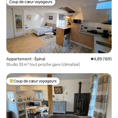
Coup de cœur voyageurs
Coup de cœur voyageurs
Appartement ⋅ Épinal
Évaluation moy
4,89 (169)
Studio 33 m² tout proche gare (climatisé)
Coup de cœur voyageurs
Coups de cœur voyageurs les plus appréciés