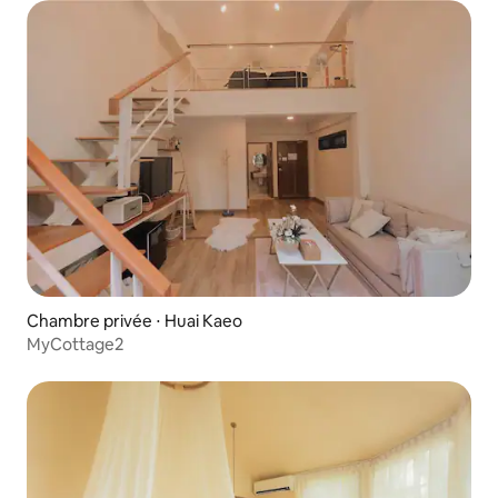
Chambre privée ⋅ Huai Kaeo
MyCottage2