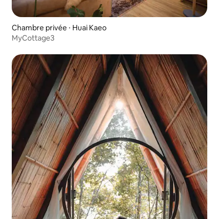
Chambre privée ⋅ Huai Kaeo
MyCottage3