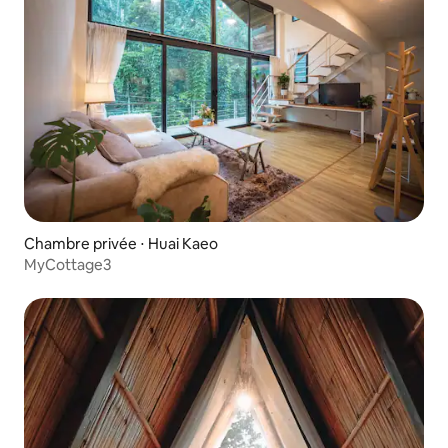
Chambre privée ⋅ Huai Kaeo
MyCottage3