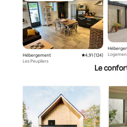
Héberge
Logement
Hébergement
Évaluation moyenne sur
4,91 (124)
Les Peupliers
Le confor