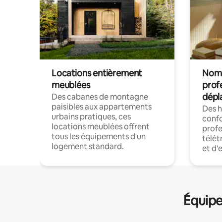
Locations entièrement
Noma
meublées
prof
dépl
Des cabanes de montagne
paisibles aux appartements
Des 
urbains pratiques, ces
confo
locations meublées offrent
profe
tous les équipements d'un
télét
logement standard.
et d'
Équipe