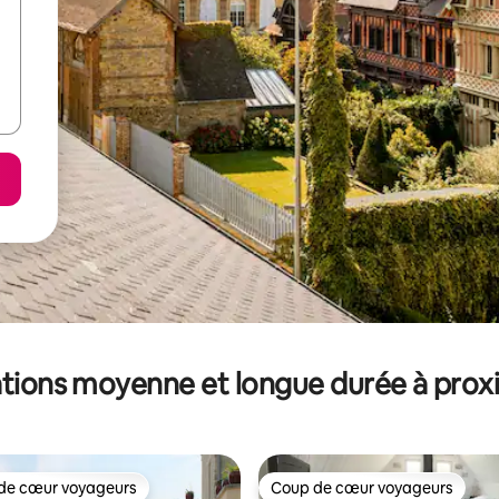
tions moyenne et longue durée à prox
de cœur voyageurs
Coup de cœur voyageurs
 cœur voyageurs les plus appréciés
Coup de cœur voyageurs