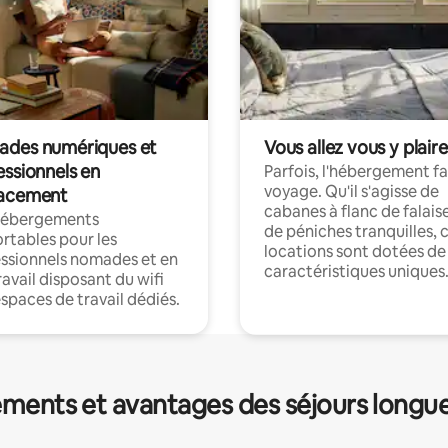
des numériques et
Vous allez vous y plaire
essionnels en
Parfois, l'hébergement fai
voyage. Qu'il s'agisse de
acement
cabanes à flanc de falais
hébergements
de péniches tranquilles, 
rtables pour les
locations sont dotées de
ssionnels nomades et en
caractéristiques uniques
ravail disposant du wifi
espaces de travail dédiés.
ments et avantages des séjours longu