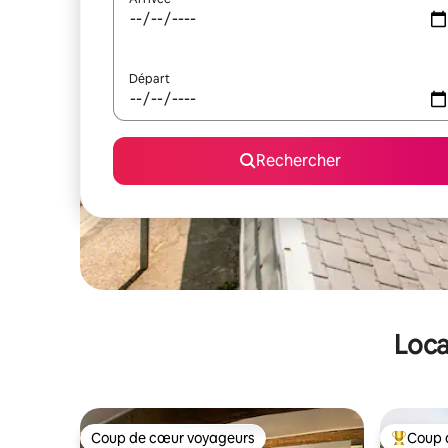
Départ
Rechercher
Loca
Coup de cœur voyageurs
Coup 
Coup de cœur voyageurs
Coups de