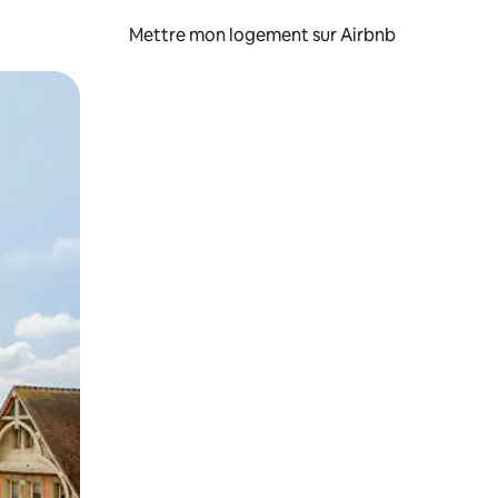
Mettre mon logement sur Airbnb
sant glisser.