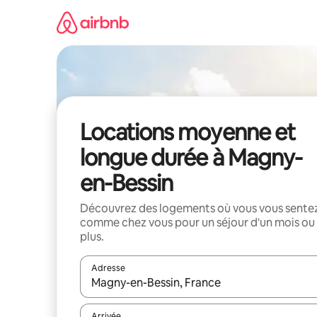
Aller
directement
au
contenu
Locations moyenne et
longue durée à Magny-
en-Bessin
Découvrez des logements où vous vous sente
comme chez vous pour un séjour d'un mois ou
plus.
Adresse
Lorsque les résultats s'affichent, utilisez les flèc
Arrivée