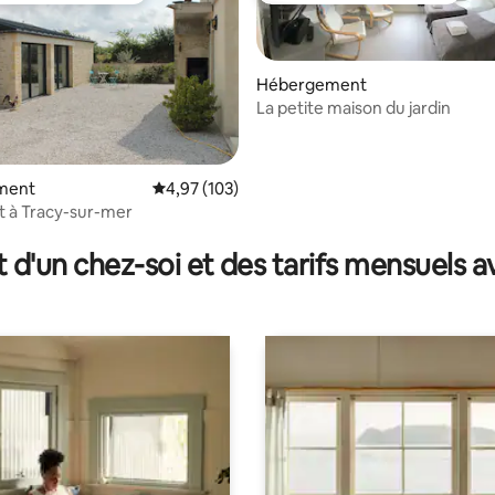
Hébergement
La petite maison du jardin
ment
Évaluation moyenne sur la base de 103 comme
4,97 (103)
 à Tracy-sur-mer
 la base de 124 commentaires : 4,91 sur 5
t d'un chez-soi et des tarifs mensuels 