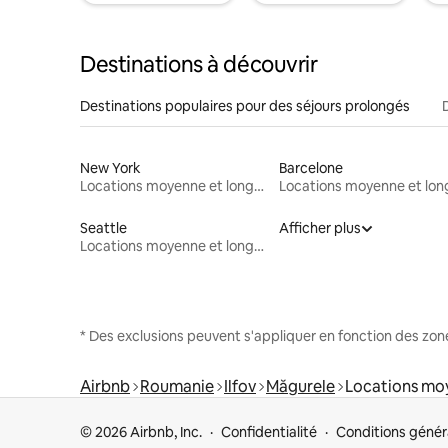
Destinations à découvrir
Destinations populaires pour des séjours prolongés
New York
Barcelone
Locations moyenne et longue durée
Seattle
Afficher plus
Locations moyenne et longue durée
* Des exclusions peuvent s'appliquer en fonction des zo
Airbnb
Roumanie
Ilfov
Măgurele
Locations mo
© 2026 Airbnb, Inc.
Confidentialité
Conditions génér