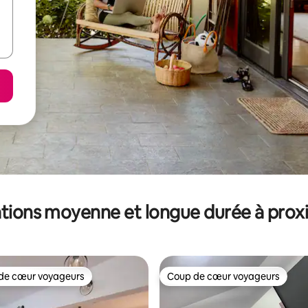
tions moyenne et longue durée à prox
de cœur voyageurs
Coup de cœur voyageurs
 cœur voyageurs les plus appréciés
Coup de cœur voyageurs