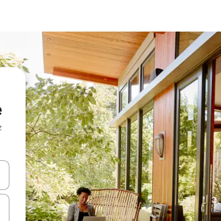
e
z
hes vers le haut et vers le bas pour les parcourir ou en appuyant et en fai