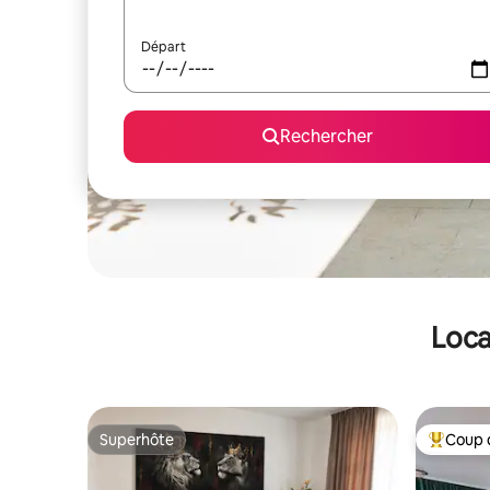
Départ
Rechercher
Loca
Superhôte
Coup 
Superhôte
Coups de