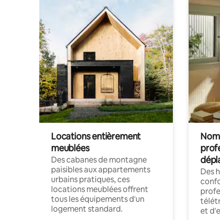
Locations entièrement
Noma
meublées
prof
dépl
Des cabanes de montagne
paisibles aux appartements
Des 
urbains pratiques, ces
confo
locations meublées offrent
profe
tous les équipements d'un
télét
logement standard.
et d'