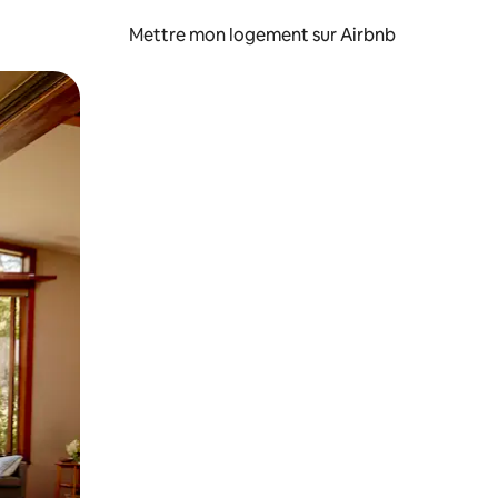
Mettre mon logement sur Airbnb
sant glisser.