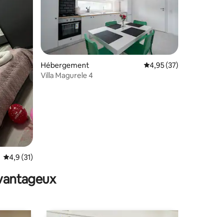
Hébergement
Évaluation moyenne su
4,95 (37)
Villa Magurele 4
mmentaires : 5 sur 5
Évaluation moyenne sur la base de 31 commentaires : 4,9 sur 5
4,9 (31)
avantageux