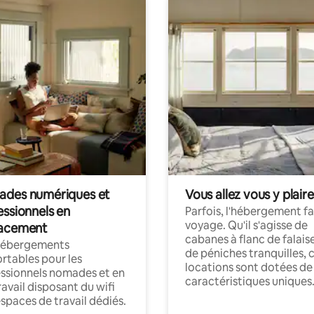
des numériques et
Vous allez vous y plaire
essionnels en
Parfois, l'hébergement fai
voyage. Qu'il s'agisse de
acement
cabanes à flanc de falais
hébergements
de péniches tranquilles, 
rtables pour les
locations sont dotées de
ssionnels nomades et en
caractéristiques uniques
ravail disposant du wifi
espaces de travail dédiés.