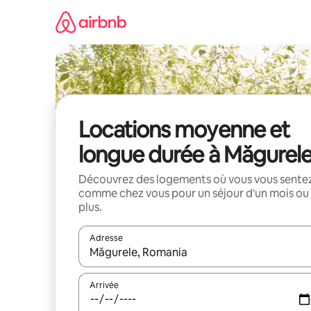
Aller
directement
au
contenu
Locations moyenne et
longue durée à Măgurel
Découvrez des logements où vous vous sente
comme chez vous pour un séjour d'un mois ou
plus.
Adresse
Lorsque les résultats s'affichent, utilisez les flèc
Arrivée