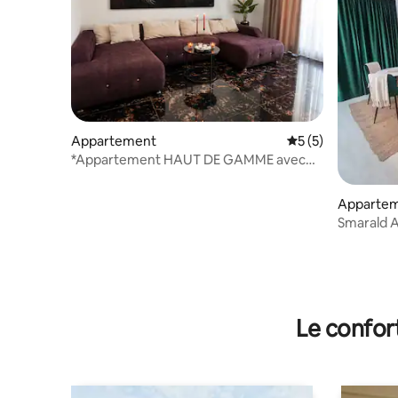
Appartement
Évaluation moyenn
5 (5)
*Appartement HAUT DE GAMME avec
parking / à 5 minutes de Bucarest
Apparte
Smarald 
Le confor