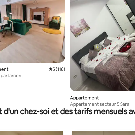
e sur la base de 5 commentaires : 5 sur 5
ment
Évaluation moyenne sur la base de 116 co
5 (116)
Apartament
Appartement
Appartement secteur 5 Sara
t d'un chez-soi et des tarifs mensuels 