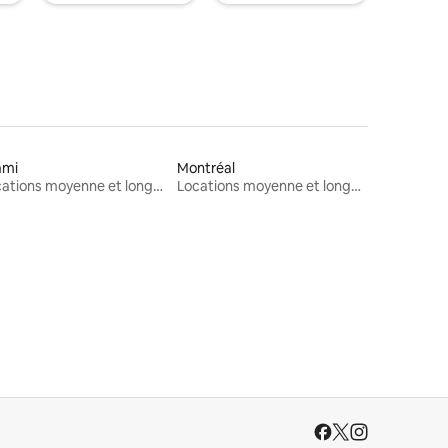
ami
Montréal
Locations moyenne et longue durée
Locations moyenne et longue durée