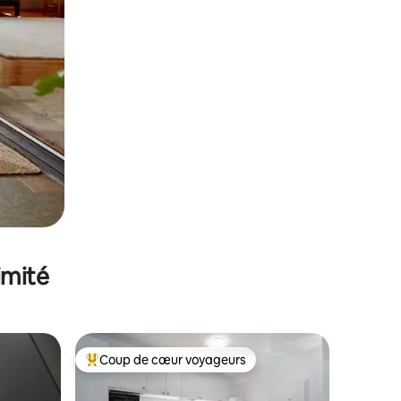
imité
Coup de cœur voyageurs
Coups de cœur voyageurs les plus appréciés