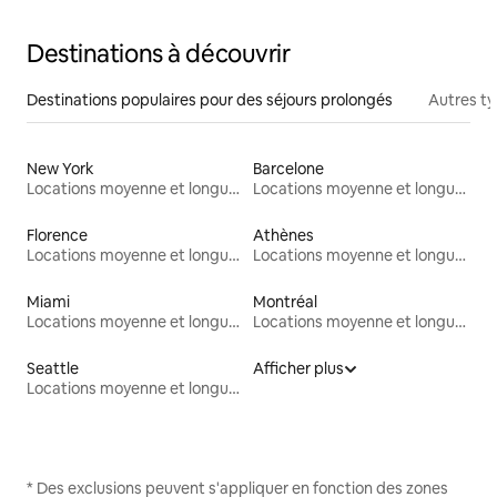
Destinations à découvrir
Destinations populaires pour des séjours prolongés
Autres t
New York
Barcelone
Locations moyenne et longue durée
Locations moyenne et longue durée
Florence
Athènes
Locations moyenne et longue durée
Locations moyenne et longue durée
Miami
Montréal
Locations moyenne et longue durée
Locations moyenne et longue durée
Seattle
Afficher plus
Locations moyenne et longue durée
* Des exclusions peuvent s'appliquer en fonction des zones