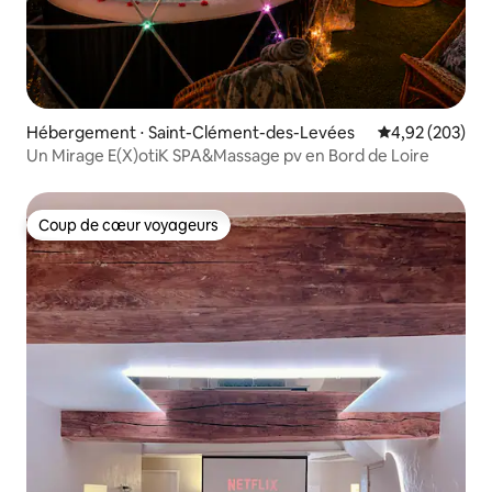
Hébergement ⋅ Saint-Clément-des-Levées
Évaluation moy
4,92 (203)
Un Mirage E(X)otiK SPA&Massage pv en Bord de Loire
Coup de cœur voyageurs
Coup de cœur voyageurs