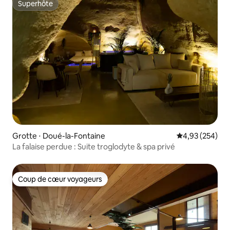
Superhôte
Superhôte
Grotte ⋅ Doué-la-Fontaine
Évaluation moy
4,93 (254)
La falaise perdue : Suite troglodyte & spa privé
Coup de cœur voyageurs
Coup de cœur voyageurs