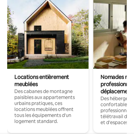
Locations entièrement
Nomades num
meublées
professionnel
déplacement
Des cabanes de montagne
paisibles aux appartements
Des hébergem
urbains pratiques, ces
confortables p
locations meublées offrent
professionnels
tous les équipements d'un
télétravail dis
logement standard.
et d'espaces de