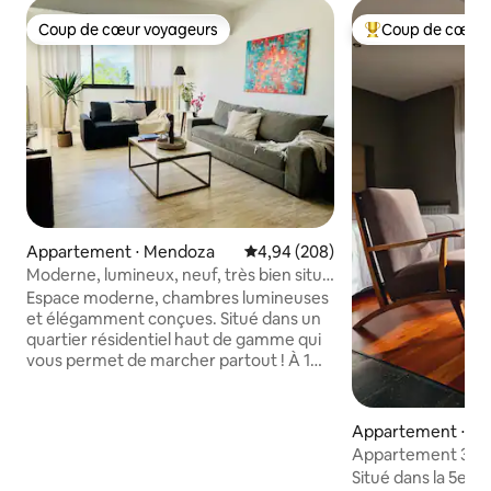
Coup de cœur voyageurs
Coup de cœur 
Coup de cœur voyageurs
Coups de cœur vo
Appartement ⋅ Mendoza
Évaluation moyenne sur la base 
4,94 (208)
Moderne, lumineux, neuf, très bien situé
Apt. 2 VÉLOS
Espace moderne, chambres lumineuses
et élégamment conçues. Situé dans un
quartier résidentiel haut de gamme qui
vous permet de marcher partout ! À 1
pâté de maisons de notre parc principal,
à 7 minutes à pied d'une avenue connue
de bars, restaurants et boutiques, à 2
Appartement ⋅ Cap
minutes à pied du supermarché. Peut
Appartement 3, C
accueillir 2, 3 personnes. Cuisine
section
Situé dans la 5e s
entièrement équipée. Le grand salon