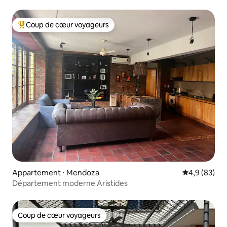
Coup de cœur voyageurs
Coups de cœur voyageurs les plus appréciés
Appartement ⋅ Mendoza
Évaluation m
4,9 (83)
Département moderne Aristides
Coup de cœur voyageurs
Coup de cœur voyageurs