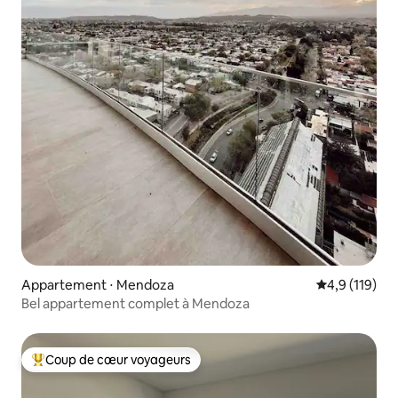
Appartement ⋅ Mendoza
Évaluation mo
4,9 (119)
Bel appartement complet à Mendoza
Coup de cœur voyageurs
Coups de cœur voyageurs les plus appréciés