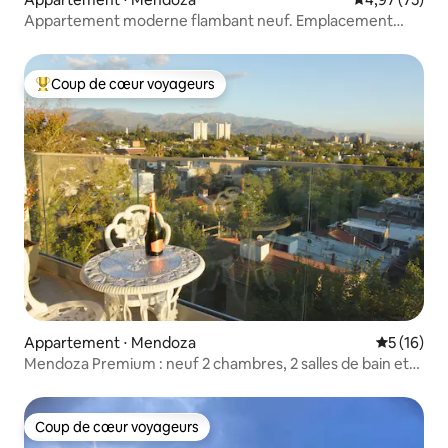
Appartement moderne flambant neuf. Emplacement
idéal.
Coup de cœur voyageurs
Coups de cœur voyageurs les plus appréciés
Appartement ⋅ Mendoza
Évaluation
5 (16)
Mendoza Premium : neuf 2 chambres, 2 salles de bain et
balcon
Coup de cœur voyageurs
Coup de cœur voyageurs