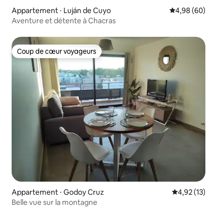
Appartement ⋅ Luján de Cuyo
Évaluation mo
4,98 (60)
Aventure et détente à Chacras
Coup de cœur voyageurs
Coup de cœur voyageurs
Appartement ⋅ Godoy Cruz
Évaluation mo
4,92 (13)
Belle vue sur la montagne