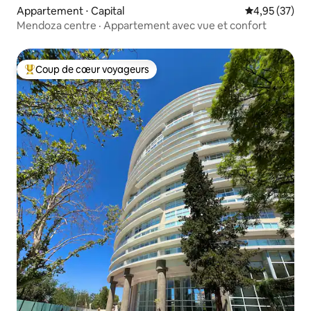
Appartement ⋅ Capital
Évaluation mo
4,95 (37)
Mendoza centre · Appartement avec vue et confort
Coup de cœur voyageurs
Coups de cœur voyageurs les plus appréciés