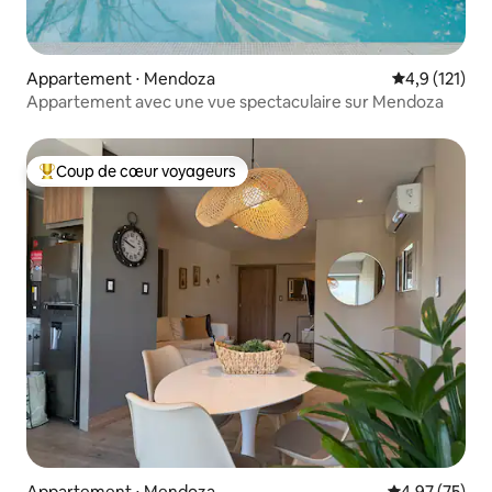
Appartement ⋅ Mendoza
Évaluation mo
4,9 (121)
Appartement avec une vue spectaculaire sur Mendoza
Coup de cœur voyageurs
Coups de cœur voyageurs les plus appréciés
Appartement ⋅ Mendoza
Évaluation mo
4,97 (75)