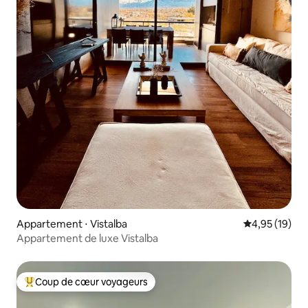
Appartement ⋅ Vistalba
Évaluation mo
4,95 (19)
Appartement de luxe Vistalba
Coup de cœur voyageurs
Coups de cœur voyageurs les plus appréciés