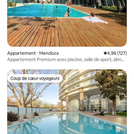
Appartement ⋅ Mendoza
Évaluation moy
4,96 (127)
Appartement Premium avec piscine, salle de sport, abri
voiture et plus encore.
Coup de cœur voyageurs
Coup de cœur voyageurs