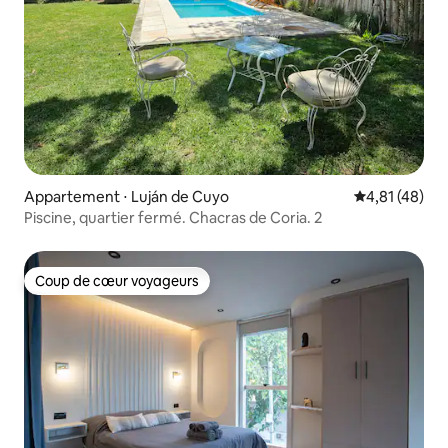
Appartement ⋅ Luján de Cuyo
Évaluation mo
4,81 (48)
Piscine, quartier fermé. Chacras de Coria. 2
Coup de cœur voyageurs
Coup de cœur voyageurs