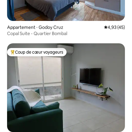
Appartement ⋅ Godoy Cruz
Évaluation mo
4,93 (45)
Copal Suite - Quartier Bombal
Coup de cœur voyageurs
Coups de cœur voyageurs les plus appréciés