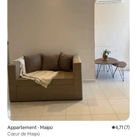
Appartement ⋅ Maipú
Évaluation 
4,71 (7)
Cœur de Maipú