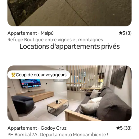
Appartement ⋅ Maipú
Évaluatio
5 (3)
Refuge Boutique entre vignes et montagnes
Locations d'appartements privés
Coup de cœur voyageurs
Coups de cœur voyageurs les plus appréciés
Appartement ⋅ Godoy Cruz
Évaluation
5 (33)
PH Bombal 7A. Departamento Monoambiente !