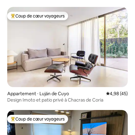
Coup de cœur voyageurs
Coups de cœur voyageurs les plus appréciés
Appartement ⋅ Luján de Cuyo
Évaluation mo
4,98 (45)
Design Imoto et patio privé à Chacras de Coria
Coup de cœur voyageurs
Coups de cœur voyageurs les plus appréciés