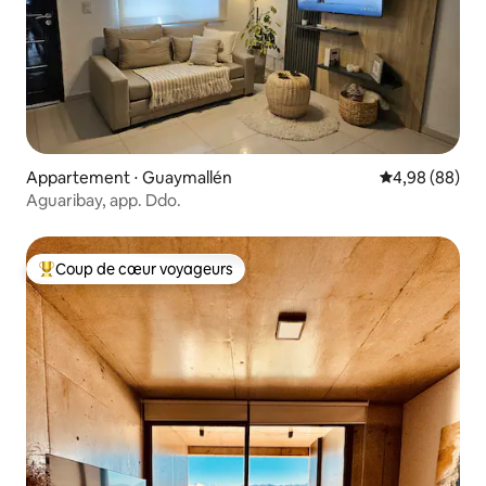
Appartement ⋅ Guaymallén
Évaluation mo
4,98 (88)
Aguaribay, app. Ddo.
Coup de cœur voyageurs
Coups de cœur voyageurs les plus appréciés