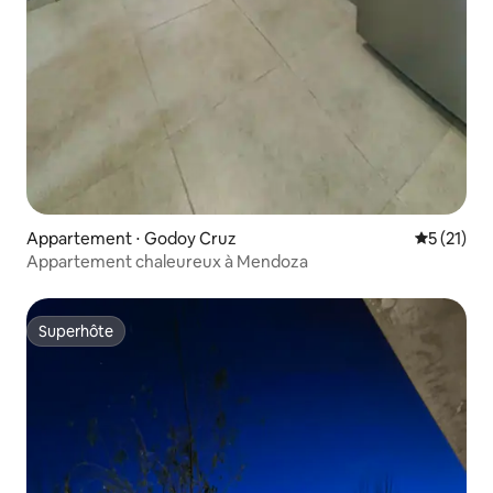
Appartement ⋅ Godoy Cruz
Évaluation
5 (21)
Appartement chaleureux à Mendoza
Superhôte
Superhôte