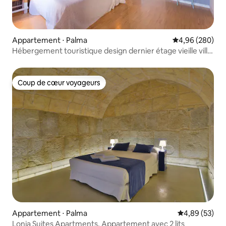
Appartement ⋅ Palma
Évaluation moy
4,96 (280)
Hébergement touristique design dernier étage vieille ville
TI153
Coup de cœur voyageurs
Coup de cœur voyageurs
Appartement ⋅ Palma
Évaluation mo
4,89 (53)
Lonja Suites Apartments, Appartement avec 2 lits