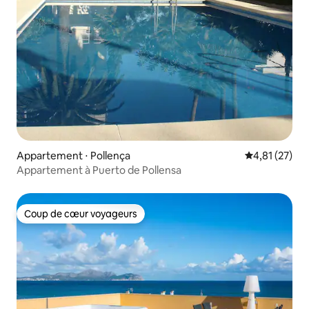
Appartement ⋅ Pollença
Évaluation mo
4,81 (27)
Appartement à Puerto de Pollensa
Coup de cœur voyageurs
Coup de cœur voyageurs