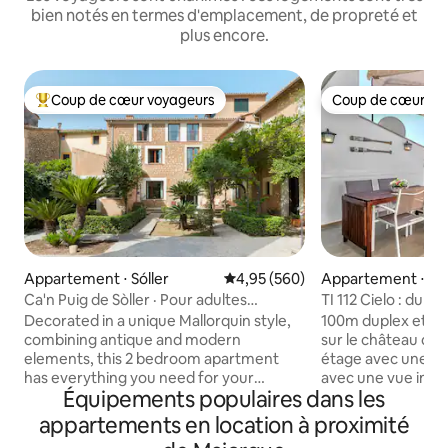
bien notés en termes d'emplacement, de propreté et
plus encore.
Coup de cœur voyageurs
Coup de cœur vo
Coups de cœur voyageurs les plus appréciés
Coup de cœur vo
Appartement ⋅ Sóller
Évaluation moyenne sur la base 
4,95 (560)
Appartement ⋅ Pa
Ca'n Puig de Sòller · Pour adultes
TI 112 Cielo : dupl
uniquement (+12), Appart...
la mer fraîche
Decorated in a unique Mallorquin style,
100m duplex et 30 
combining antique and modern
sur le château de 
elements, this 2 bedroom apartment
étage avec une me
has everything you need for your
avec une vue impre
Équipements populaires dans les
holiday on the island. Each bedroom has
Lonja et le CHANTI
its own bathroom and the living area
canapé extérieur,
appartements en location à proximité
features a comfortable sofa, dining
personnes. Cuisine