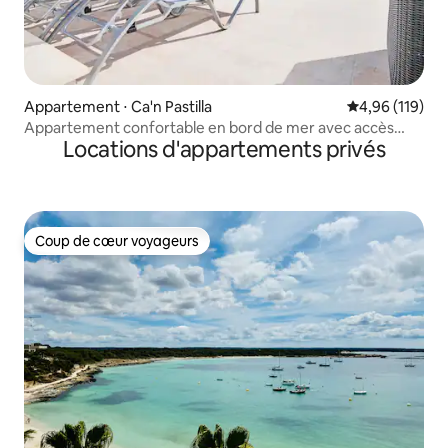
Appartement ⋅ Ca'n Pastilla
Évaluation moy
4,96 (119)
Appartement confortable en bord de mer avec accès
Locations d'appartements privés
privé à la plage sur le toit
Coup de cœur voyageurs
Coup de cœur voyageurs