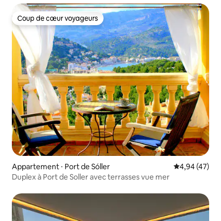
Coup de cœur voyageurs
Coup de cœur voyageurs
Appartement ⋅ Port de Sóller
Évaluation mo
4,94 (47)
Duplex à Port de Soller avec terrasses vue mer