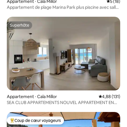
Appartement ⋅ Cala Millor
Évaluation
5 (18)
Appartement de plage Marina Park plus piscine avec salle
de bain de luxe
Superhôte
Superhôte
Appartement ⋅ Cala Millor
Évaluation moy
4,88 (131)
SEA CLUB APPARTEMENTS NOUVEL APPARTEMENT EN
FRONT DE MER
Coup de cœur voyageurs
Coups de cœur voyageurs les plus appréciés