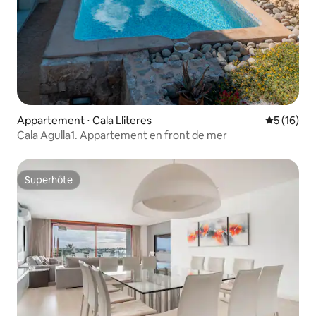
Appartement ⋅ Cala Lliteres
Évaluation
5 (16)
Cala Agulla1. Appartement en front de mer
Superhôte
Superhôte