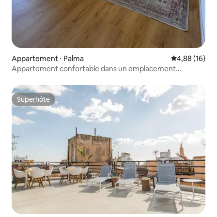
Appartement ⋅ Palma
Évaluation mo
4,88 (16)
Appartement confortable dans un emplacement
privilégié à Palma
Superhôte
Superhôte