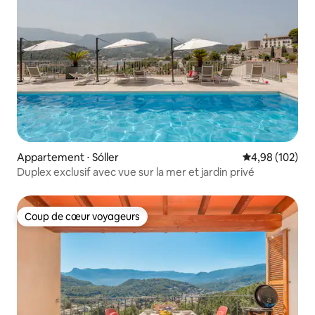
Appartement ⋅ Sóller
Évaluation moy
4,98 (102)
Duplex exclusif avec vue sur la mer et jardin privé
Coup de cœur voyageurs
Coup de cœur voyageurs