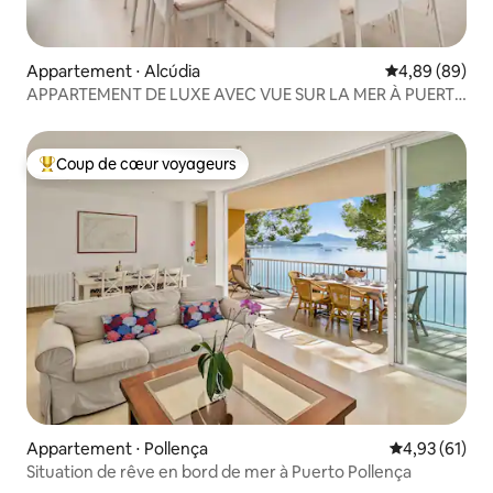
Appartement ⋅ Alcúdia
Évaluation mo
4,89 (89)
APPARTEMENT DE LUXE AVEC VUE SUR LA MER À PUERTO
DE ALCUDIA
Coup de cœur voyageurs
Coups de cœur voyageurs les plus appréciés
Appartement ⋅ Pollença
Évaluation mo
4,93 (61)
Situation de rêve en bord de mer à Puerto Pollença