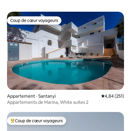
Coup de cœur voyageurs
Coup de cœur voyageurs
Appartement ⋅ Santanyí
Évaluation moy
4,84 (251)
Appartements de Marina, White suites 2
Coup de cœur voyageurs
Coups de cœur voyageurs les plus appréciés