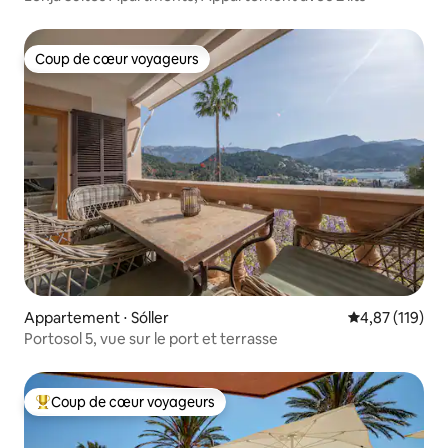
Coup de cœur voyageurs
Coup de cœur voyageurs
Appartement ⋅ Sóller
Évaluation moy
4,87 (119)
Portosol 5, vue sur le port et terrasse
Coup de cœur voyageurs
Coups de cœur voyageurs les plus appréciés