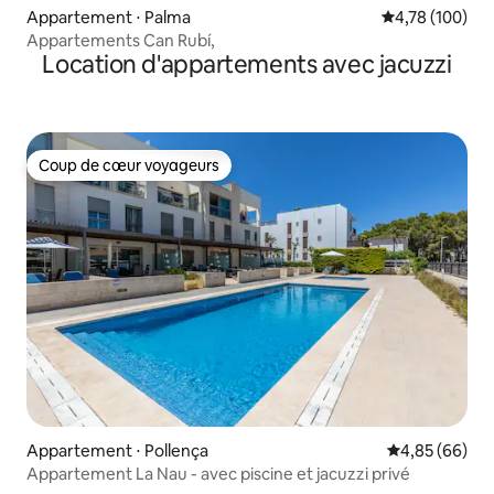
Appartement ⋅ Palma
Évaluation moy
4,78 (100)
Appartements Can Rubí,
Location d'appartements avec jacuzzi
Coup de cœur voyageurs
Coup de cœur voyageurs
Appartement ⋅ Pollença
Évaluation mo
4,85 (66)
Appartement La Nau - avec piscine et jacuzzi privé