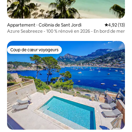
Appartement ⋅ Colònia de Sant Jordi
Évaluation mo
4,92 (13)
Azure Seabreeze - 100 % rénové en 2026 - En bord de mer
Coup de cœur voyageurs
Coup de cœur voyageurs