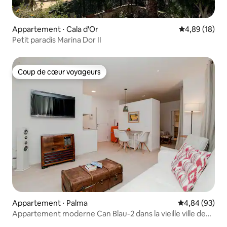
Appartement ⋅ Cala d'Or
Évaluation mo
4,89 (18)
Petit paradis Marina Dor II
Coup de cœur voyageurs
Coup de cœur voyageurs
Appartement ⋅ Palma
Évaluation mo
4,84 (93)
Appartement moderne Can Blau-2 dans la vieille ville de
Palma