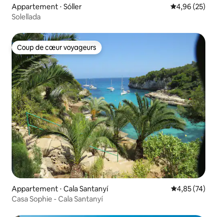
Appartement ⋅ Sóller
Évaluation mo
4,96 (25)
Solellada
Coup de cœur voyageurs
Coup de cœur voyageurs
Appartement ⋅ Cala Santanyí
Évaluation mo
4,85 (74)
Casa Sophie - Cala Santanyí