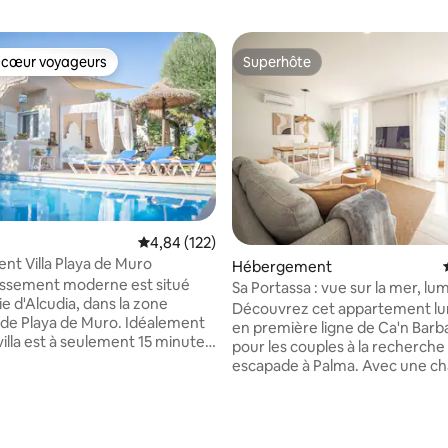
 cœur voyageurs
Superhôte
 cœur voyageurs
Superhôte
Évaluation moyenne sur la base de 122 comme
4,84 (122)
nt Villa Playa de Muro
Hébergement
issement moderne est situé
Sa Portassa : vue sur la mer, lu
ie d'Alcudia, dans la zone
terrasse à Palma
Découvrez cet appartement l
 de Playa de Muro. Idéalement
en première ligne de Ca'n Barba
 villa est à seulement 15 minutes
pour les couples à la recherche
ne belle plage de sable, tandis
escapade à Palma. Avec une chambre (lit
lection de restaurants et de
King size ou deux lits simples),
 encore plus proches. Au début
une salle de bains complète et
n de la saison, une voiture peut
cuisine entièrement équipée, il
 la base de 132 commentaires : 4,95 sur 5
ssaire car certaines
le confort pour un séjour agréa