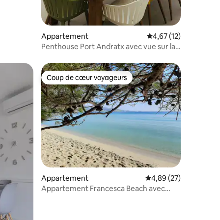
Appartement
Évaluation moyenne su
4,67 (12)
Penthouse Port Andratx avec vue sur la
mer, penthouse exclusif.
Coup de cœur voyageurs
Coup de cœur voyageurs
mmentaires : 5 sur 5
Appartement
Évaluation moyenne su
4,89 (27)
Appartement Francesca Beach avec
piscine, Wi-Fi et climatisation