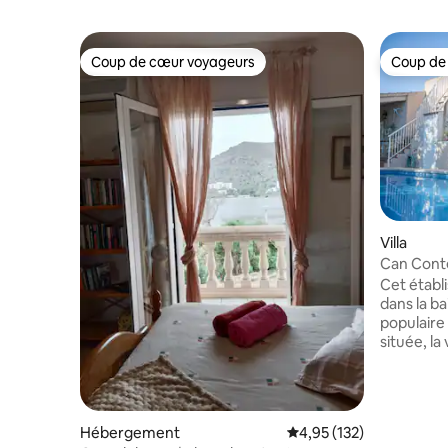
Coup de cœur voyageurs
Coup de
Coup de cœur voyageurs
Coup de
Villa
Can Conte
Cet établ
dans la ba
populaire
située, la
à pied d'u
qu'une sé
bars sont
et à la fi
Hébergement
Évaluation moyenne sur
4,95 (132)
être néce