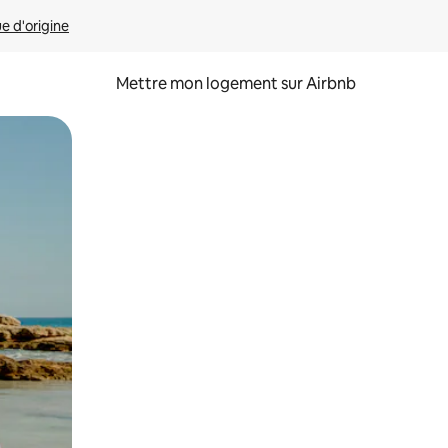
ue d'origine
Mettre mon logement sur Airbnb
sant glisser.