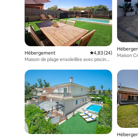
Héberge
Hébergement
Évaluation moyenne sur
4,83 (24)
Maison Cr
Maison de plage ensoleillée avec piscine,
Wi-Fi et climatisation
Héberge