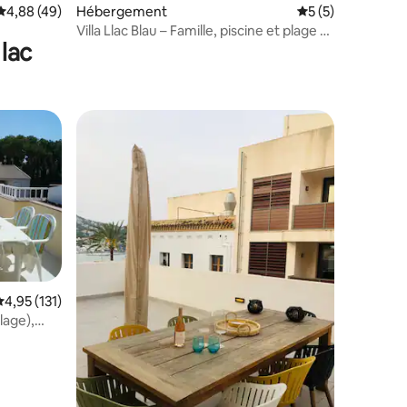
Évaluation moyenne sur la base de 49 commentaires : 4,88 sur 5
4,88 (49)
Hébergement
Évaluation moyenn
5 (5)
Villa Llac Blau – Famille, piscine et plage à
lac
Alcudia
valuation moyenne sur la base de 131 commentaires : 4,95 sur 5
4,95 (131)
taires : 4,55 sur 5
lage),