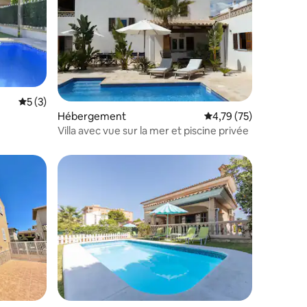
Évaluation moyenne sur la base de 3 commentaires : 5 sur 5
5 (3)
ntaires : 4,71 sur 5
Hébergement
Évaluation moyenne su
4,79 (75)
Villa avec vue sur la mer et piscine privée
lus appréciés
mmentaires : 5 sur 5