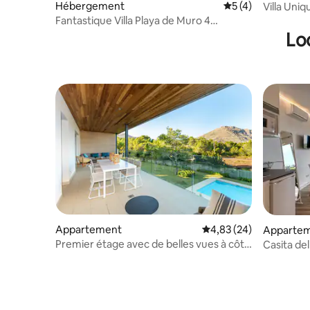
Hébergement
Évaluation moyenn
5 (4)
Villa Uni
mer
Fantastique Villa Playa de Muro 4
Chambres
Lo
Appartement
Évaluation moyenne sur
4,83 (24)
Apparte
Premier étage avec de belles vues à côté
Casita de
de la plage