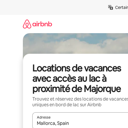
Aller
Certai
directement
au
contenu
Locations de vacances
avec accès au lac à
proximité de Majorque
Trouvez et réservez des locations de vacance
uniques en bord de lac sur Airbnb
Adresse
Lorsque les résultats s'affichent, utilisez les flèc