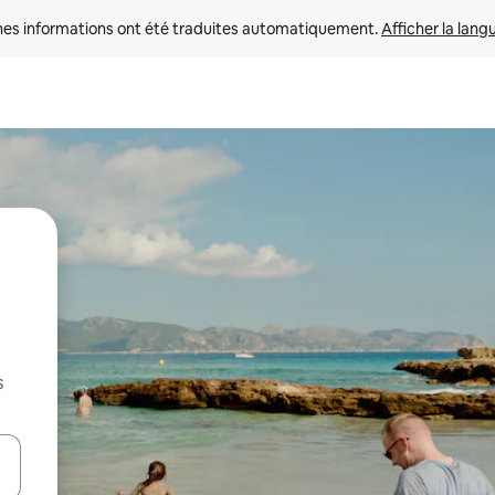
nes informations ont été traduites automatiquement. 
Afficher la lang
s
hes vers le haut et vers le bas pour les parcourir ou en appuyant et en fai