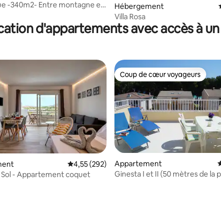
e sur la base de 4 commentaires : 5 sur 5
que -340m2- Entre montagne et
Hébergement
Villa Rosa
cation d'appartements avec accès à un 
Coup de cœur voyageurs
Coup de cœur voyageurs
 la base de 24 commentaires : 4,83 sur 5
Appartement
É
ment
Évaluation moyenne sur la base de 292 commen
4,55 (292)
Ginesta I et II (50 mètres de la p
l Sol - Appartement coquet
Appart...