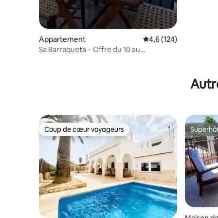
Appartement
Évaluation moyenne su
4,6 (124)
Sa Barraqueta – Offre du 10 au
15 juin 2026
Autr
Coup de cœur voyageurs
Superhô
Coup de cœur voyageurs
Superhô
Maison de 