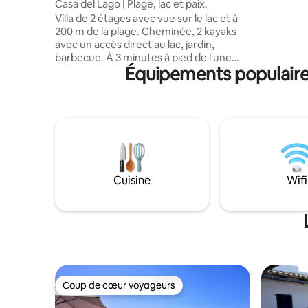
Casa del Lago | Plage, lac et paix.
installati
Villa de 2 étages avec vue sur le lac et à
ne pas êtr
200 m de la plage. Cheminée, 2 kayaks
maison est lumineuse et confor
avec un accès direct au lac, jardin,
tandis que
barbecue. À 3 minutes à pied de l'une
de terras
Équipements populaires
des meilleures plages d'Europe.
3 chambres avec 4 lits au total, 2 doubles
et 2 simples, 2 salles de bains et une
terrasse avec vue sur le lac. Endroit très
calme et entouré de restaurants et de
supermarchés. Transports en commun.
Lors du check-in, le numéro de la pièce
d'identité des clients est requis et, avant
le check-out, le paiement de la taxe
Cuisine
Wifi
écologique touristique des Baléares est
exigé.
Coup de cœur voyageurs
Coup de cœur voyageurs