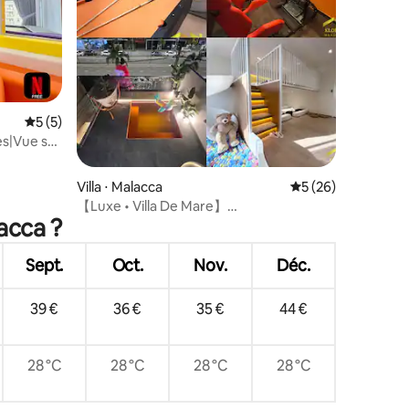
ntaires : 4,93 sur 5
Évaluation moyenne sur la base de 5 commentaires : 5 sur 5
5 (5)
es|Vue sur
Villa ⋅ Malacca
Évaluation moyenne
5 (26)
【Luxe • Villa De Mare】
acca ?
KTV/Piscine/RacingSim/Jacuzzi
Sept.
Oct.
Nov.
Déc.
39 €
36 €
35 €
44 €
28 °C
28 °C
28 °C
28 °C