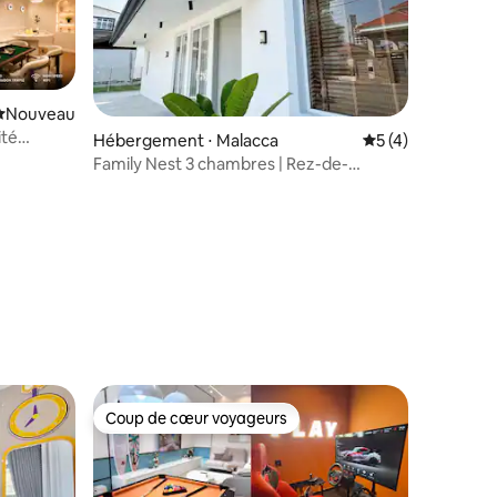
Nouvel hébergement
Nouveau
ité
ntaires : 4,93 sur 5
Hébergement ⋅ Malacca
Évaluation moyenn
5 (4)
re-ville |
Family Nest 3 chambres | Rez-de-
Dragon,
chaussée | 8 personnes max. |
Stationnement facile
Coup de cœur voyageurs
Coup de cœur voyageurs