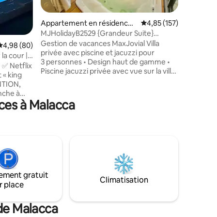
de Hang 
taires : 4,94 sur 5
Musée mar
India Hardrock Cafe est un autre point
Appartement en résidence ⋅
Évaluation moyenne sur
4,85 (157)
accessible à pied !
Malacca
MJHolidayB2529 {Grandeur Suite}
seulemen
Jacuzzi privé
Gestion de vacances MaxJovial Villa
Évaluation moyenne sur la base de 80 commentaires : 4,98 sur 5
4,98 (80)
nocturne
privée avec piscine et jacuzzi pour
la cour |
(18h à mi
3 personnes • Design haut de gamme •
 ✅ Netflix
Piscine jacuzzi privée avec vue sur la ville
 « king
• Piscine à bulles avec jacuzzi avec eau à
ENTION,
température normale uniquement. • 1
nche à
chambre avec lit Queen Size • 1 lit simple
ces à Malacca
intres ✅
dans le salon • Balcon avec chaise et table
tion du
d'extérieur • Sentiment exceptionnel
gérateur
Situé au cœur de Melaka, à proximité des
ciseaux,
attractions touristiques et des célèbres
es,
restaurants de Melaka . 马六甲开放式家庭
couper ✅
式套房(4人住) • 舒适高级的设计 • 附带阳台
) ✅ 1 bain
• 设备完整 • 客厅以及浴室及私人泳池 坐落
n) ✅ 2
在甲市中心,地理位置优越 -旅游景点以及著
ement gratuit
Climatisation
名美食近
r place
nts et
 de Malacca