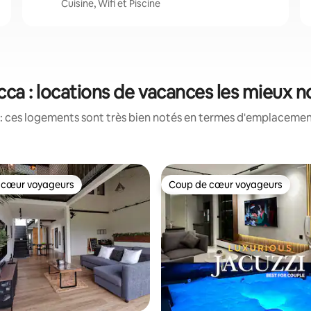
Cuisine, Wifi et Piscine
cca : locations de vacances les mieux n
: ces logements sont très bien notés en termes d'emplacement
 cœur voyageurs
Coup de cœur voyageurs
 cœur voyageurs
Coup de cœur voyageurs
 la base de 46 commentaires : 4,98 sur 5