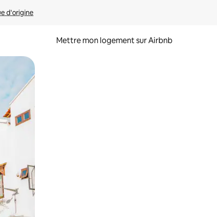
ue d'origine
Mettre mon logement sur Airbnb
sant glisser.