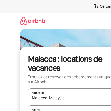
Aller
Certai
directement
au
contenu
Malacca : locations de
vacances
Trouvez et réservez des hébergements uniqu
sur Airbnb
Adresse
Lorsque les résultats s'affichent, utilisez les flèc
Arrivée