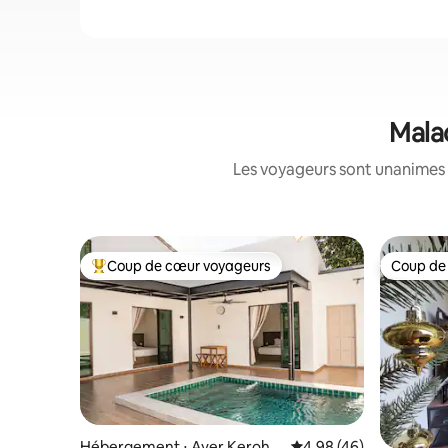
Mala
Les voyageurs sont unanimes 
Coup de cœur voyageurs
Coup de
Coups de cœur voyageurs les plus appréciés
Coup de
Hébergement ⋅ Ayer Keroh
Évaluation moyenne sur
4,98 (46)