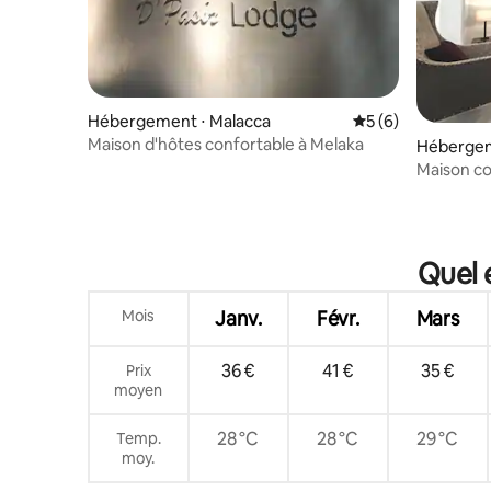
Hébergement ⋅ Malacca
Évaluation moyenn
5 (6)
Maison d'hôtes confortable à Melaka
Hébergem
Maison co
8 personn
Street
Quel 
Mois
Janv.
Févr.
Mars
36 €
41 €
35 €
Prix
moyen
28 °C
28 °C
29 °C
Temp.
moy.