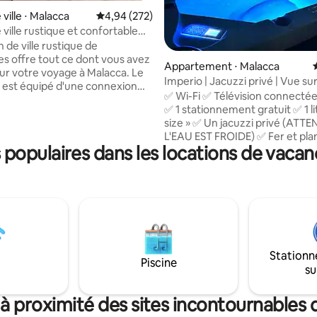
ville ⋅ Malacca
Évaluation moyenne sur la base de 272 commen
4,94 (272)
ville rustique et confortable
pé King Size [6 minutes de
 de ville rustique de
lk]
s offre tout ce dont vous avez
Appartement ⋅ Malacca
ur votre voyage à Malacca. Le
Imperio | Jacuzzi privé | Vue sur 
est équipé d'une connexion
2 personnes
✅ Wi-Fi ✅ Télévision connectée
une arrivée autonome et d'un
✅ 1 stationnement gratuit ✅ 1 lit
ment gratuit. Pendant votre
size » ✅ Un jacuzzi privé (ATT
ous pourrez également profiter
L'EAU EST FROIDE) ✅ Fer et pla
e de bain privée pratique et
populaires dans les locations de vacan
repasser ✅ Sèche-cheveux ✅ C
e : -
Eau minérale (quantité en fonc
lk (6 minutes) - Le Stadthuys
nombre de voyageurs) ✅ Réfri
 Église Saint-Paul (14 min) - A.
✅ Bouilloire, assiettes, tasses, 
5 minutes) - Musée du
cuillères, fourchettes, baguett
e Baba & Nyonya (6 minutes) -
couteau à fruits, planche à dé
Rio Melaka (4 minutes) - The
Gel douche et shampoing (tube
use (5 minutes) - The Daily Fix
moussant (pas de bombe de bai
inutes)
Stationn
serviettes ❌ Appareils de cuisine ❌ Lave-
Piscine
su
linge/sèche-linge ❌ Brosse à de
dentifrice ❌ Rideau de jacuzzi
à proximité des sites incontournables