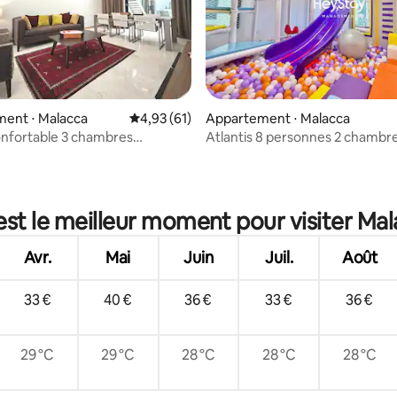
e sur la base de 6 commentaires : 5 sur 5
ent ⋅ Malacca
Évaluation moyenne sur la base de 61 comme
4,93 (61)
Appartement ⋅ Malacca
nfortable 3 chambres
Atlantis 8 personnes 2 chambr
es The Prive Malacca Jonker
la mer|JonkerSt
est le meilleur moment pour visiter Mal
Avr.
Mai
Juin
Juil.
Août
33 €
40 €
36 €
33 €
36 €
29 °C
29 °C
28 °C
28 °C
28 °C