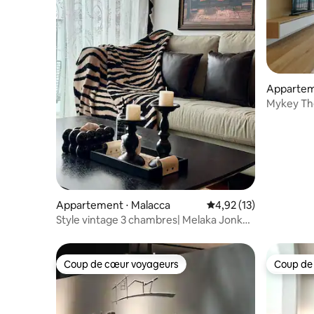
Appartem
Mykey The
Netflix –
Appartement ⋅ Malacca
Évaluation moyenne su
4,92 (13)
Style vintage 3 chambres| Melaka Jonker
Street The Shore
Coup de cœur voyageurs
Coup de
Coup de cœur voyageurs
Coup de