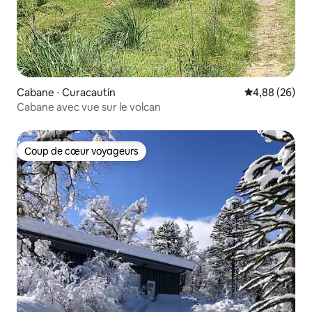
Cabane ⋅ Curacautín
Évaluation mo
4,88 (26)
Cabane avec vue sur le volcan
Coup de cœur voyageurs
Coup de cœur voyageurs