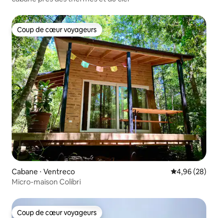
Coup de cœur voyageurs
Coup de cœur voyageurs
Cabane ⋅ Ventreco
Évaluation mo
4,96 (28)
Micro-maison Colibri
Coup de cœur voyageurs
Coup de cœur voyageurs