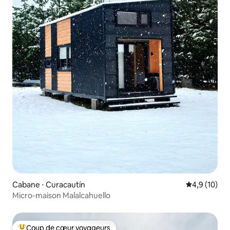
Cabane ⋅ Curacautín
Évaluation m
4,9 (10)
Micro-maison Malalcahuello
Coup de cœur voyageurs