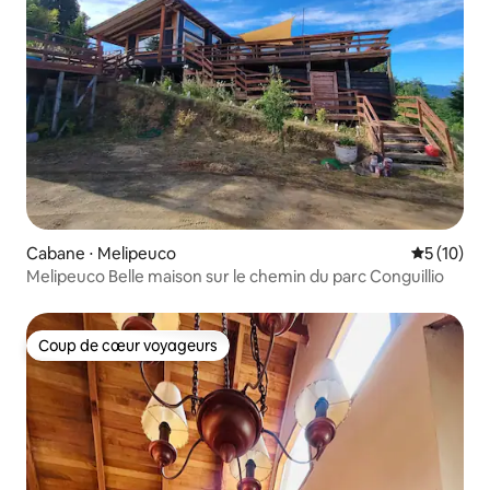
Cabane ⋅ Melipeuco
Évaluation
5 (10)
Melipeuco Belle maison sur le chemin du parc Conguillio
Coup de cœur voyageurs
Coup de cœur voyageurs