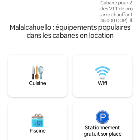
chaude
Cabane pour 2 pe
des VTT de promen
jarre chauffante 
45 000 COP). Il a 
Malalcahuello : équipements populaires
sur le volcan Llaim
entouré d'une forê
dans les cabanes en location
Le parc national Co
km. Par le lieu pas
se trouvent Les se
Noire, des géosite
géoparc KutralKur
proximité se trouve le centre de ski,
réserves naturelles
les thermes et les
Cuisine
Wifi
Stationnement
Piscine
gratuit sur place