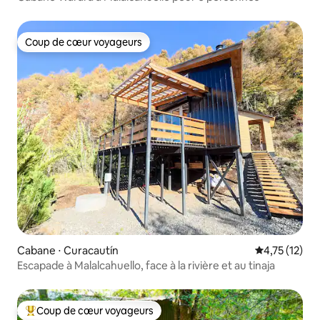
Coup de cœur voyageurs
Coup de cœur voyageurs
Cabane ⋅ Curacautín
Évaluation mo
4,75 (12)
Escapade à Malalcahuello, face à la rivière et au tinaja
Coup de cœur voyageurs
Coups de cœur voyageurs les plus appréciés