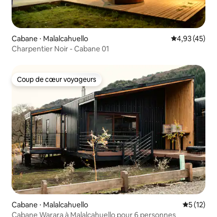
Cabane ⋅ Malalcahuello
Évaluation mo
4,93 (45)
Charpentier Noir - Cabane 01
Coup de cœur voyageurs
Coup de cœur voyageurs
Cabane ⋅ Malalcahuello
Évaluation
5 (12)
Cabane Warara à Malalcahuello pour 6 personnes