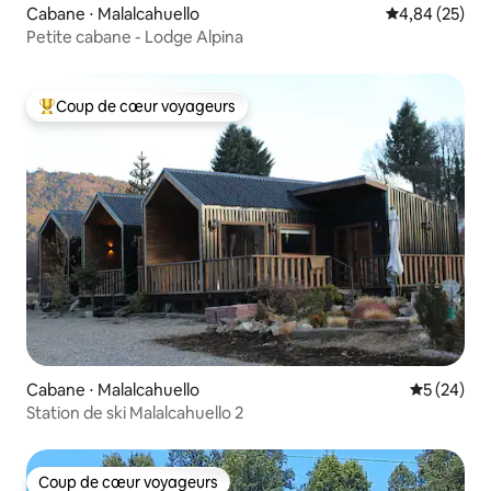
Cabane ⋅ Malalcahuello
Évaluation mo
4,84 (25)
Petite cabane - Lodge Alpina
Coup de cœur voyageurs
Coups de cœur voyageurs les plus appréciés
Cabane ⋅ Malalcahuello
Évaluation
5 (24)
Station de ski Malalcahuello 2
Coup de cœur voyageurs