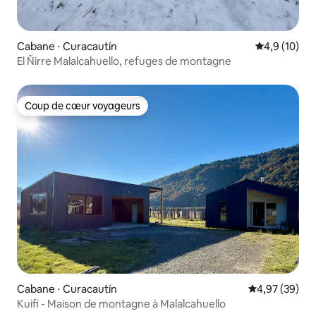
Cabane ⋅ Curacautín
Évaluation m
4,9 (10)
El Ñirre Malalcahuello, refuges de montagne
Coup de cœur voyageurs
Coup de cœur voyageurs
Cabane ⋅ Curacautín
Évaluation mo
4,97 (39)
Kuifi - Maison de montagne à Malalcahuello