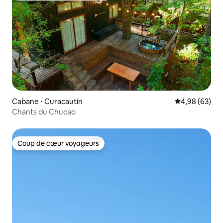
Cabane ⋅ Curacautín
Évaluation mo
4,98 (63)
Chants du Chucao
Coup de cœur voyageurs
Coup de cœur voyageurs