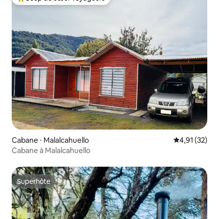
Coups de cœur voyageurs les plus appréciés
Cabane ⋅ Malalcahuello
Évaluation mo
4,91 (32)
Cabane à Malalcahuello
Superhôte
Superhôte