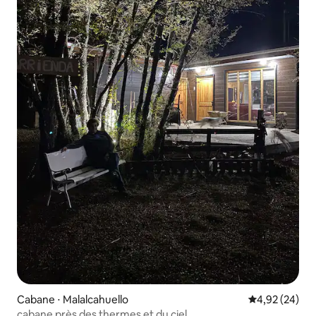
Cabane ⋅ Malalcahuello
Évaluation mo
4,92 (24)
cabane près des thermes et du ciel