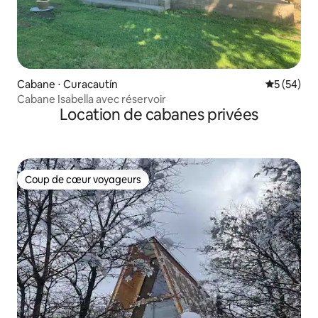
Cabane ⋅ Curacautín
Évaluation
5 (54)
Cabane Isabella avec réservoir
Location de cabanes privées
Coup de cœur voyageurs
Coup de cœur voyageurs