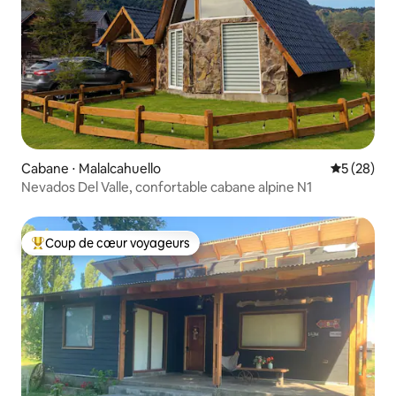
Cabane ⋅ Malalcahuello
Évaluation
5 (28)
Nevados Del Valle, confortable cabane alpine N1
Coup de cœur voyageurs
Coups de cœur voyageurs les plus appréciés