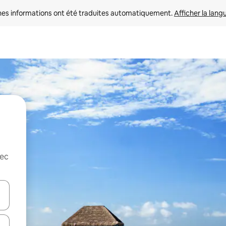
nes informations ont été traduites automatiquement. 
Afficher la lang
vec
hes vers le haut et vers le bas pour les parcourir ou en appuyant et en fai