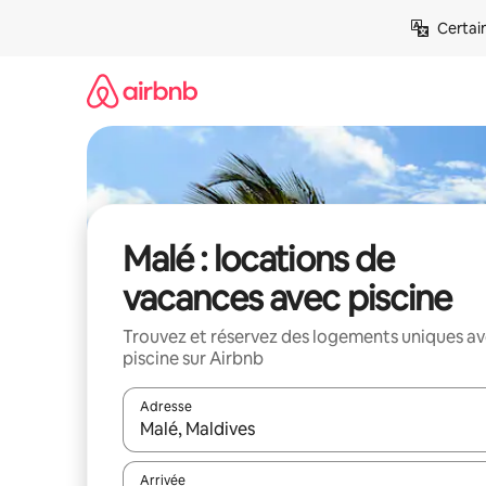
Aller
Certai
directement
au
contenu
Malé : locations de
vacances avec piscine
Trouvez et réservez des logements uniques a
piscine sur Airbnb
Adresse
Lorsque les résultats s'affichent, utilisez les flèc
Arrivée