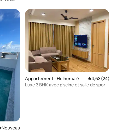
égié
Appartement ⋅ Hulhumalé
Évaluation moyenne su
4,63 (24)
Luxe 3 BHK avec piscine et salle de sport
à 10 minutes de l'aéroport
Nouvel hébergement
Nouveau