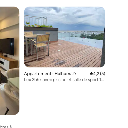
Appartement ⋅ Hulhumalé
Évaluation moyenne 
4,2 (5)
Lux 3bhk avec piscine et salle de sport 10
minutes de l'aéroport
bres à