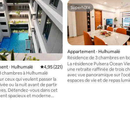
te
Superhôte
te
Superhôte
Appartement ⋅ Hulhumalé
Résidence de 3 chambres en b
mer par Circles Hospitality
La résidence Pulsera Ocean Vie
ent ⋅ Hulhumalé
Évaluation moyenne sur la base de 221 comme
4,95 (221)
une retraite raffinée de trois 
3 chambres à Hulhumalé
avec vue panoramique sur l'océ
ur ceux qui veulent passer la
espaces de vie et de repas lum
rivée ou la nuit avant de partir
avec des fenêtres du sol au pl
us dans cet
créent une atmosphère insulai
ent spacieux et moderne
complétée par une cuisine mo
ccueillir jusqu'à 6 personnes
une télévision connectée et un
nt 2 adultes et 4 enfants).
connexion Wi-Fi haut débit. À 
u balcon, de la cuisine, de
du terminal de ferry de Hulhuma
e travail, de la télévision
résidents profitent de deux pis
, du Wi-Fi et des salles de
débordement avec vue sur l'oc
atives. Climatisé et sécurisé.
salles de sport, de jardins en te