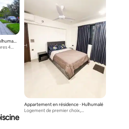
mmentaires : 5 sur 5
ulhumal
bres 4
Appartement en résidence ⋅ Hulhumalé
Logement de premier choix,
iscine
2 chambres, à proximité de l'aéroport