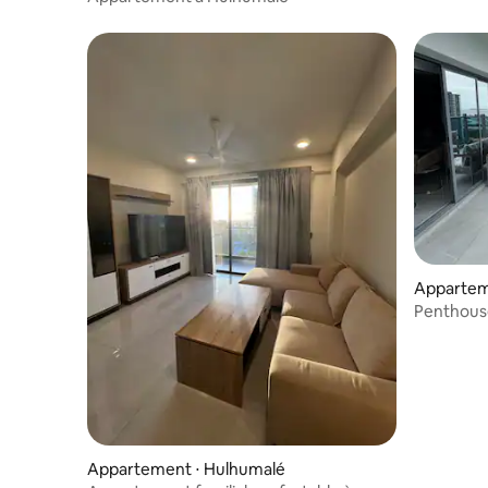
Appartem
Penthouse
3 chambr
Appartement ⋅ Hulhumalé