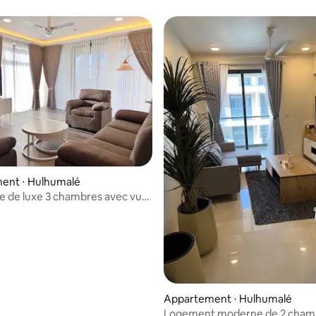
ent ⋅ Hulhumalé
 de luxe 3 chambres avec vue
an et terrasse au coucher du
Appartement ⋅ Hulhumalé
Logement moderne de 2 cham