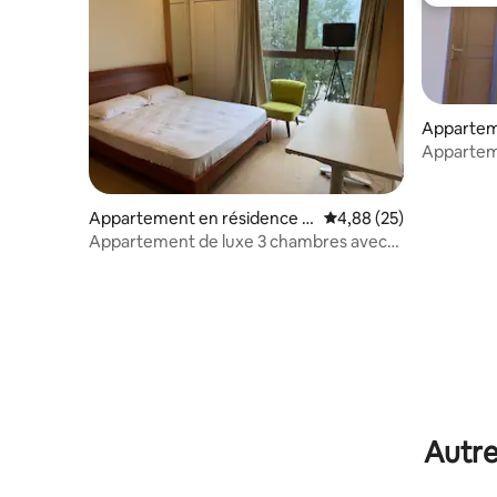
Coup de
Apparteme
umalé
Appartem
3 chambre
l'aéroport
Appartement en résidence ⋅
Évaluation moyenne sur
4,88 (25)
Hulhumalé
Appartement de luxe 3 chambres avec
vue sur la mer, piscine et salle de sport
Autre