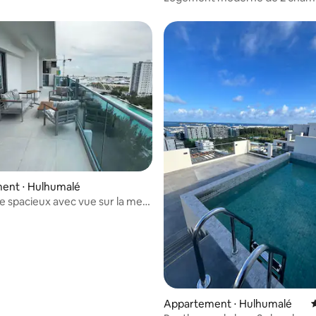
Hulhumalé, emplacement privil
ent ⋅ Hulhumalé
 spacieux avec vue sur la mer
es + chambre de bonne
Appartement ⋅ Hulhumalé