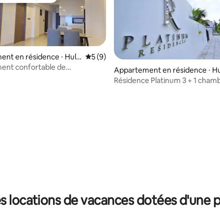
 cœur voyageurs
nt en résidence ⋅ Hulh
Évaluation moyenne sur la base de 9 co
5 (9)
ent confortable de
Appartement en résidence ⋅ H
s avec piscine, près de
e', Maldives
Résidence Platinum 3 + 1 cham
salles de bain Hulhumalé
 la base de 25 commentaires : 4,88 sur 5
s locations de vacances dotées d'une p