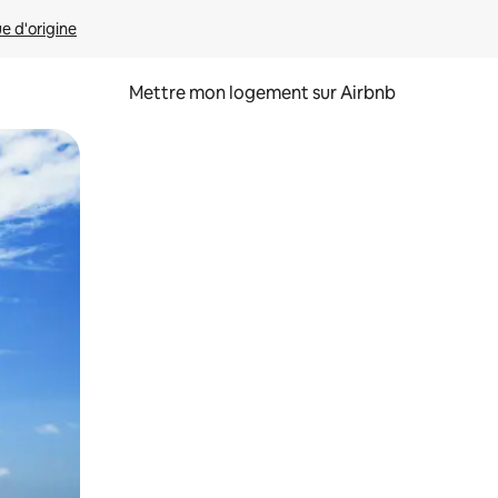
ue d'origine
Mettre mon logement sur Airbnb
sant glisser.