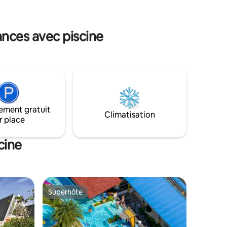
récemment construit est idéal pour
 pour se
accueillir jusqu'à 6 personnes.
 ou
 mer.
ances avec piscine
ement gratuit
Climatisation
r place
cine
Superhôte
Superhôte