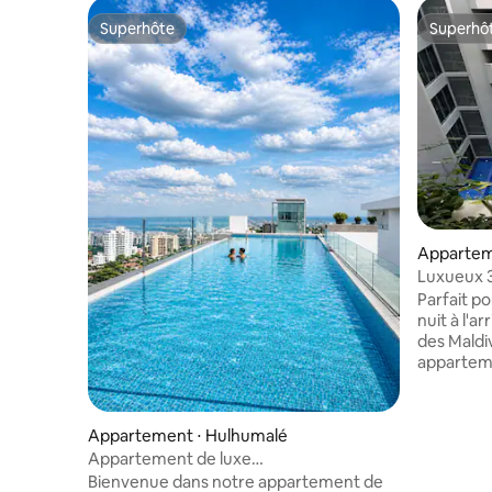
Superhôte
Superhô
Superhôte
Superhô
Appartem
Luxueux 
Parfait po
nuit à l'ar
des Maldives. Détendez-vo
appartem
pouvant a
(idéaleme
Profitez d
Appartement ⋅ Hulhumalé
l'espace d
Appartement de luxe
connectée
3 chambres | Piscine à débordement et
Bienvenue dans notre appartement de
bains priv