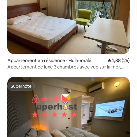
Appartement en résidence ⋅ Hulhumalé
Évaluation mo
4,88 (25)
Appartement de luxe 3 chambres avec vue sur la mer,
piscine et salle de sport
Superhôte
Superhôte