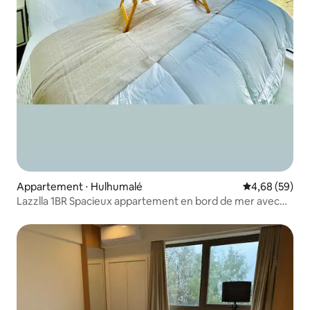
Appartement ⋅ Hulhumalé
Évaluation mo
4,68 (59)
Lazzlla 1BR Spacieux appartement en bord de mer avec
vue sur l'océan