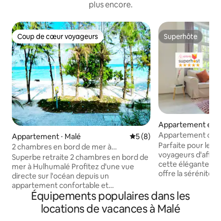
plus encore.
Coup de cœur voyageurs
Superhôte
Coup de cœur voyageurs
Superhôte
Appartement en r
⋅ Hulhumalé
Appartement conf
Appartement ⋅ Malé
Évaluation moyenne sur la 
5 (8)
chambre près de la
Parfaite pour les v
2 chambres en bord de mer à
sur l'océan
voyageurs d'affair
Hulhumalé : confortable et entièrement
Superbe retraite 2 chambres en bord de
cette élégante re
équipé
mer à Hulhumalé Profitez d'une vue
offre la sérénité à
directe sur l'océan depuis un
plage dans la bell
appartement confortable et
Détendez-vous da
Équipements populaires dans les
entièrement équipé, à seulement
spacieux et tranqu
15 minutes de l'aéroport. Idéal pour les
locations de vacances à Malé
détente. Profitez d'une cuisine
familles et les professionnels, avec un
entièrement foncti