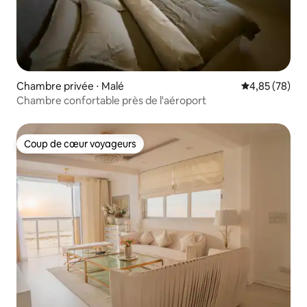
Chambre privée ⋅ Malé
Évaluation mo
4,85 (78)
Chambre confortable près de l'aéroport
Coup de cœur voyageurs
Coup de cœur voyageurs