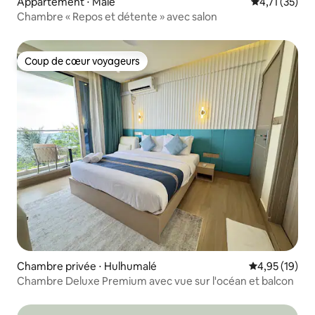
Appartement ⋅ Malé
Évaluation mo
4,71 (35)
Chambre « Repos et détente » avec salon
Coup de cœur voyageurs
Coup de cœur voyageurs
Chambre privée ⋅ Hulhumalé
Évaluation mo
4,95 (19)
Chambre Deluxe Premium avec vue sur l'océan et balcon