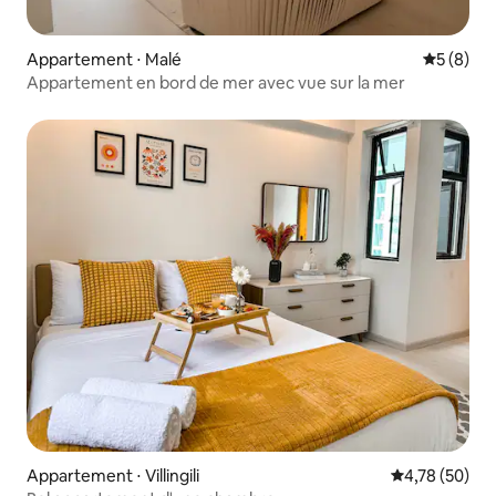
Appartement ⋅ Malé
Évaluatio
5 (8)
Appartement en bord de mer avec vue sur la mer
Appartement ⋅ Villingili
Évaluation mo
4,78 (50)