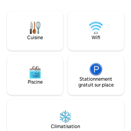
espace de travail dédié, une connexion
confortable, d'une
Wi-Fi haut débit et Netflix. Comprend
d'une chambre prin
une cuisine complète, une laverie et des
Queen Size et une 
équipements essentiels pour la famille,
attenante, le tou
tels qu'un lit bébé et une chaise haute.
partielle sur l'océan. Avec des cafés,
Que ce soit pour un voyage d'affaires, un
restaurants et des
long séjour ou une escapade relaxante
Cuisine
Wifi
proximité, votre e
aux Maldives, cet emplacement
plage vous attend
privilégié offre confort et praticité. Votre
maison au bord de la mer, loin de chez
vous.
Stationnement
Piscine
gratuit sur place
Climatisation