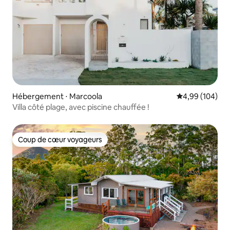
Hébergement ⋅ Marcoola
Évaluation moy
4,99 (104)
Villa côté plage, avec piscine chauffée !
Coup de cœur voyageurs
Coup de cœur voyageurs