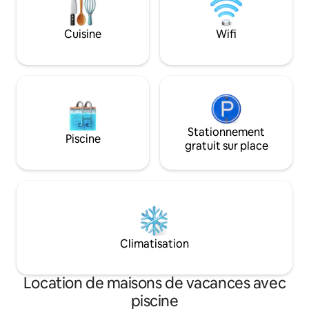
fraîches à cette alt
comprend 2 adulte
bois de chauffage
Cuisine
Wifi
frais pour animau
facturés séparém
hygiénique supplé
Stationnement
Piscine
gratuit sur place
Climatisation
Location de maisons de vacances avec
piscine