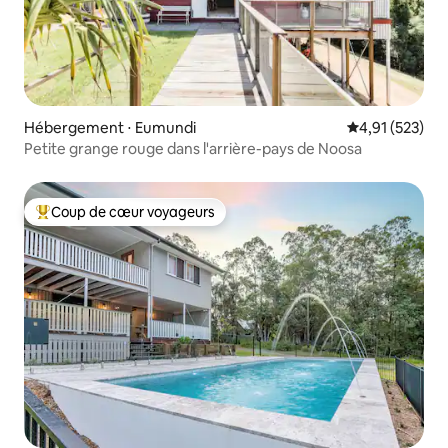
Hébergement ⋅ Eumundi
Évaluation moy
4,91 (523)
Petite grange rouge dans l'arrière-pays de Noosa
Coup de cœur voyageurs
Coups de cœur voyageurs les plus appréciés