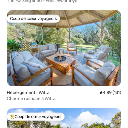
The Packing Shed – West Woombye
Coup de cœur voyageurs
Coup de cœur voyageurs
Hébergement ⋅ Witta
Évaluation moy
4,89 (131)
Charme rustique à Witta
Coup de cœur voyageurs
Coups de cœur voyageurs les plus appréciés