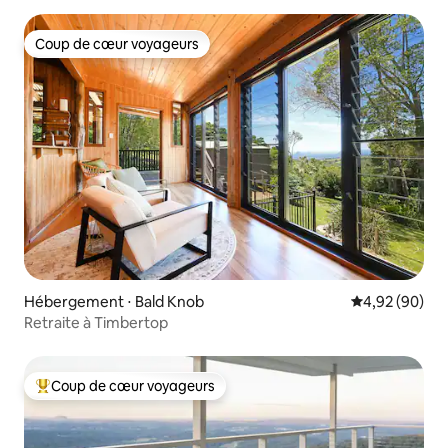
Coup de cœur voyageurs
Coup de cœur voyageurs
Hébergement ⋅ Bald Knob
Évaluation mo
4,92 (90)
Retraite à Timbertop
Coup de cœur voyageurs
Coups de cœur voyageurs les plus appréciés