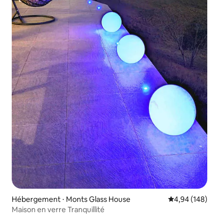
Hébergement ⋅ Monts Glass House
Évaluation moy
4,94 (148)
Maison en verre Tranquillité