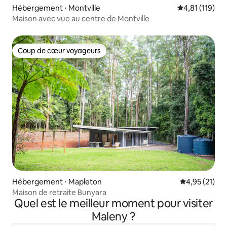
Hébergement ⋅ Montville
Évaluation moy
4,81 (119)
Maison avec vue au centre de Montville
Coup de cœur voyageurs
Coup de cœur voyageurs
Hébergement ⋅ Mapleton
Évaluation mo
4,95 (21)
Maison de retraite Bunyara
Quel est le meilleur moment pour visiter
Maleny ?