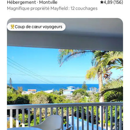
Hébergement ⋅ Montville
Évaluation moy
4,89 (156)
Magnifique propriété Mayfield : 12 couchages
Coup de cœur voyageurs
Coups de cœur voyageurs les plus appréciés