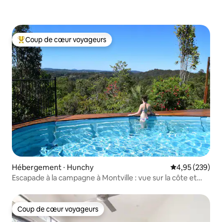
Coup de cœur voyageurs
Coups de cœur voyageurs les plus appréciés
Hébergement ⋅ Hunchy
Évaluation moy
4,95 (239)
Escapade à la campagne à Montville : vue sur la côte et
distillerie
Coup de cœur voyageurs
Coup de cœur voyageurs