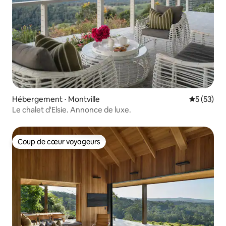
Hébergement ⋅ Montville
Évaluation
5 (53)
Le chalet d'Elsie. Annonce de luxe.
Coup de cœur voyageurs
Coup de cœur voyageurs