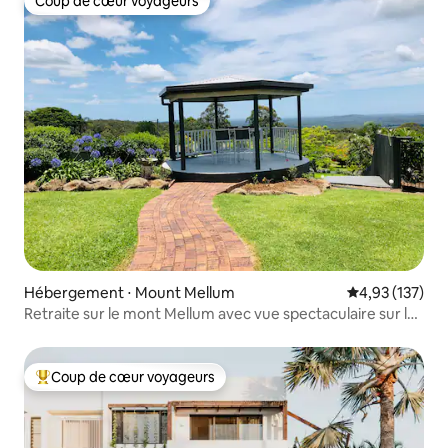
Coup de cœur voyageurs
Coup de cœur voyageurs
Hébergement ⋅ Mount Mellum
Évaluation moy
4,93 (137)
Retraite sur le mont Mellum avec vue spectaculaire sur la
côte
Coup de cœur voyageurs
Coups de cœur voyageurs les plus appréciés