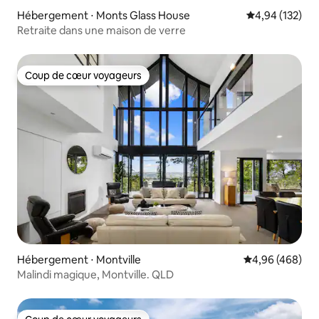
Hébergement ⋅ Monts Glass House
Évaluation moy
4,94 (132)
Retraite dans une maison de verre
Coup de cœur voyageurs
Coup de cœur voyageurs
Hébergement ⋅ Montville
Évaluation moy
4,96 (468)
Malindi magique, Montville. QLD