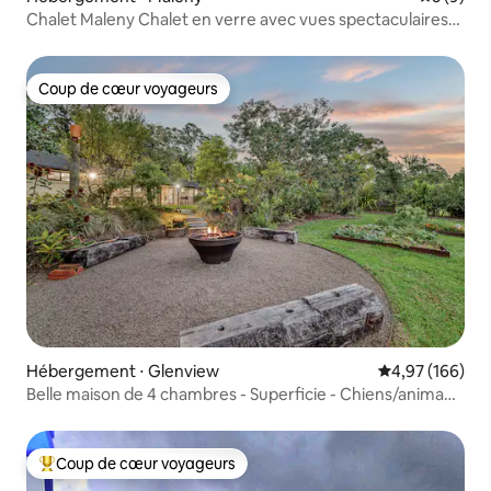
Chalet Maleny Chalet en verre avec vues spectaculaires
sur les montagnes
Coup de cœur voyageurs
Coup de cœur voyageurs
Hébergement ⋅ Glenview
Évaluation moy
4,97 (166)
Belle maison de 4 chambres - Superficie - Chiens/animaux
acceptés
Coup de cœur voyageurs
Coups de cœur voyageurs les plus appréciés