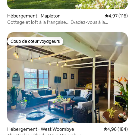
Hébergement ⋅ Mapleton
Évaluation moy
4,97 (116)
Cottage et loft à la française... Évadez-vous à la
campagne
Coup de cœur voyageurs
Coup de cœur voyageurs
Hébergement ⋅ West Woombye
Évaluation moy
4,96 (184)