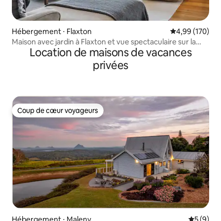
Hébergement ⋅ Flaxton
Évaluation moy
4,99 (170)
Maison avec jardin à Flaxton et vue spectaculaire sur la
Location de maisons de vacances
côte
privées
Coup de cœur voyageurs
Coup de cœur voyageurs
Hébergement ⋅ Maleny
Évaluatio
5 (9)