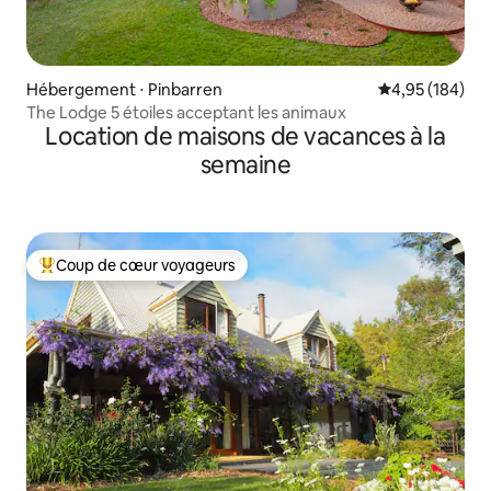
Hébergement ⋅ Pinbarren
Évaluation moy
4,95 (184)
The Lodge 5 étoiles acceptant les animaux
Location de maisons de vacances à la
semaine
Coup de cœur voyageurs
Coups de cœur voyageurs les plus appréciés