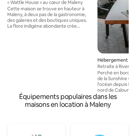
« Wattle House » au cœur de Maleny
Cette maison se trouve en hauteur à
Maleny, à deux pas de la gastronomie,
des galeries et des boutiques uniques.
La flore indigène abondante crée
l'illusion tranquille de vivre dans la
canopée d'une forêt tropicale. C'est une
maison de 2 étages relaxante, avec une
immense chambre principale à couper le
souffle. Vous serez tenté de rester au lit
Hébergement ⋅ Ba
tout le week-end... mais bon, les
Retraite à Riverdel
merveilles naturelles de Maleny vous
attendent. Pas d'augmentation de prix le
Perché en bordure
week-end, lors d'événements spéciaux
de la Sunshine Co
ou en fonction du nombre de
l'océan depuis Mo
voyageurs. 100 % de nos voyageurs ont
nord de Caloundra
Équipements populaires dans les
donné 5 ÉTOILES à leur séjour. Séjournez
de collines vallon
et faites-en l'expérience par vous-
de pâturages verd
maisons en location à Maleny
même.
des bœufs wagyu f
des architectes po
marines toute l'an
retraite spacieuse
degrés, où les nui