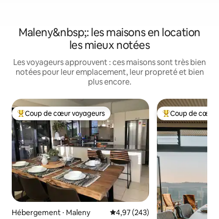
Maleny&nbsp;: les maisons en location
les mieux notées
Les voyageurs approuvent : ces maisons sont très bien
notées pour leur emplacement, leur propreté et bien
plus encore.
Coup de cœur voyageurs
Coup de cœur 
Coups de cœur voyageurs les plus appréciés
Coups de cœur vo
Hébergement ⋅ Maleny
Évaluation moyenne sur la base 
4,97 (243)