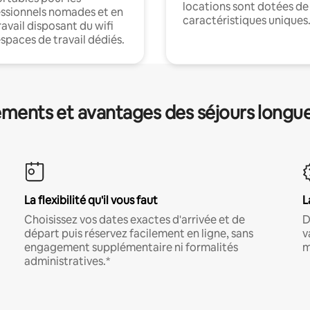
locations sont dotées de
ssionnels nomades et en
caractéristiques uniques
ravail disposant du wifi
espaces de travail dédiés.
ments et avantages des séjours longu
La flexibilité qu'il vous faut
L
Choisissez vos dates exactes d'arrivée et de
D
départ puis réservez facilement en ligne, sans
v
engagement supplémentaire ni formalités
m
administratives.*