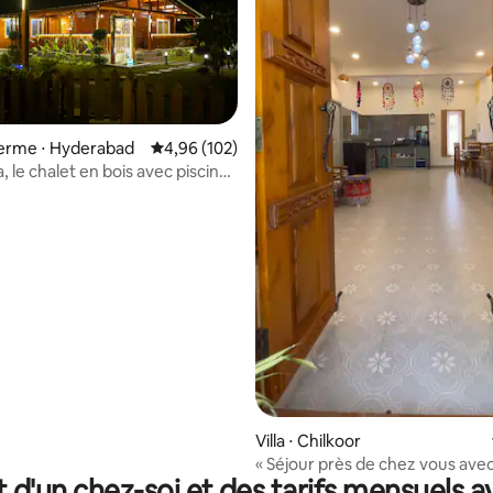
 la base de 55 commentaires : 4,98 sur 5
 ferme ⋅ Hyderabad
Évaluation moyenne sur la base de 102 commen
4,96 (102)
 le chalet en bois avec piscine
Villa ⋅ Chilkoor
« Séjour près de chez vous ave
t d'un chez-soi et des tarifs mensuels 
le lac privé, près d'Hyderabad »