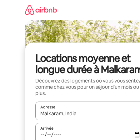
Aller
directement
au
contenu
Locations moyenne et
longue durée à Malkara
Découvrez des logements où vous vous sente
comme chez vous pour un séjour d'un mois ou
plus.
Adresse
Lorsque les résultats s'affichent, utilisez les flèc
Arrivée