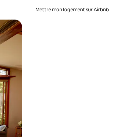
Mettre mon logement sur Airbnb
sant glisser.