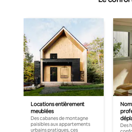
Locations entièrement
Noma
meublées
prof
dépl
Des cabanes de montagne
paisibles aux appartements
Des 
urbains pratiques, ces
confo