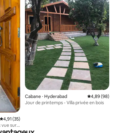
taires : 4,96 sur 5
Cabane ⋅ Hyderabad
Évaluation moyenne su
4,89 (98)
Jour de printemps - Villa privée en bois
Évaluation moyenne sur la base de 35 commentaires : 4,91 sur 5
4,91 (35)
c vue sur
avantageux