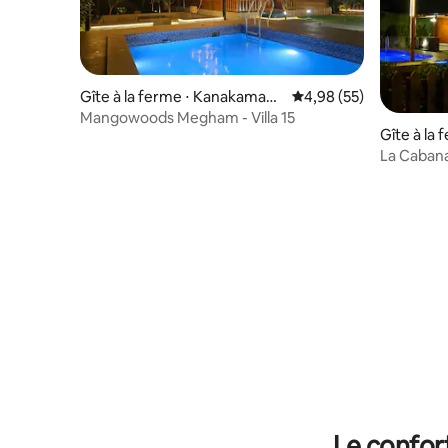
Gîte à la ferme ⋅ Kanakamami
Évaluation moyenne sur
4,98 (55)
di
Mangowoods Megham - Villa 15
Gîte à la
La Cabana,
privée
Le confor