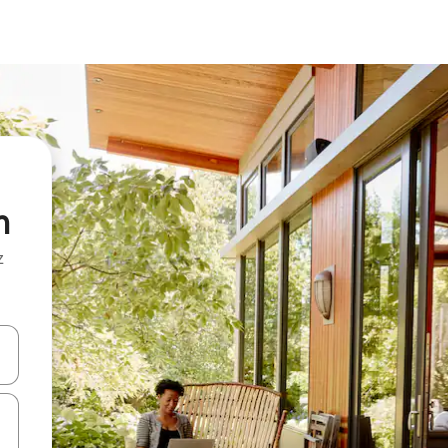
m
z
hes vers le haut et vers le bas pour les parcourir ou en appuyant et en fai