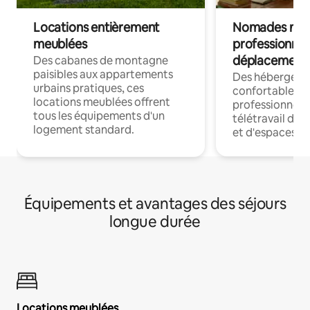
Locations entièrement
Nomades num
meublées
professionnel
déplacement
Des cabanes de montagne
paisibles aux appartements
Des hébergem
urbains pratiques, ces
confortables p
locations meublées offrent
professionnels
tous les équipements d'un
télétravail dis
logement standard.
et d'espaces de
Équipements et avantages des séjours
longue durée
Locations meublées