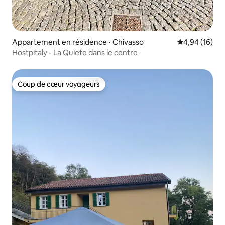
Appartement en résidence ⋅ Chivasso
Évaluation mo
4,94 (16)
Hostpitaly - La Quiete dans le centre
Coup de cœur voyageurs
Coup de cœur voyageurs