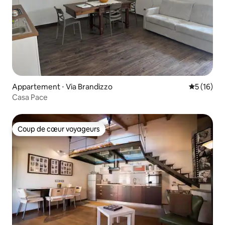
Appartement ⋅ Via Brandizzo
Évaluation
5 (16)
Casa Pace
Coup de cœur voyageurs
Coup de cœur voyageurs