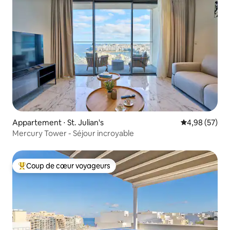
Appartement ⋅ St. Julian's
Évaluation mo
4,98 (57)
Mercury Tower - Séjour incroyable
Coup de cœur voyageurs
Coups de cœur voyageurs les plus appréciés