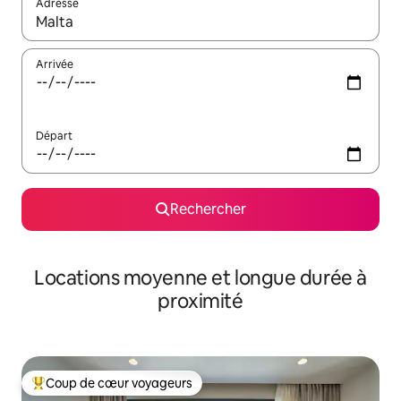
Adresse
Lorsque les résultats s'affichent, utilisez les flèches vers le hau
Arrivée
Départ
Rechercher
Locations moyenne et longue durée à
proximité
Coup de cœur voyageurs
Coups de cœur voyageurs les plus appréciés