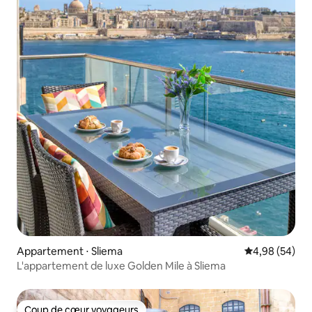
Appartement ⋅ Sliema
Évaluation mo
4,98 (54)
L'appartement de luxe Golden Mile à Sliema
Coup de cœur voyageurs