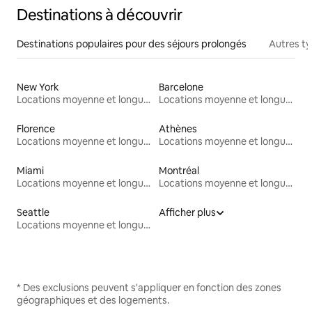
Destinations à découvrir
Destinations populaires pour des séjours prolongés
Autres t
New York
Barcelone
Locations moyenne et longue durée
Locations moyenne et longue durée
Florence
Athènes
Locations moyenne et longue durée
Locations moyenne et longue durée
Miami
Montréal
Locations moyenne et longue durée
Locations moyenne et longue durée
Seattle
Afficher plus
Locations moyenne et longue durée
* Des exclusions peuvent s'appliquer en fonction des zones
géographiques et des logements.