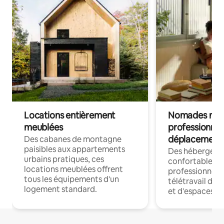
Locations entièrement
Nomades num
meublées
professionnel
déplacement
Des cabanes de montagne
paisibles aux appartements
Des hébergem
urbains pratiques, ces
confortables p
locations meublées offrent
professionnels
tous les équipements d'un
télétravail dis
logement standard.
et d'espaces de