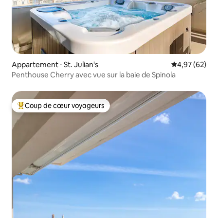
Appartement ⋅ St. Julian's
Évaluation mo
4,97 (62)
Penthouse Cherry avec vue sur la baie de Spinola
Coup de cœur voyageurs
Coups de cœur voyageurs les plus appréciés