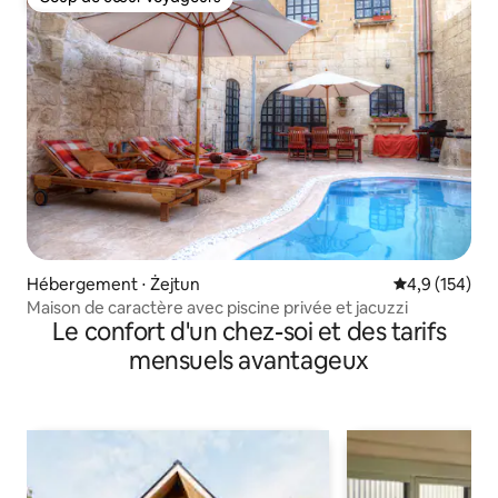
Coup de cœur voyageurs
Hébergement ⋅ Żejtun
Évaluation mo
4,9 (154)
Maison de caractère avec piscine privée et jacuzzi
Le confort d'un chez-soi et des tarifs
mensuels avantageux