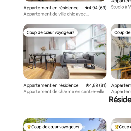
Appartem
Studio à 
Appartement en résidence
Évaluation moyenne sur
4,94 (63)
Appartement de ville chic avec
stationnement gratuit !
Coup de cœur voyageurs
Coup de
Coup de cœur voyageurs
Coup de
Appartement en résidence
Évaluation moyenne su
4,89 (81)
Appartem
Appartement de charme en centre-ville
Apparteme
Deansgat
Résid
Coup de cœur voyageurs
Coup 
Coups de cœur voyageurs les plus appréciés
Coups de