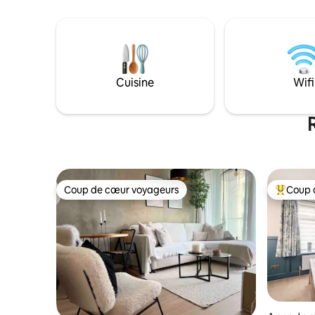
parking gr
de parking disponible dans le parking
une conne
souterrain, mais VOUS DEVEZ LA
de travail dédié. À quel
DEMANDER À L'AVANCE. Véhicules
restaurant
laissés aux risques des propriétaires.
Chapel Str
Manchest
Cuisine
Wifi
Coup de cœur voyageurs
Coup 
Coup de cœur voyageurs
Coups de