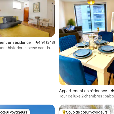
ur la base de 100 commentaires : 5 sur 5
ent en résidence
Évaluation moyenne sur la base de 243 comme
4,91 (243)
nt historique classé dans la
anque de Didsbury
Appartement en résidence
É
Tour de luxe 2 chambres : balc
sur l'eau
 cœur voyageurs
Coup de cœur voyageurs