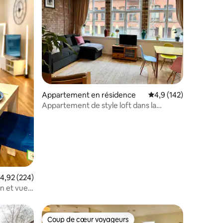
ntaires : 4,91 sur 5
Appartement en résidence
Évaluation moyenne su
4,9 (142)
Appartement de style loft dans la
meilleure partie du centre-ville !
valuation moyenne sur la base de 224 commentaires : 4,92 sur 5
4,92 (224)
on et vue
Coup de cœur voyageurs