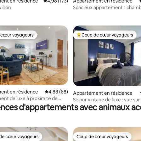
ent en résidence
Évaluation moyenne sur la base de 173 comme
4,98 (173)
Appartement en résidence
Wilton
Spacieux appartement 1 chamb
 la base de 63 commentaires : 4,94 sur 5
China Town, Manchester
 cœur voyageurs
Coup de cœur voyageurs
 cœur voyageurs
Coups de cœur voyageurs les p
r la base de 81 commentaires : 4,89 sur 5
ent en résidence
Évaluation moyenne sur la base de 68 commen
4,88 (68)
Appartement en résidence
nt de luxe à proximité de
Séjour vintage de luxe : vue sur
e, Manchester
ences d'appartements avec animaux ac
de MCR et le canal
de cœur voyageurs
Coup de cœur voyageurs
 cœur voyageurs les plus appréciés
Coup de cœur voyageurs