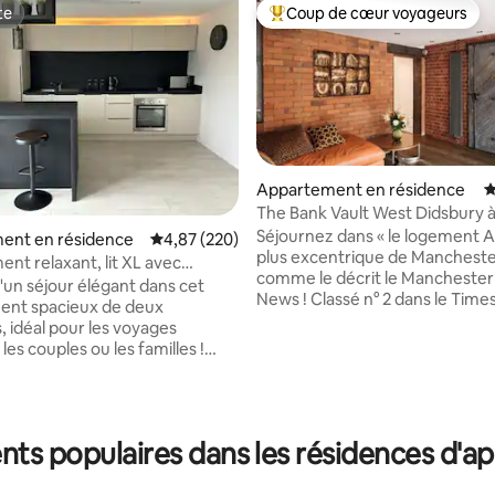
te
Coup de cœur voyageurs
te
Coups de cœur voyageurs les p
Appartement en résidence
É
The Bank Vault West Didsbury à
a base de 1 112 commentaires : 4,92 sur 5
la presse
Séjournez dans « le logement A
ent en résidence
Évaluation moyenne sur la base de 220 commen
4,87 (220)
plus excentrique de Mancheste
nt relaxant, lit XL avec
comme le décrit le Manchester
et parking
d'un séjour élégant dans cet
News ! Classé n° 2 dans le Times « 11 des
ent spacieux de deux
meilleurs Airbnb de Manchester
 idéal pour les voyages
2024. Un vrai régal pour les affa
 les couples ou les familles !
plaisir. Dormez dans la salle des coffres
vous en profitant de la vue sur
d'une ancienne banque dans u
 depuis votre terrasse, cuisinez
bâtiment classé de catégorie 2 
uisine entièrement équipée ou
plein cœur de West Didsbury. Avec une
ous dans l'élégant salon ouvert
fresque murale de l'artiste brés
ts populaires dans les résidences d'a
e immense télévision de
Bailon, c'est un endroit unique ! Chien
nt un
sur accord préalable, mais ne d