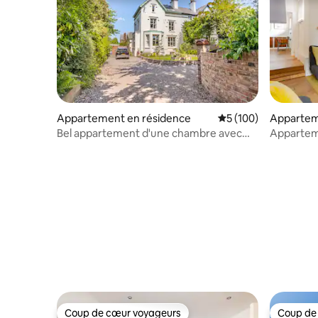
Appartement en résidence
Évaluation moyenne s
5 (100)
Appartem
Bel appartement d'une chambre avec
Apparteme
sauna.
vieille b
Coup de cœur voyageurs
Coup de