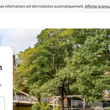
nes informations ont été traduites automatiquement. 
Afficher la lang
n
s
hes vers le haut et vers le bas pour les parcourir ou en appuyant et en fai