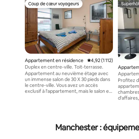
Coup de cœur voyageurs
Superhô
Coup de cœur voyageurs
Superhô
Appartement en résidence
Évaluation moyenne sur l
4,92 (1 112)
Duplex en centre-ville. Toit-terrasse.
Appartem
Appartement au neuvième étage avec
Apparteme
un immense salon de 30 X 30 pieds dans
terrasse 
Profitez 
le centre-ville. Vous avez un accès
appartem
exclusif à l'appartement, mais le salon est
chambres,
l'espace « habité » du propriétaire, alors
d'affaires,
attendez-vous à des livres, etc. Micro-
Détendez-
ondes, mais aucune utilisation de la
la rivière
cuisinière en raison d'incidents
dans la c
précédents (demande d'assurance.)
relaxez-v
Manchester : équipemen
Chambre double avec accès à votre
doté d'un
propre salle de bain. Canapé-lit séparé
80 pouces. Vous aurez égaleme
dans le salon à l'étage si nécessaire. Place