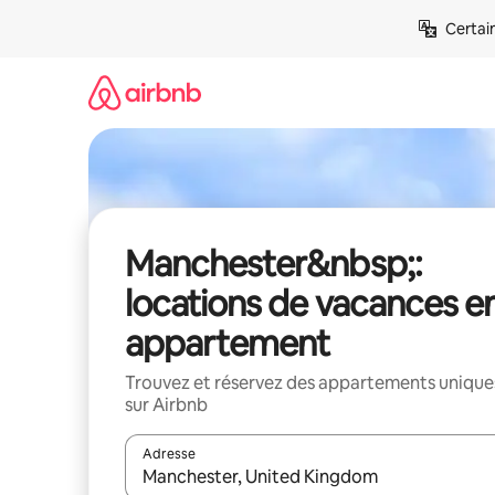
Aller
Certai
directement
au
contenu
Manchester&nbsp;:
locations de vacances e
appartement
Trouvez et réservez des appartements unique
sur Airbnb
Adresse
Lorsque les résultats s'affichent, utilisez les flèc