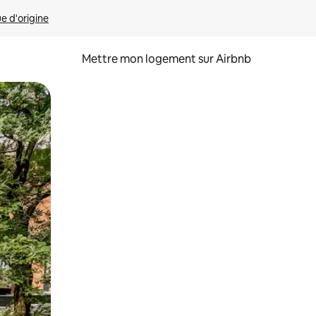
ue d'origine
Mettre mon logement sur Airbnb
sant glisser.