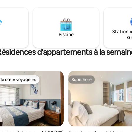
atuit, deux lits confortables,
être laissés sans surveillance da
xion Wi-Fi rapide et un espace
propriété. Au plaisir.
ques minutes des
s, cafés et lieux culturels de
eet, avec un accès facile à
er.
Stationn
Piscine
su
Résidences d'appartements à la semain
de cœur voyageurs
Superhôte
 cœur voyageurs les plus appréciés
Superhôte