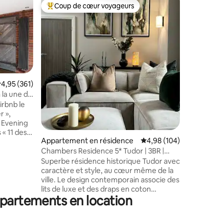
Appartem
Coup de cœur voyageurs
Coup de
lus appréciés
Coups de cœur voyageurs les plus appréciés
Coup de
Bel appa
centre-vi
Retraite
un balco
conforta
raffinée 
pas des q
Spinningf
du centr
valuation moyenne sur la base de 361 commentaires : 4,95 sur 5
4,95 (361)
situé à p
 la une de
diverses 
irbnb le
taires : 4,87 sur 5
accès fac
r »,
encore. R
 Evening
pour les 
supplémen
Appartement en résidence
Évaluation moyenne sur
4,98 (104)
 » mai
séjours, 
ires ou le
Chambers Residence 5* Tudor | 3BR |
d'informa
Penthouse
Superbe résidence historique Tudor avec
n
caractère et style, au cœur même de la
situé en
ville. Le design contemporain associe des
lits de luxe et des draps en coton
ilien
ppartements en location
égyptien à des éléments d'origine, tels
s
que les poutres apparentes, les plafonds
oivent pas
voûtés et les fenêtres d'époque