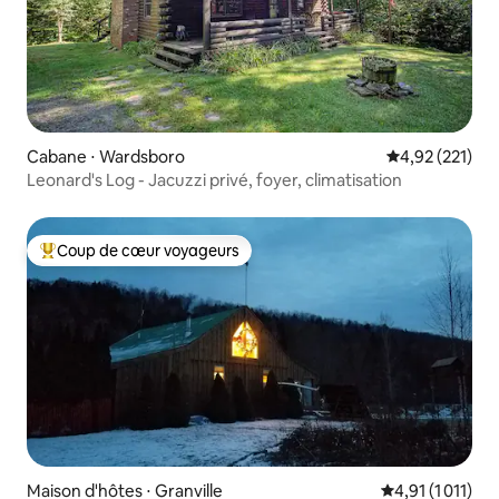
Cabane ⋅ Wardsboro
Évaluation moy
4,92 (221)
Leonard's Log - Jacuzzi privé, foyer, climatisation
Coup de cœur voyageurs
Coups de cœur voyageurs les plus appréciés
Maison d'hôtes ⋅ Granville
Évaluation moye
4,91 (1 011)