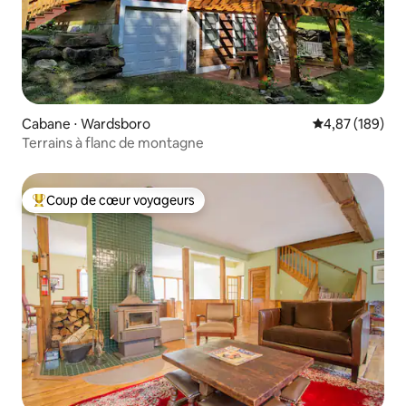
Cabane ⋅ Wardsboro
Évaluation moy
4,87 (189)
Terrains à flanc de montagne
Coup de cœur voyageurs
Coups de cœur voyageurs les plus appréciés