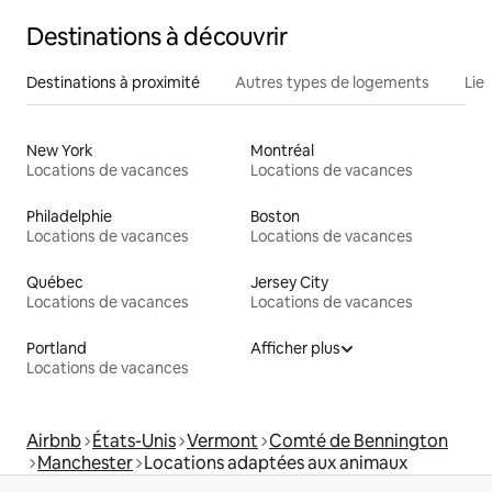
Destinations à découvrir
Destinations à proximité
Autres types de logements
Lie
New York
Montréal
Locations de vacances
Locations de vacances
Philadelphie
Boston
Locations de vacances
Locations de vacances
Québec
Jersey City
Locations de vacances
Locations de vacances
Portland
Afficher plus
Locations de vacances
Airbnb
États-Unis
Vermont
Comté de Bennington
Manchester
Locations adaptées aux animaux