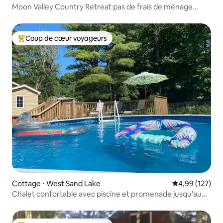
Moon Valley Country Retreat pas de frais de ménage
animaux de compagnie oui
Coup de cœur voyageurs
Coups de cœur voyageurs les plus appréciés
Cottage ⋅ West Sand Lake
Évaluation moy
4,99 (127)
Chalet confortable avec piscine et promenade jusqu'au
lac