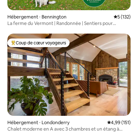
Hébergement ⋅ Bennington
Évaluation 
5 (132)
La ferme du Vermont | Randonnée | Sentiers pour
chiens | Village
Coup de cœur voyageurs
Coups de cœur voyageurs les plus appréciés
Hébergement ⋅ Londonderry
Évaluation moy
4,99 (151)
Chalet moderne en A avec 3 chambres et un étang à
Londonderry