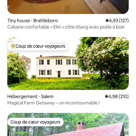
Tiny house ⋅ Brattleboro
Évaluation moy
4,93 (127)
Cabane confortable « Elm » côté étang avec poêle à bois
Coup de cœur voyageurs
Coups de cœur voyageurs les plus appréciés
Hébergement ⋅ Salem
Évaluation moy
4,98 (210)
Magical Farm Getaway – un incontournable !
Coup de cœur voyageurs
Coup de cœur voyageurs