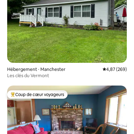
Hébergement ⋅ Manchester
Évaluation moy
4,87 (269)
Les clés du Vermont
Coup de cœur voyageurs
Coups de cœur voyageurs les plus appréciés