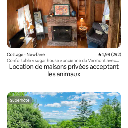
Cottage ⋅ Newfane
Évaluation moy
4,99 (292)
Confortable « sugar house » ancienne du Vermont avec
Location de maisons privées acceptant
cheminée
les animaux
Superhôte
Superhôte