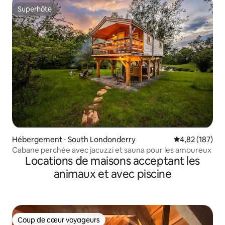
Superhôte
Superhôte
Hébergement ⋅ South Londonderry
Évaluation moy
4,82 (187)
Cabane perchée avec jacuzzi et sauna pour les amoureux
Locations de maisons acceptant les
animaux et avec piscine
Coup de cœur voyageurs
Coup de cœur voyageurs