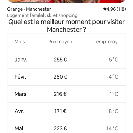
Grange ⋅ Manchester
Évaluation moy
4,96 (118)
Logement familial : ski et shopping
Quel est le meilleur moment pour visiter
Manchester ?
Mois
Prix moyen
Temp. moy.
Janv.
255 €
-5 °C
Févr.
260 €
-4 °C
Mars
216 €
1 °C
Avr.
171 €
8 °C
Mai
223 €
14 °C