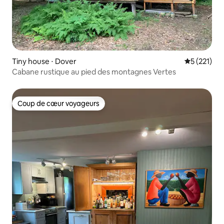
Tiny house ⋅ Dover
Évaluation 
5 (221)
Cabane rustique au pied des montagnes Vertes
Coup de cœur voyageurs
Coup de cœur voyageurs