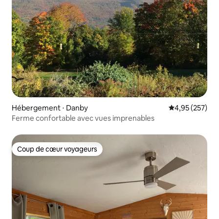
Hébergement ⋅ Danby
Évaluation moy
4,95 (257)
Ferme confortable avec vues imprenables
Coup de cœur voyageurs
Coup de cœur voyageurs