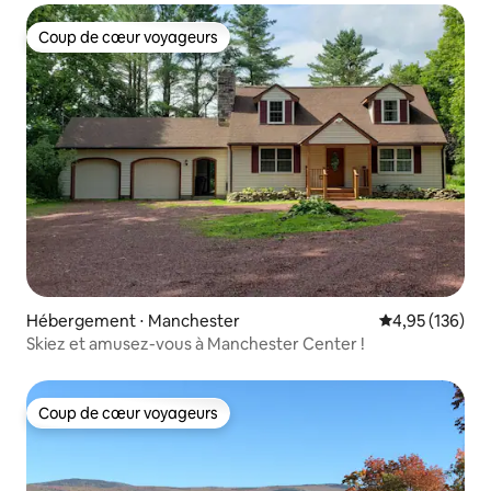
Coup de cœur voyageurs
Coup de cœur voyageurs
Hébergement ⋅ Manchester
Évaluation moy
4,95 (136)
Skiez et amusez-vous à Manchester Center !
Coup de cœur voyageurs
Coup de cœur voyageurs