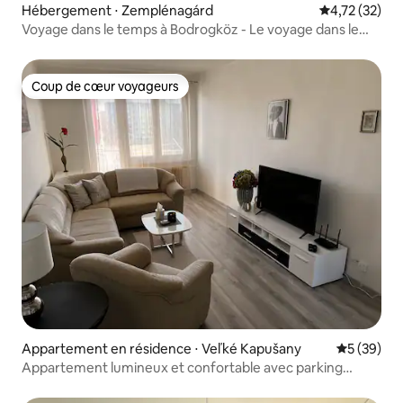
Hébergement ⋅ Zemplénagárd
Évaluation mo
4,72 (32)
Voyage dans le temps à Bodrogköz - Le voyage dans le
temps en Hongrie
Coup de cœur voyageurs
Coup de cœur voyageurs
Appartement en résidence ⋅ Veľké Kapušany
Évaluation
5 (39)
Appartement lumineux et confortable avec parking
gratuit