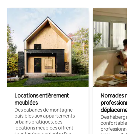
Locations entièrement
Nomades num
meublées
professionnel
déplacement
Des cabanes de montagne
paisibles aux appartements
Des hébergem
urbains pratiques, ces
confortables p
locations meublées offrent
professionnels
tous les équipements d'un