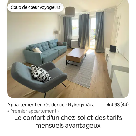
Coup de cœur voyageurs
Coup de cœur voyageurs
Appartement en résidence ⋅ Nyíregyháza
Évaluation mo
4,93 (44)
« Premier appartement »
Le confort d'un chez-soi et des tarifs
mensuels avantageux