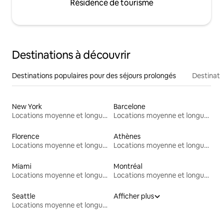
Résidence de tourisme
Destinations à découvrir
Destinations populaires pour des séjours prolongés
Destinati
New York
Barcelone
Locations moyenne et longue durée
Locations moyenne et longue durée
Florence
Athènes
Locations moyenne et longue durée
Locations moyenne et longue durée
Miami
Montréal
Locations moyenne et longue durée
Locations moyenne et longue durée
Seattle
Afficher plus
Locations moyenne et longue durée