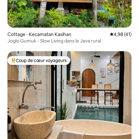
Cottage ⋅ Kecamatan Kasihan
Évaluation mo
4,98 (41)
Joglo Gumuk - Slow Living dans le Java rural
Coup de cœur voyageurs
Coups de cœur voyageurs les plus appréciés