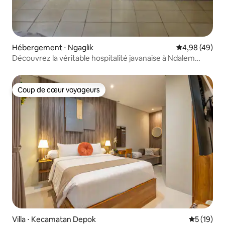
Hébergement ⋅ Ngaglik
Évaluation mo
4,98 (49)
Découvrez la véritable hospitalité javanaise à Ndalem
Kalur
Coup de cœur voyageurs
Coup de cœur voyageurs
Villa ⋅ Kecamatan Depok
Évaluation
5 (19)