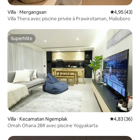
Villa ⋅ Mergangsan
Évaluation mo
4,95 (43)
Villa Thera avec piscine privée à Prawirotaman, Malioboro
Superhôte
Superhôte
Villa ⋅ Kecamatan Ngemplak
Évaluation mo
4,83 (36)
Omah Ohana 2BR avec piscine Yogyakarta