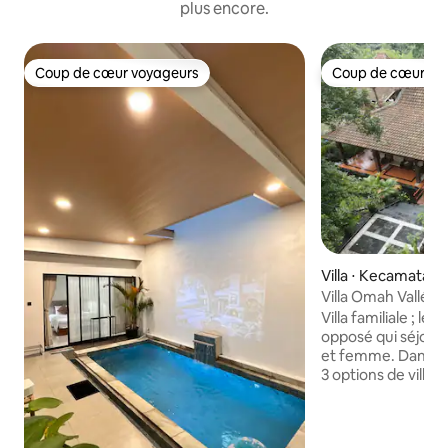
plus encore.
Coup de cœur voyageurs
Coup de cœur vo
Coup de cœur voyageurs
Coup de cœur vo
Villa ⋅ Kecamatan
Villa Omah Vallée
Joglo
Villa familiale ; le
opposé qui séjour
et femme. Dans notre région, il y a
3 options de villa 
type Joglo, Limasa
Omah Dhuwur. Situ
touristique de Pent