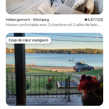
Hébergement ⋅ Winnipeg
Évaluation moy
4,87 (123)
Maison confortable avec 2 chambres et 2 salles de bain.
Près de Polo Park et de l'aéroport
Coup de cœur voyageurs
Coup de cœur voyageurs