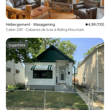
Hébergement ⋅ Wasagaming
Évaluation moy
4,99 (110)
Cabin 230 - Cabanes de luxe à Riding Mountain
Superhôte
Superhôte