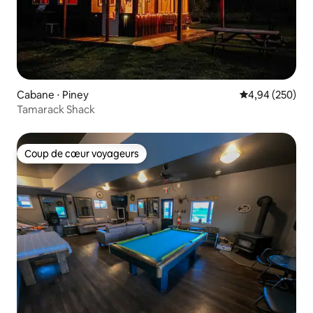
Cabane ⋅ Piney
Évaluation moy
4,94 (250)
Tamarack Shack
Coup de cœur voyageurs
Coup de cœur voyageurs