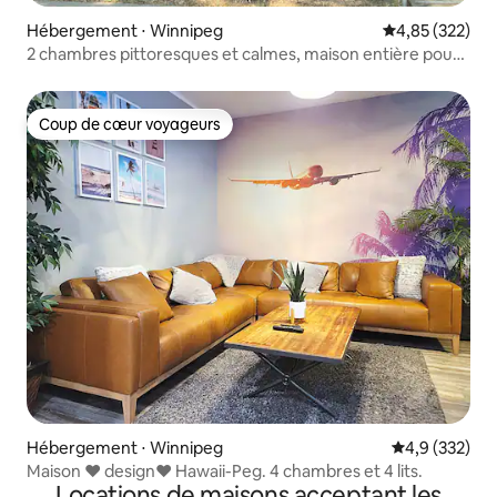
Hébergement ⋅ Winnipeg
Évaluation moy
4,85 (322)
2 chambres pittoresques et calmes, maison entière pour
vous.
Coup de cœur voyageurs
Coup de cœur voyageurs
Hébergement ⋅ Winnipeg
Évaluation mo
4,9 (332)
Maison ❤️ design❤️ Hawaii-Peg. 4 chambres et 4 lits.
Locations de maisons acceptant les