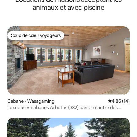
animaux et avec piscine
Coup de cœur voyageurs
Coup de cœur voyageurs
Cabane ⋅ Wasagaming
Évaluation mo
4,86 (14)
Luxueuses cabanes Arbutus (332) dans le cantre des
Montagnes Rocheuses!