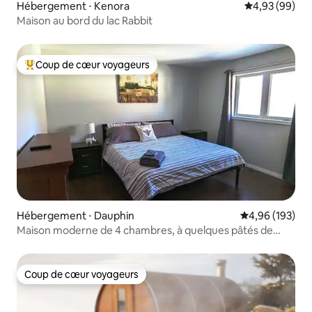
Hébergement ⋅ Kenora
Évaluation mo
4,93 (99)
Maison au bord du lac Rabbit
Coup de cœur voyageurs
Coups de cœur voyageurs les plus appréciés
Hébergement ⋅ Dauphin
Évaluation moy
4,96 (193)
Maison moderne de 4 chambres, à quelques pâtés de
maisons du centre-ville
Coup de cœur voyageurs
Coup de cœur voyageurs