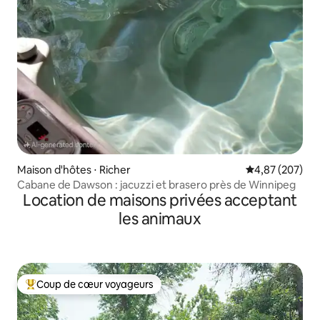
Maison d'hôtes ⋅ Richer
Évaluation moy
4,87 (207)
Cabane de Dawson : jacuzzi et brasero près de Winnipeg
Location de maisons privées acceptant
les animaux
Coup de cœur voyageurs
Coups de cœur voyageurs les plus appréciés