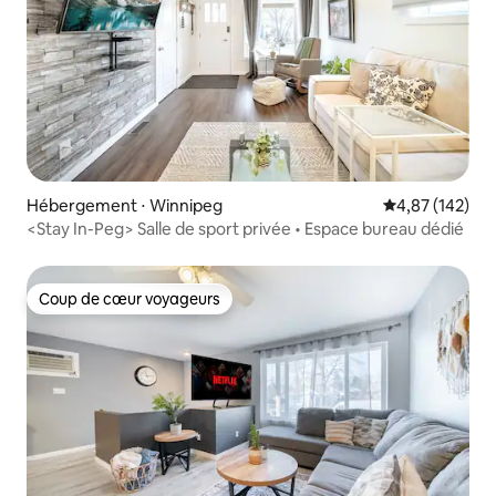
Hébergement ⋅ Winnipeg
Évaluation moy
4,87 (142)
<Stay In-Peg> Salle de sport privée • Espace bureau dédié
Coup de cœur voyageurs
Coup de cœur voyageurs