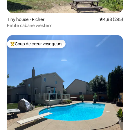
Tiny house ⋅ Richer
Évaluation moy
4,88 (295)
Petite cabane western
Coup de cœur voyageurs
Coups de cœur voyageurs les plus appréciés