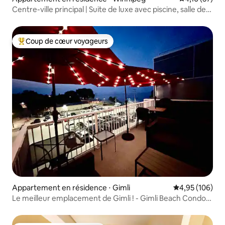
Centre-ville principal | Suite de luxe avec piscine, salle de
sport et balcon
Coup de cœur voyageurs
Coups de cœur voyageurs les plus appréciés
Appartement en résidence ⋅ Gimli
Évaluation moy
4,95 (106)
Le meilleur emplacement de Gimli ! - Gimli Beach Condos
(#1)