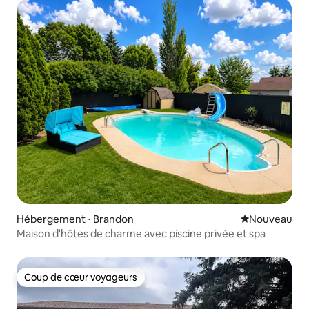
Hébergement ⋅ Brandon
Nouvel hébe
Nouveau
Maison d'hôtes de charme avec piscine privée et spa
Coup de cœur voyageurs
Coup de cœur voyageurs