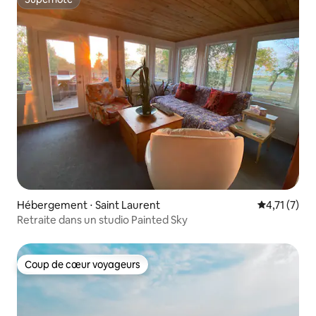
Superhôte
Hébergement ⋅ Saint Laurent
Évaluation 
4,71 (7)
Retraite dans un studio Painted Sky
Coup de cœur voyageurs
Coup de cœur voyageurs