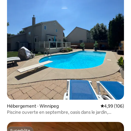
Hébergement ⋅ Winnipeg
Évaluation moy
4,99 (106)
Piscine ouverte en septembre, oasis dans le jardin,
garage/allée
Superhôte