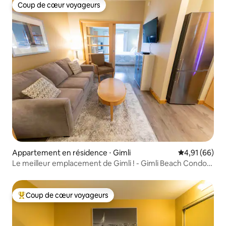
Coup de cœur voyageurs
Coup de cœur voyageurs
Appartement en résidence ⋅ Gimli
Évaluation mo
4,91 (66)
Le meilleur emplacement de Gimli ! - Gimli Beach Condos
(#2)
Coup de cœur voyageurs
Coups de cœur voyageurs les plus appréciés