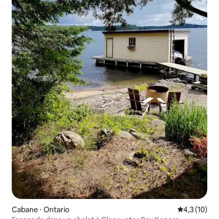
Cabane ⋅ Ontario
Évaluation m
4,3 (10)