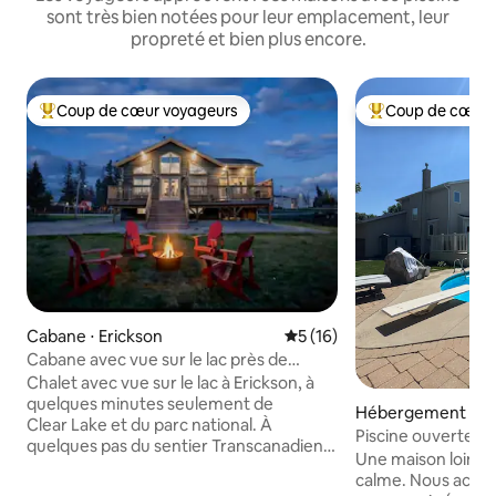
sont très bien notées pour leur emplacement, leur
propreté et bien plus encore.
Coup de cœur voyageurs
Coup de cœur 
Coups de cœur voyageurs les plus appréciés
Coups de cœur vo
Cabane ⋅ Erickson
Évaluation moyenne sur la b
5 (16)
Cabane avec vue sur le lac près de
Clear Lake | Jacuzzi et bassin d'eau
Chalet avec vue sur le lac à Erickson, à
froide
quelques minutes seulement de
Hébergement ⋅ W
Clear Lake et du parc national. À
Piscine ouverte e
quelques pas du sentier Transcanadien,
dans le jardin, gar
Une maison loin de
à seulement 10 min du spa
calme. Nous accep
Klar So Nordic. Cette charmante maison