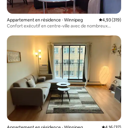
Appartement en résidence ⋅ Winnipeg
Évaluation moy
4,93 (319)
Confort exécutif en centre-ville avec de nombreux
équipements
Appartement en résidence ⋅ Winnipeg
Évaluation mo
4,16 (37)