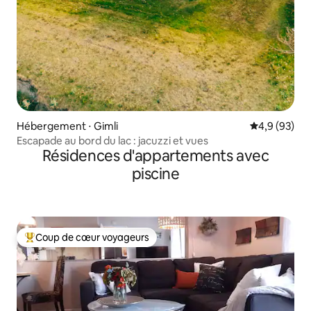
Hébergement ⋅ Gimli
Évaluation m
4,9 (93)
Escapade au bord du lac : jacuzzi et vues
Résidences d'appartements avec
piscine
Coup de cœur voyageurs
Coups de cœur voyageurs les plus appréciés