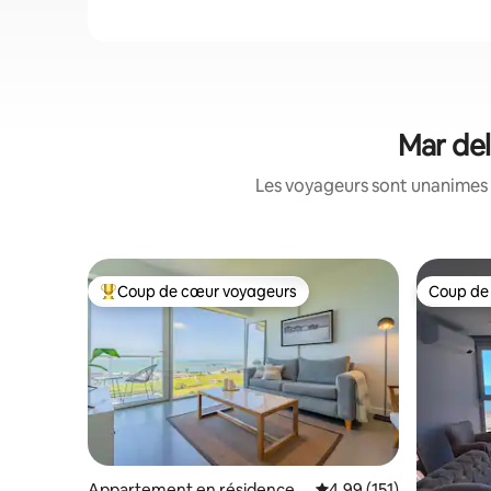
Mar del
Les voyageurs sont unanimes 
Coup de cœur voyageurs
Coup de
Coups de cœur voyageurs les plus appréciés
Coup de
Appartement en résidence ⋅
Évaluation moyenne sur
4,99 (151)