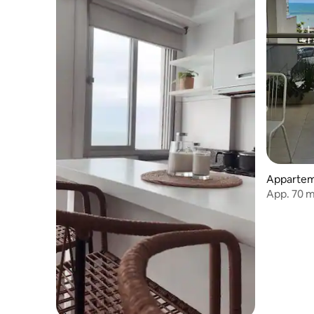
Apparteme
App. 70 m²
avec gar