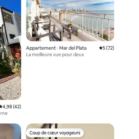
ntaires : 4,89 sur 5
Appartement ⋅ Mar del Plata
Évaluation moyenne
5 (72)
La meilleure vue pour deux
Évaluation moyenne sur la base de 42 commentaires : 4,98 sur 5
4,98 (42)
erne
Coup de cœur voyageurs
lus appréciés
Coup de cœur voyageurs