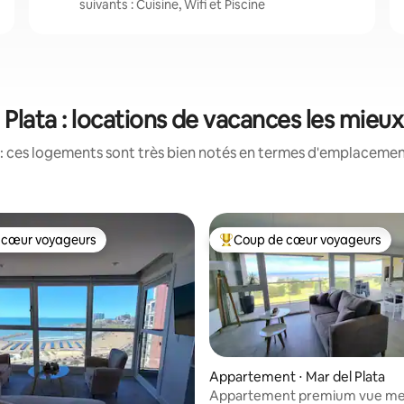
suivants : Cuisine, Wifi et Piscine
 Plata : locations de vacances les mieu
: ces logements sont très bien notés en termes d'emplacement
 cœur voyageurs
Coup de cœur voyageurs
 cœur voyageurs
Coups de cœur voyageurs les p
Appartement ⋅ Mar del Plata
Appartement premium vue mer
 la base de 151 commentaires : 4,99 sur 5