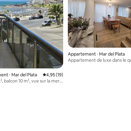
Appartement ⋅ Mar del Plata
Appartement de luxe dans le qu
Güemes
nt ⋅ Mar del Plata
Évaluation moyenne sur la base de 19 comme
4,95 (19)
, balcon 10 m², vue sur la mer,
age