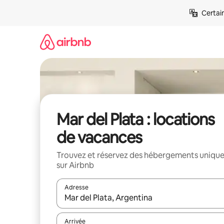
Aller
Certai
directement
au
contenu
Mar del Plata : locations
de vacances
Trouvez et réservez des hébergements uniqu
sur Airbnb
Adresse
Lorsque les résultats s'affichent, utilisez les flèc
Arrivée