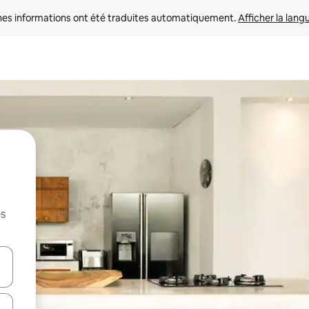
nes informations ont été traduites automatiquement. 
Afficher la lang
es
hes vers le haut et vers le bas pour les parcourir ou en appuyant et en fai