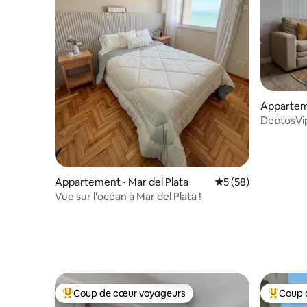
Apparteme
DeptosVip
Suarez
Appartement ⋅ Mar del Plata
Évaluation moyenne 
5 (58)
Vue sur l'océan à Mar del Plata !
Coup de cœur voyageurs
Coup 
Coups de cœur voyageurs les plus appréciés
Coups de