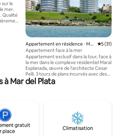
Grande. ⛵️ A quelques pâtés de maisons
sur le
du club n
de mer.
conventions. Pour le m
. Qualité
n'accepto
tièrement
les fêtes
m2 avec
taires : 4,86 sur 5
autorisée
e par le
 le salon
t gratuit
Appartement en résidence ⋅ Mar
Évaluation moyenne
5 (31)
sulter le
del Plata
Appartement face à la mer
ée de
Appartement exclusif dans la tour, face à
 les
la mer dans le complexe résidentiel Maral
 les
Explanada, œuvre de l'architecte Cesar
les
Pelli. 3 tours de plans incurvés avec des
 à Mar del Plata
balcons en porte-à-faux, situées dans un
bloc entier, dans une atmosphère
moderne et minimaliste. Endroit unique.
sur l'avenue Peralta Ramos, Playa Chica,
quartier emblématique de la ville.
Appartement de 83 mètres carrés, avec
chambre en suite avec salle de bain
complète avec hydromassage, toilettes,
ement gratuit
cuisine intégrée avec bar, garage fixe et
Climatisation
r place
équipements