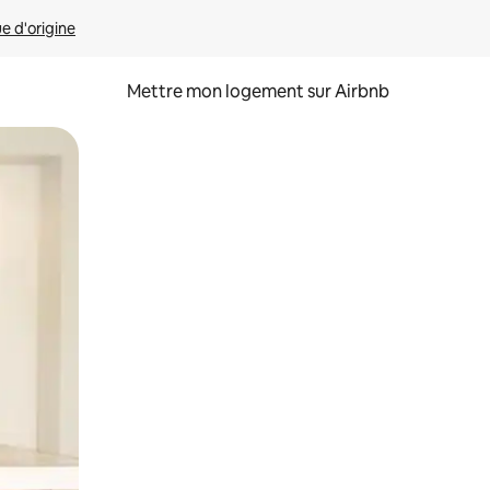
ue d'origine
Mettre mon logement sur Airbnb
sant glisser.