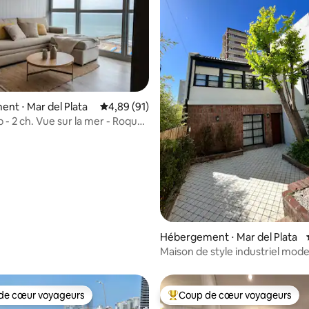
nt ⋅ Mar del Plata
Évaluation moyenne sur la base de 91 comme
4,89 (91)
 - 2 ch. Vue sur la mer - Roque
sur la base de 58 commentaires : 5 sur 5
Hébergement ⋅ Mar del Plata
Maison de style industriel mod
de cœur voyageurs
Coup de cœur voyageurs
 cœur voyageurs les plus appréciés
Coups de cœur voyageurs les p