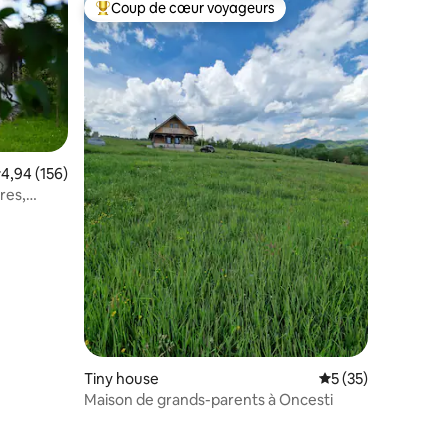
Coup de cœur voyageurs
lus appréciés
Coups de cœur voyageurs les plus appréciés
valuation moyenne sur la base de 156 commentaires : 4,94 sur 5
4,94 (156)
taires : 4,96 sur 5
res,
Tiny house
Évaluation moyenne
5 (35)
Maison de grands-parents à Oncesti