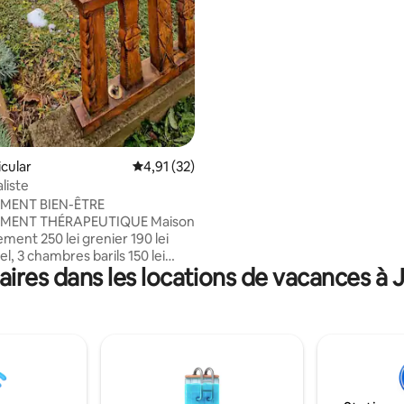
faire un barbecue.
icular
Évaluation moyenne sur la base de 32 comme
4,91 (32)
liste
MENT BIEN-ÊTRE
NT THÉRAPEUTIQUE Maison
ment 250 lei grenier 190 lei
el, 3 chambres barils 150 lei
ires dans les locations de vacances à
ersonnes chacun), prix
ifs. Détente 250 lei/jour pour :
 (6 personnes) , sauna et
aline, ce qui fait un endroit
el unique et authentique ! Situé
 30 min du monastère de
Mocănița et Borșa (télécabine à
). Beaux endroits à visiter dans