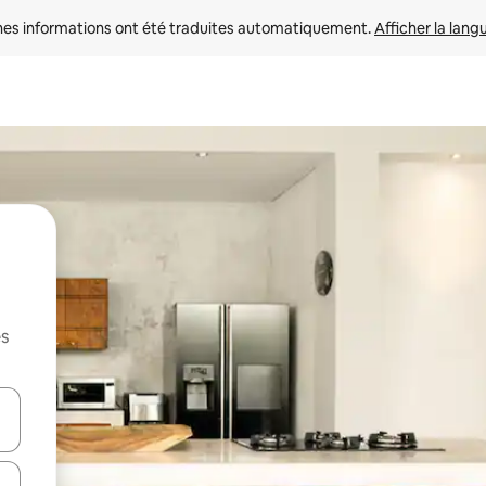
nes informations ont été traduites automatiquement. 
Afficher la lang
es
hes vers le haut et vers le bas pour les parcourir ou en appuyant et en fai