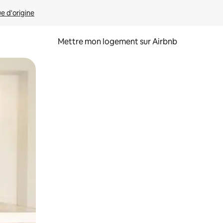
ue d'origine
Mettre mon logement sur Airbnb
sant glisser.