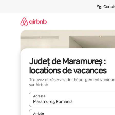
Aller
Certai
directement
au
contenu
Județ de Maramureș :
locations de vacances
Trouvez et réservez des hébergements uniqu
sur Airbnb
Adresse
Lorsque les résultats s'affichent, utilisez les flèc
Arrivée