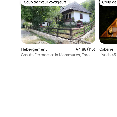
Coup de cœur voyageurs
Coup de
Coup de cœur voyageurs
Coup de
Hébergement
Évaluation moyenne sur
4,88 (115)
Cabane
Casuta Fermecata in Maramures, Tara
Livada 45 
Lapusului