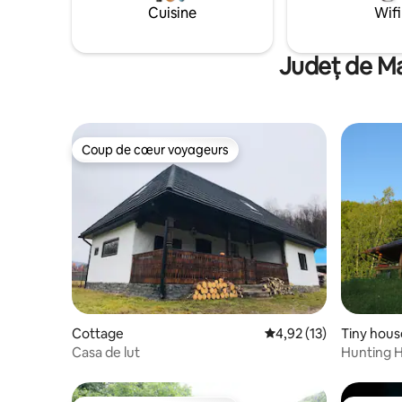
la région
Cuisine
Wifi
cimetière
Sighetu Ma
Județ de Ma
Coup de cœur voyageurs
Coup de cœur voyageurs
Cottage
Évaluation moyenne su
4,92 (13)
Tiny hous
Casa de lut
Hunting 