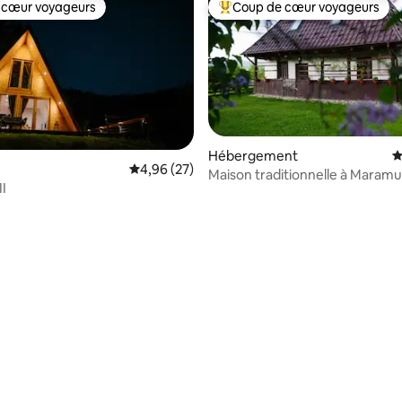
 cœur voyageurs
Coup de cœur voyageurs
 cœur voyageurs
Coups de cœur voyageurs les p
Hébergement
É
 la base de 115 commentaires : 4,88 sur 5
Évaluation moyenne sur la base de 27 commen
4,96 (27)
Maison traditionnelle à Maramu
II
Transylvanie