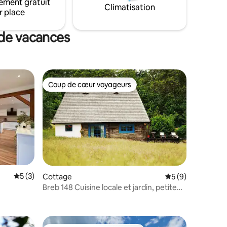
ement gratuit
Climatisation
r place
 de vacances
Coup de cœur voyageurs
Coup de cœur voyageurs
Évaluation moyenne sur la base de 3 commentaires : 5 sur 5
5 (3)
Cottage
Évaluation moyenn
5 (9)
Breb 148 Cuisine locale et jardin, petite
mmentaires : 5 sur 5
maison d'hôtes