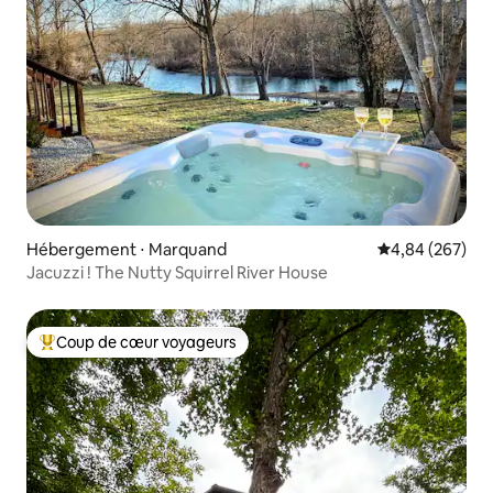
Hébergement ⋅ Marquand
Évaluation moy
4,84 (267)
Jacuzzi ! The Nutty Squirrel River House
Coup de cœur voyageurs
Coups de cœur voyageurs les plus appréciés