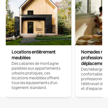
Locations entièrement
Nomades num
meublées
professionnel
déplacement
Des cabanes de montagne
paisibles aux appartements
Des hébergem
urbains pratiques, ces
confortables p
locations meublées offrent
professionnels
tous les équipements d'un
télétravail dis
logement standard.
et d'espaces de