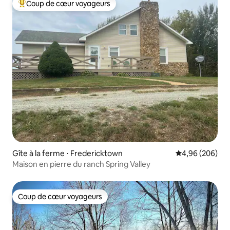
Coup de cœur voyageurs
Coups de cœur voyageurs les plus appréciés
Gîte à la ferme ⋅ Fredericktown
Évaluation moy
4,96 (206)
Maison en pierre du ranch Spring Valley
Coup de cœur voyageurs
Coup de cœur voyageurs