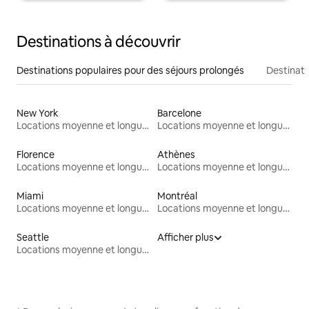
Destinations à découvrir
Destinations populaires pour des séjours prolongés
Destinati
New York
Barcelone
Locations moyenne et longue durée
Locations moyenne et longue durée
Florence
Athènes
Locations moyenne et longue durée
Locations moyenne et longue durée
Miami
Montréal
Locations moyenne et longue durée
Locations moyenne et longue durée
Seattle
Afficher plus
Locations moyenne et longue durée