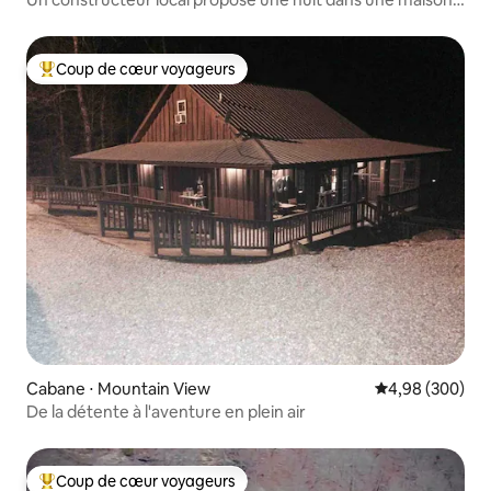
modèle
Coup de cœur voyageurs
Coups de cœur voyageurs les plus appréciés
Cabane ⋅ Mountain View
Évaluation moy
4,98 (300)
De la détente à l'aventure en plein air
Coup de cœur voyageurs
Coups de cœur voyageurs les plus appréciés