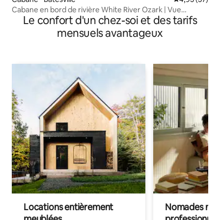
Cabane en bord de rivière White River Ozark | Vue
Le confort d'un chez-soi et des tarifs
imprenable
mensuels avantageux
Locations entièrement
Nomades num
meublées
professionnel