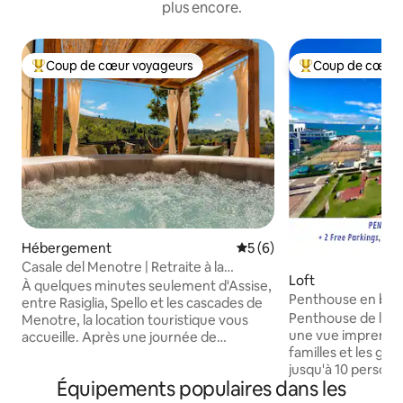
plus encore.
Coup de cœur voyageurs
Coup de cœur 
Coups de cœur voyageurs les plus appréciés
Coups de cœur vo
Hébergement
Évaluation moyenne sur la 
5 (6)
Casale del Menotre | Retraite à la
Loft
campagne en Ombrie
À quelques minutes seulement d'Assise,
Penthouse en bor
entre Rasiglia, Spello et les cascades de
pour les familles
Penthouse de luxe
Menotre, la location touristique vous
une vue imprenabl
accueille. Après une journée de
familles et les gra
découverte de l'Ombrie, détendez-vous
jusqu'à 10 personnes. TOUT INCL
simplement dans le jacuzzi, le hamac, les
Équipements populaires dans les
Plage privée devant la
chaises longues et l'espace barbecue, en