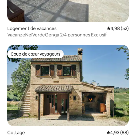
Logement de vacances
Évaluation mo
4,98 (52)
VacanzeNelVerdeGenga 2/4 personnes Exclusif
Coup de cœur voyageurs
Coup de cœur voyageurs
Cottage
Évaluation mo
4,93 (88)