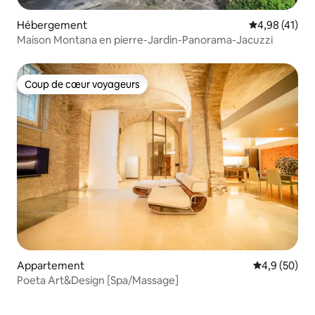
Hébergement
Évaluation mo
4,98 (41)
Maison Montana en pierre-Jardin-Panorama-Jacuzzi
Coup de cœur voyageurs
Coup de cœur voyageurs
Appartement
Évaluation m
4,9 (50)
Poeta Art&Design [Spa/Massage]