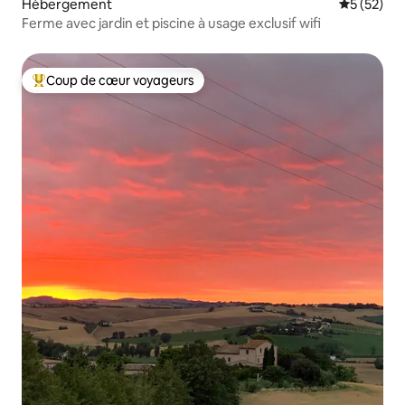
Hébergement
Évaluation
5 (52)
Ferme avec jardin et piscine à usage exclusif wifi
Coup de cœur voyageurs
Coups de cœur voyageurs les plus appréciés