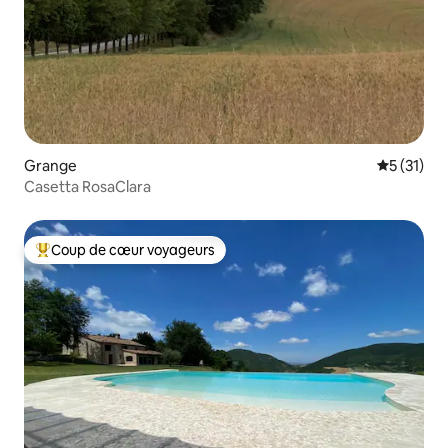
Grange
Évaluation
5 (31)
Casetta RosaClara
Coup de cœur voyageurs
Coups de cœur voyageurs les plus appréciés