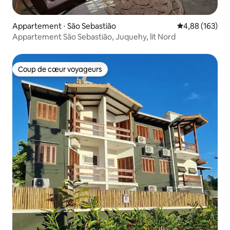
Appartement ⋅ São Sebastião
Évaluation moy
4,88 (163)
Appartement São Sebastião, Juquehy, lit Nord
Coup de cœur voyageurs
Coup de cœur voyageurs