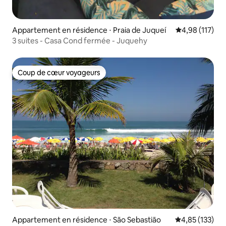
Appartement en résidence ⋅ Praia de Juqueí
Évaluation moy
4,98 (117)
3 suites - Casa Cond fermée - Juquehy
Coup de cœur voyageurs
Coup de cœur voyageurs
Appartement en résidence ⋅ São Sebastião
Évaluation moy
4,85 (133)