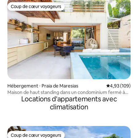
Coup de cœur voyageurs
Coup de cœur voyageurs
Hébergement ⋅ Praia de Maresias
Évaluation moy
4,93 (109)
Maison de haut standing dans un condominium fermé à
Locations d'appartements avec
Maresias
climatisation
Coup de cœur voyageurs
Coup de cœur voyageurs