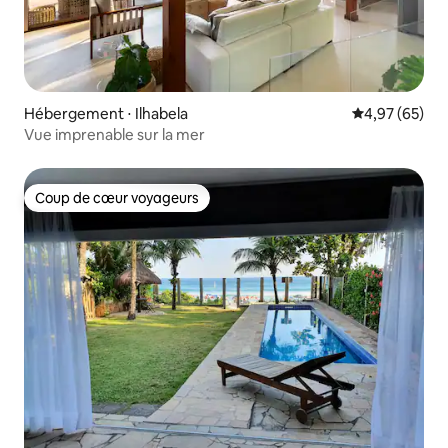
Hébergement ⋅ Ilhabela
Évaluation mo
4,97 (65)
Vue imprenable sur la mer
Coup de cœur voyageurs
Coup de cœur voyageurs