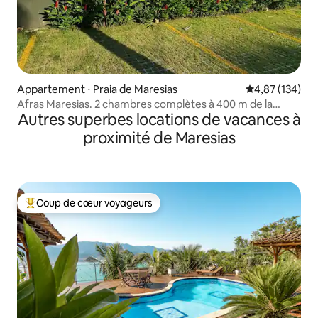
Appartement ⋅ Praia de Maresias
Évaluation moy
4,87 (134)
Afras Maresias. 2 chambres complètes à 400 m de la
Autres superbes locations de vacances à
plage !
proximité de Maresias
Coup de cœur voyageurs
Coups de cœur voyageurs les plus appréciés