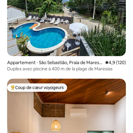
Appartement ⋅ São Sebastião, Praia de Maresia
Évaluation mo
4,9 (120)
s
Duplex avec piscine à 400 m de la plage de Maresias
Coup de cœur voyageurs
Coups de cœur voyageurs les plus appréciés