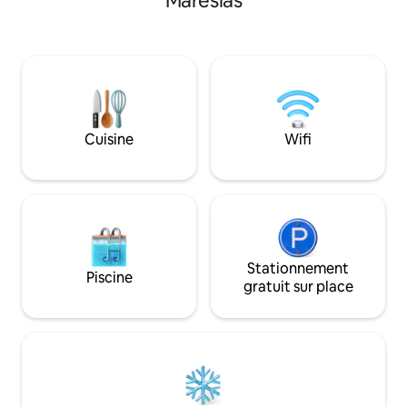
Maresias
réservation, 1 par 
cuisinière, d'ustensiles de cuisine et d'un
total de 4 - petite
filtre à eau. Le linge de lit et de bain est
Situé en plein cœur
proposé. Piscine extérieure à
sur une montagne
température ambiante. (Pages non
résidents et aux v
autorisées) 1 place de voiture disponible
souhaitent être en
pour l'appartement. Nous parlons
nature. Proche de l
l'anglais et l'espagnol.
10 minutes à pied.
Cuisine
Wifi
Stationnement
Piscine
gratuit sur place