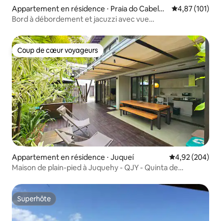
Appartement en résidence ⋅ Praia do Cabelo
Évaluation moy
4,87 (101)
Grande
Bord à débordement et jacuzzi avec vue
cinématographique
Coup de cœur voyageurs
Coup de cœur voyageurs
Appartement en résidence ⋅ Juqueí
Évaluation moy
4,92 (204)
Maison de plain-pied à Juquehy - QJY - Quinta de
Juquehy
Superhôte
Superhôte