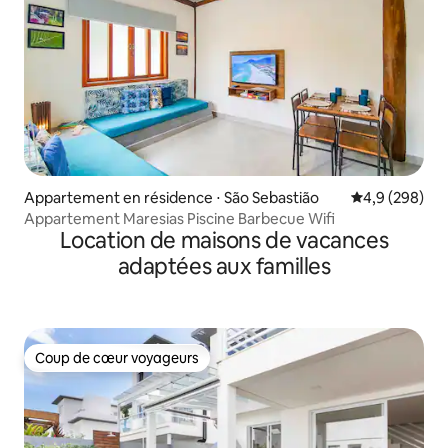
Appartement en résidence ⋅ São Sebastião
Évaluation mo
4,9 (298)
Appartement Maresias Piscine Barbecue Wifi
Location de maisons de vacances
adaptées aux familles
Coup de cœur voyageurs
Coup de cœur voyageurs