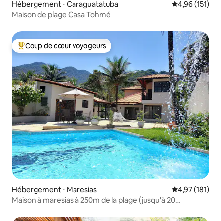
Hébergement ⋅ Caraguatatuba
Évaluation moy
4,96 (151)
Maison de plage Casa Tohmé
Coup de cœur voyageurs
Coups de cœur voyageurs les plus appréciés
Hébergement ⋅ Maresias
Évaluation moy
4,97 (181)
Maison à maresias à 250m de la plage (jusqu'à 20
personnes)