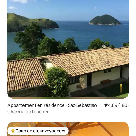
Appartement en résidence ⋅ São Sebastião
Évaluation moy
4,89 (180)
Charme du toucher
Coup de cœur voyageurs
Coups de cœur voyageurs les plus appréciés