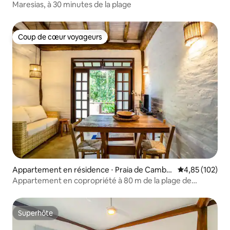
Maresias, à 30 minutes de la plage
Coup de cœur voyageurs
Coup de cœur voyageurs
Appartement en résidence ⋅ Praia de Cambu
Évaluation moy
4,85 (102)
rí
Appartement en copropriété à 80 m de la plage de
Cambury
Superhôte
Superhôte