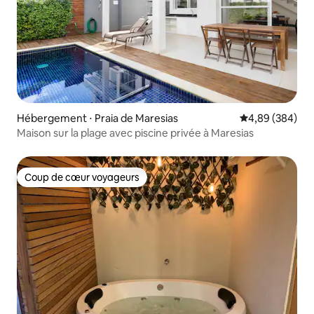
Hébergement ⋅ Praia de Maresias
Évaluation moy
4,89 (384)
Maison sur la plage avec piscine privée à Maresias
Coup de cœur voyageurs
Coup de cœur voyageurs