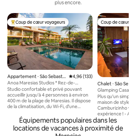
plus encore.
Coup de cœur voyageurs
Coup de cœur vo
Coups de cœur voyageurs les plus appréciés
Coup de cœur vo
Appartement ⋅ São Sebastiã
Évaluation moyenne sur la base 
4,96 (133)
o
Anoa Maresias Studios * Rez-de-
Chalet ⋅ São Sebas
chaussée * À 400 m de la plage
Studio confortable et privé pouvant
Glamping Casa d'
accueillir jusqu'à 4 personnes à environ
(Maison dans les a
Plus qu'un simple
400 m de la plage de Maresias. Il dispose
maison de style ch
de la climatisation, du Wi-Fi, d'une
Camburizinho vous 
télévision intelligente avec Netflix et
expérience ! - Aucun frais
Youtube et d'autres applications, d'un
Équipements populaires dans les
supplémentaire ! - Linge de lit et de bain
balcon avec réseau, d'un parking, d'une
inclus ! - Nous acceptons les animaux de
locations de vacances à proximité de
cuisine privée équipée avec micro-
compagnie tant qu'i
ondes, d'un réfrigérateur, d'une