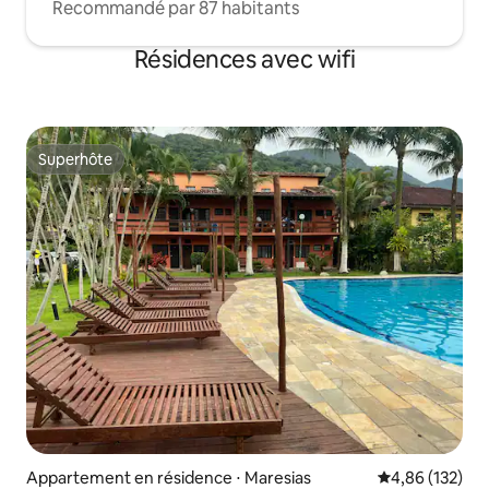
Recommandé par 87 habitants
Résidences avec wifi
Superhôte
Superhôte
Appartement en résidence ⋅ Maresias
Évaluation moy
4,86 (132)