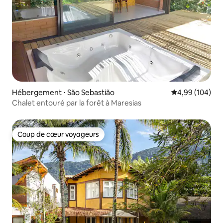
Hébergement ⋅ São Sebastião
Évaluation moy
4,99 (104)
Chalet entouré par la forêt à Maresias
Coup de cœur voyageurs
Coup de cœur voyageurs