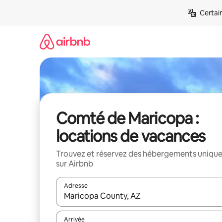
Aller
Certai
directement
au
contenu
Comté de Maricopa :
locations de vacances
Trouvez et réservez des hébergements uniqu
sur Airbnb
Adresse
Lorsque les résultats s'affichent, utilisez les flèc
Arrivée