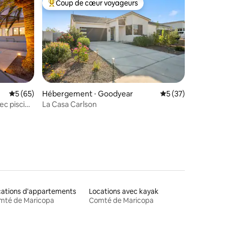
Coup de cœur voyageurs
lus appréciés
Coups de cœur voyageurs les plus appréciés
ntaires : 4,97 sur 5
Évaluation moyenne sur la base de 65 commentaires : 5 sur 5
5 (65)
Hébergement ⋅ Goodyear
Évaluation moyenne
5 (37)
ec piscine
La Casa Carlson
cations d'appartements
Locations avec kayak
mté de Maricopa
Comté de Maricopa