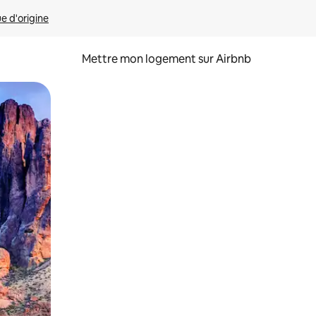
ue d'origine
Mettre mon logement sur Airbnb
sant glisser.