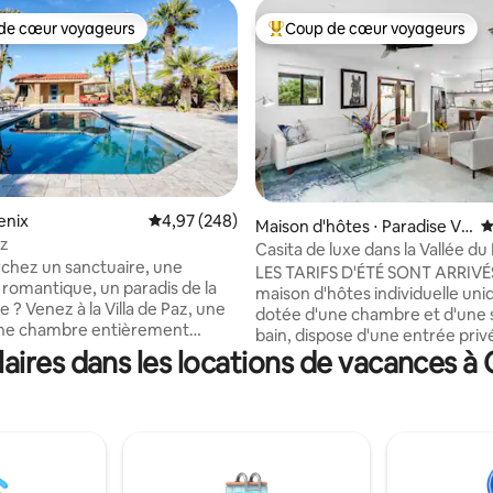
de cœur voyageurs
Coup de cœur voyageurs
 cœur voyageurs les plus appréciés
Coups de cœur voyageurs les p
 la base de 173 commentaires : 4,88 sur 5
oenix
Évaluation moyenne sur la base de 248 commen
4,97 (248)
Maison d'hôtes ⋅ Paradise Val
É
az
ley
Casita de luxe dans la Vallée du
chez un sanctuaire, une
oasis privée
LES TARIFS D'ÉTÉ SONT ARRIVÉS Cet
romantique, un paradis de la
maison d'hôtes individuelle uni
de Paz, une
dotée d'une chambre et d'une s
une chambre entièrement
bain, dispose d'une entrée priv
située sur plus de 2 acres au
ires dans les locations de vacances 
portail électrique sécurisé pour
e de Phoenix. La Villa de
confort et votre tranquillité d'e
ituée à distance de marche de la
Située à Paradise Valley, Casita 
de montagne de Phoenix,
dispose d'équipements luxueux
ur ses sentiers de randonnée
grand espace extérieur pour pr
aux. Ou, vous pouvez vous
pleinement de l'environnemen
u bord de la piscine pendant la
désertique. Détendez-vous et reposez-