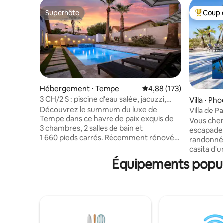
Superhôte
Coup 
Superhôte
Coups de
Hébergement ⋅ Tempe
Évaluation moyenne sur
4,88 (173)
3 CH/2 S : piscine d'eau salée, jacuzzi,
Villa ⋅ Ph
billard
Découvrez le summum du luxe de
Villa de P
Tempe dans ce havre de paix exquis de
Vous cher
3 chambres, 2 salles de bain et
escapade 
1 660 pieds carrés. Récemment rénové, il
randonnée ? Venez à la Villa 
dispose d'intérieurs chics avec une table
casita d'
de billard, des téléviseurs intelligents de
meublée, 
Équipements popula
58 pouces et une cuisine moderne avec
cœur du centr
des appareils en acier inoxydable. À
Paz est s
l'extérieur, profitez de la piscine d'eau
réserve 
salée autonettoyante, du jacuzzi et
connue po
d'une télévision connectée orientable
phénomén
sur le patio. Avec son emplacement
allonger a
pratique, à seulement 10 minutes en