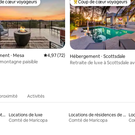
de cœur voyageurs
Coup de cœur voyageurs
 cœur voyageurs les plus appréciés
Coups de cœur voyageurs les p
ent ⋅ Mesa
Évaluation moyenne sur la base de 72 comme
4,97 (72)
 la base de 44 commentaires : 4,98 sur 5
Hébergement ⋅ Scottsdale
 montagne paisible
Retraite de luxe à Scottsdale av
chauffée et jacuzzi
proximité
Activités
Locations de maisons d'hôtes
Locations de luxe
Locations de résidences de tourisme
Lo
Comté de Maricopa
Comté de Maricopa
Co