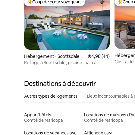
Coup de cœur voyageurs
Coup 
Coups de cœur voyageurs les plus appréciés
Coups de
Hébergem
Hébergement ⋅ Scottsdale
Évaluation moyenne sur
4,98 (44)
Casita de
Refuge à Scottsdale, piscine, bain à
remous, films en plein air !
Destinations à découvrir
Autres types de logements
Lieux incontournables à 
Appart'hôtels
Comté de Maricopa
Comté de Maricopa
Locations de vacances avec piscine
Afficher plus