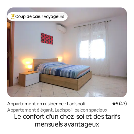
Coup de cœur voyageurs
Coups de cœur voyageurs les plus appréciés
Appartement en résidence ⋅ Ladispoli
Évaluation
5 (47)
Appartement élégant, Ladispoli, balcon spacieux
Le confort d'un chez-soi et des tarifs
mensuels avantageux