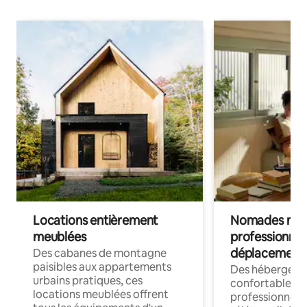
Locations entièrement
Nomades num
meublées
professionnel
déplacement
Des cabanes de montagne
paisibles aux appartements
Des hébergem
urbains pratiques, ces
confortables p
locations meublées offrent
professionnels