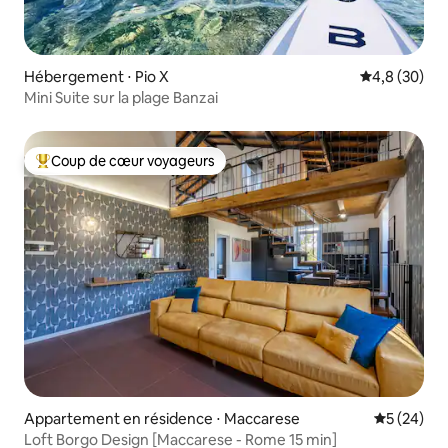
Hébergement ⋅ Pio X
Évaluation m
4,8 (30)
Mini Suite sur la plage Banzai
Coup de cœur voyageurs
Coups de cœur voyageurs les plus appréciés
Appartement en résidence ⋅ Maccarese
Évaluation
5 (24)
Loft Borgo Design [Maccarese - Rome 15 min]