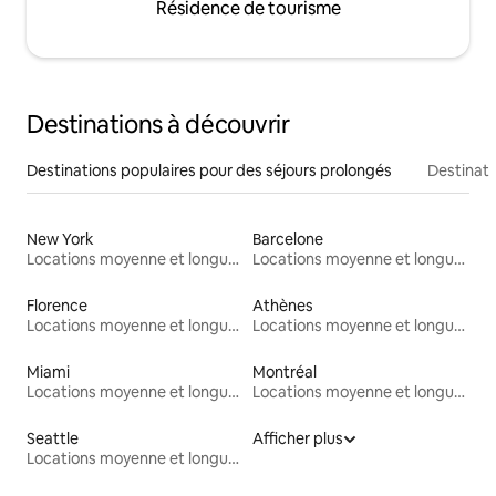
Résidence de tourisme
Destinations à découvrir
Destinations populaires pour des séjours prolongés
Destinati
New York
Barcelone
Locations moyenne et longue durée
Locations moyenne et longue durée
Florence
Athènes
Locations moyenne et longue durée
Locations moyenne et longue durée
Miami
Montréal
Locations moyenne et longue durée
Locations moyenne et longue durée
Seattle
Afficher plus
Locations moyenne et longue durée