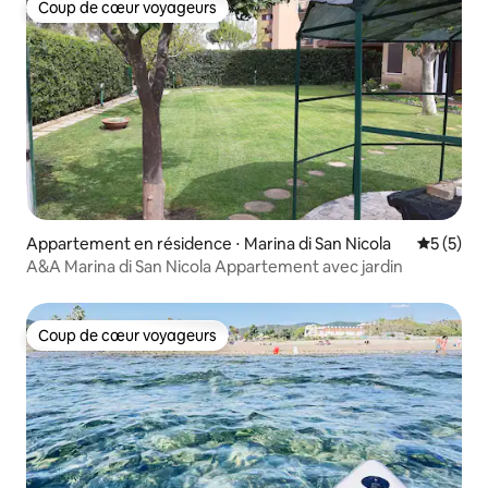
Coup de cœur voyageurs
Coup de cœur voyageurs
Appartement en résidence ⋅ Marina di San Nicola
Évaluatio
5 (5)
A&A Marina di San Nicola Appartement avec jardin
Coup de cœur voyageurs
Coup de cœur voyageurs