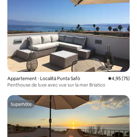
Appartement ⋅ Località Punta Safò
Évaluation mo
4,95 (75)
Penthouse de luxe avec vue sur la mer Briatico
Superhôte
Superhôte