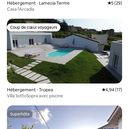
Hébergement ⋅ Lamezia Terme
Évaluation
5 (29)
Casa l'Arcadia
Coup de cœur voyageurs
Coup de cœur voyageurs
Hébergement ⋅ Tropea
Évaluation mo
4,94 (17)
Villa SottoSopra avec piscine
Superhôte
Superhôte