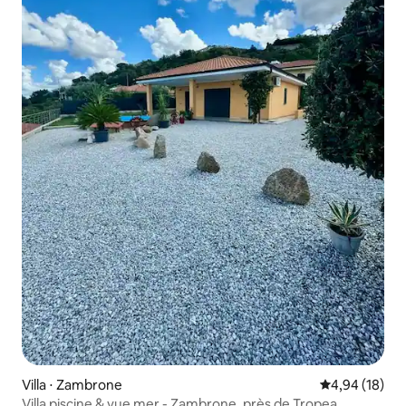
Villa ⋅ Zambrone
Évaluation mo
4,94 (18)
Villa piscine & vue mer - Zambrone, près de Tropea