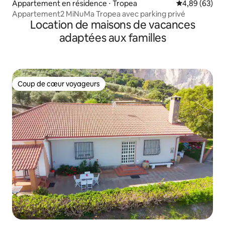
Appartement en résidence ⋅ Tropea
Évaluation mo
4,89 (63)
Appartement2 MiNuMa Tropea avec parking privé
Location de maisons de vacances
adaptées aux familles
Coup de cœur voyageurs
Coup de cœur voyageurs