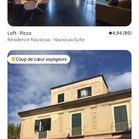
Loft ⋅ Pizzo
Évaluation mo
4,94 (89)
Résidence Nausicaa - Nausicaa Suite
Coup de cœur voyageurs
Coups de cœur voyageurs les plus appréciés