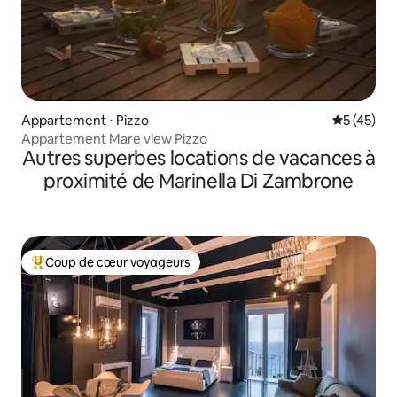
Appartement ⋅ Pizzo
Évaluation
5 (45)
Appartement Mare view Pizzo
Autres superbes locations de vacances à
proximité de Marinella Di Zambrone
Coup de cœur voyageurs
Coups de cœur voyageurs les plus appréciés