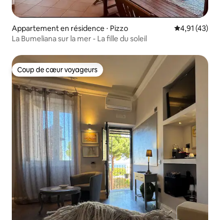
Appartement en résidence ⋅ Pizzo
Évaluation mo
4,91 (43)
La Bumeliana sur la mer - La fille du soleil
Coup de cœur voyageurs
Coup de cœur voyageurs