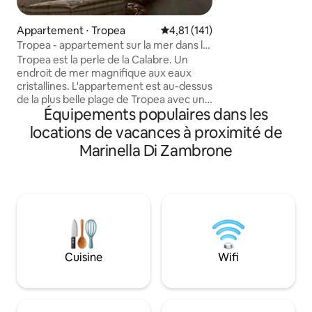
de confort : il vou
mer splendide et u
Appartement ⋅ Tropea
Évaluation moyenne sur la base 
4,81 (141)
demande), un asce
Tropea - appartement sur la mer dans le
climatisation, une 
centre historique
Tropea est la perle de la Calabre. Un
avec télévision, 2 
endroit de mer magnifique aux eaux
bains. Proche des 
cristallines. L'appartement est au-dessus
mer, des bars et r
de la plus belle plage de Tropea avec une
commerces, des ph
Équipements populaires dans les
vue magnifique sur la mer bleue, à 10
gare, tout pour fa
min de Capo Vaticano et vue sur les
locations de vacances à proximité de
moment de détent
Éoliennes au coucher du soleil. Il est en
plaisir facile.
Marinella Di Zambrone
plein centre historique, à proximité des
restaurants, les plages, la vie nocturne
et les transports en commun. Vous
aimerez mon logement pour ces
raisons : ambiance, personnes, quartier,
espaces extérieurs et lumière. Mon
logement est parfait pour les couples,
les familles (avec enfants) et les familles
Cuisine
Wifi
(avec enfants).