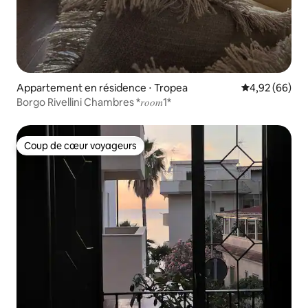
Appartement en résidence ⋅ Tropea
Évaluation mo
4,92 (66)
Borgo Rivellini Chambres *𝑟𝑜𝑜𝑚1*
Coup de cœur voyageurs
Coup de cœur voyageurs