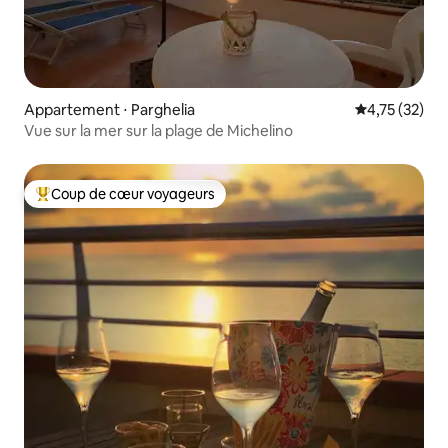
Appartement ⋅ Parghelia
Évaluation mo
4,75 (32)
Vue sur la mer sur la plage de Michelino
Coup de cœur voyageurs
Coups de cœur voyageurs les plus appréciés