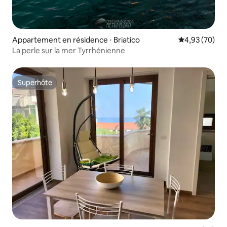
Appartement en résidence ⋅ Briatico
Évaluation mo
4,93 (70)
La perle sur la mer Tyrrhénienne
Superhôte
Superhôte