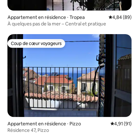
Appartement en résidence ⋅ Tropea
Évaluation mo
4,84 (89)
À quelques pas de la mer – Central et pratique
Coup de cœur voyageurs
Coup de cœur voyageurs
Appartement en résidence ⋅ Pizzo
Évaluation mo
4,91 (91)
Résidence 47, Pizzo