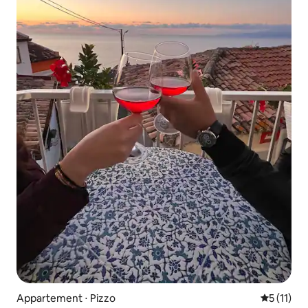
Appartement ⋅ Pizzo
Évaluatio
5 (11)