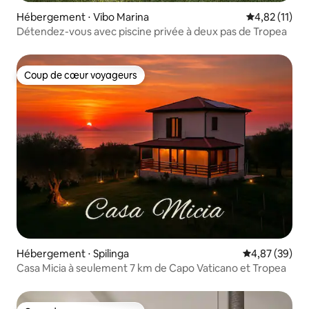
Hébergement ⋅ Vibo Marina
Évaluation mo
4,82 (11)
Détendez-vous avec piscine privée à deux pas de Tropea
Coup de cœur voyageurs
Coup de cœur voyageurs
Hébergement ⋅ Spilinga
Évaluation mo
4,87 (39)
Casa Micia à seulement 7 km de Capo Vaticano et Tropea