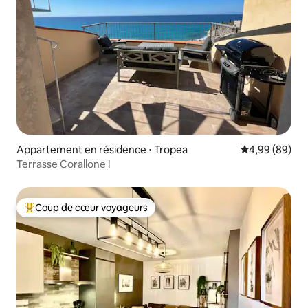
Appartement en résidence ⋅ Tropea
Évaluation mo
4,99 (89)
Terrasse Corallone !
Coup de cœur voyageurs
Coups de cœur voyageurs les plus appréciés