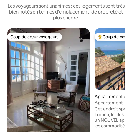
Les voyageurs sont unanimes : ces logements sont très
bien notés en termes d'emplacement, de propreté et
plus encore.
Coup de cœur voyageurs
Coup de cœur 
Coup de cœur voyageurs
Coups de cœur vo
Appartement en r
⋅ Tropea
Appartement-bou
Cet endroit spécia
Tropea, le plus beau vi
un NOUVEL appar
les commodités né
profiter d'un séj