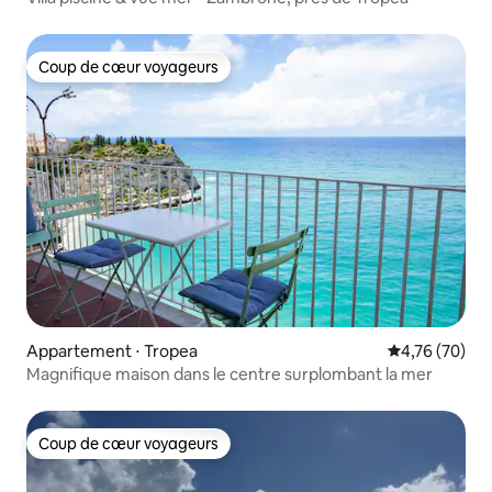
Coup de cœur voyageurs
Coup de cœur voyageurs
Appartement ⋅ Tropea
Évaluation mo
4,76 (70)
Magnifique maison dans le centre surplombant la mer
Coup de cœur voyageurs
Coup de cœur voyageurs