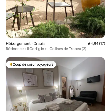
Hébergement ⋅ Drapia
Évaluation mo
4,94 (17)
Résidence « Il Cortiglio » - Collines de Tropea (2)
Coup de cœur voyageurs
Coups de cœur voyageurs les plus appréciés