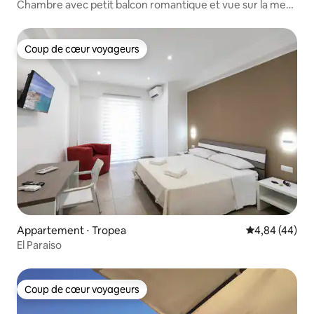
Chambre avec petit balcon romantique et vue sur la mer
à Pizzo
Coup de cœur voyageurs
Coup de cœur voyageurs
Appartement ⋅ Tropea
Évaluation mo
4,84 (44)
El Paraiso
Coup de cœur voyageurs
Coup de cœur voyageurs