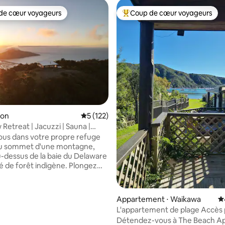
de cœur voyageurs
Coup de cœur voyageurs
 cœur voyageurs les plus appréciés
Coups de cœur voyageurs les p
 la base de 331 commentaires : 4,96 sur 5
son
Évaluation moyenne sur la base de 122 co
5 (122)
Retreat | Jacuzzi | Sauna |
us dans votre propre refuge
 au sommet d'une montagne,
-dessus de la baie du Delaware
e forêt indigène. Plongez
toiles dans un jacuzzi privé
u bois, détendez-vous dans le
rofitez de matins tranquilles
Appartement ⋅ Waikawa
É
 nature avec des vues
L'appartement de plage Accès privé à la
ent situé pour
plage
Détendez-vous à The Beach A
 la région de Nelson Tasman et