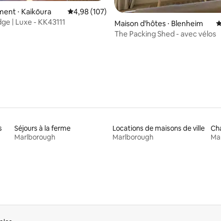
ent ⋅ Kaikōura
Évaluation moyenne sur la base de 107 commen
4,98 (107)
ge | Luxe - KK43111
Maison d'hôtes ⋅ Blenheim
É
 la base de 110 commentaires : 4,91 sur 5
The Packing Shed - avec vélos
s
Séjours à la ferme
Locations de maisons de ville
Ch
Marlborough
Marlborough
Ma