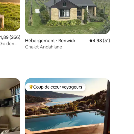
valuation moyenne sur la base de 266 commentaires : 4,89 sur 5
4,89 (266)
ntaires : 4,98 sur 5
Hébergement ⋅ Renwick
Évaluation moyenne su
4,98 (51)
 Golden
Chalet Andahlane
Coup de cœur voyageurs
lus appréciés
Coups de cœur voyageurs les plus appréciés