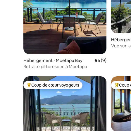
Héberge
o Bay
Vue sur la
Hébergement ⋅ Moetapu Bay
Évaluation moyenn
5 (9)
Retraite pittoresque à Moetapu
Coup de cœur voyageurs
Coup 
Coups de cœur voyageurs les plus appréciés
Coups de