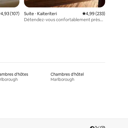
taires : 4,98 sur 5
valuation moyenne sur la base de 107 commentaires : 4,93 sur 5
4,93 (107)
Suite ⋅ Kaiteriteri
Évaluation moyenne sur
4,99 (233)
Détendez-vous confortablement près
du parc national Abel Tasman
ambres d'hôtes
Chambres d'hôtel
rlborough
Marlborough