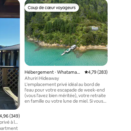
Hébergem
Coup de cœur voyageurs
Coup
lus appréciés
Coup de cœur voyageurs
Coups d
Le parad
L'endroit
escapade.
Havelock 
votre arr
entouré 
faune aviaire
votre dis
rivage so
Un endroi
mmentaires : 5 sur 5
soleil. L
Hébergement ⋅ Whatamang
Évaluation moyenne sur
4,79 (283)
spa plant
o Bay
Ahuriri Hideaway
relaxante
s'ouvrent
L'emplacement privé idéal au bord de
parfaite 
l'eau pour votre escapade de week-end
pittores
(vous l'avez bien méritée), votre retraite
disponibl
en famille ou votre lune de miel. Si vous
êtes à la recherche d'un cadre tranquille,
avec une plage semi-privée et une
valuation moyenne sur la base de 349 commentaires : 4,96 sur 5
4,96 (349)
grande terrasse ensoleillée, cette
maison a tout cela et plus encore. La vue
partment
est trop belle pour ne pas être partagée.