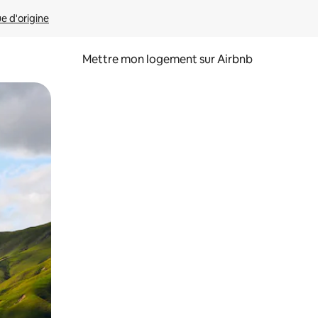
ue d'origine
Mettre mon logement sur Airbnb
sant glisser.