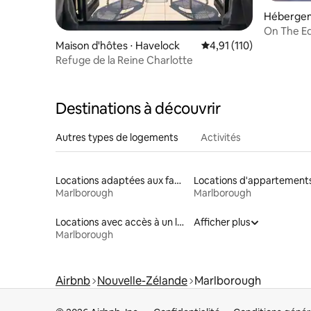
Hébergem
On The Ed
Maison d'hôtes ⋅ Havelock
Évaluation moyenne sur
4,91 (110)
Refuge de la Reine Charlotte
Destinations à découvrir
Autres types de logements
Activités
Locations adaptées aux familles
Locations d'appartement
Marlborough
Marlborough
Locations avec accès à un lac
Afficher plus
Marlborough
Airbnb
Nouvelle-Zélande
Marlborough