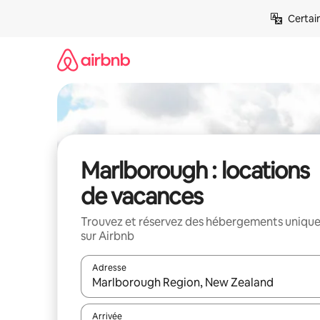
Aller
Certai
directement
au
contenu
Marlborough : locations
de vacances
Trouvez et réservez des hébergements uniqu
sur Airbnb
Adresse
Lorsque les résultats s'affichent, utilisez les flèc
Arrivée