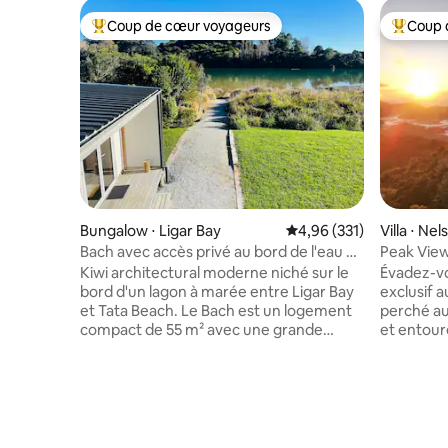
Coup de cœur voyageurs
Coup 
Coups de cœur voyageurs les plus appréciés
Coups de
Bungalow ⋅ Ligar Bay
Évaluation moyenne sur
4,96 (331)
Villa ⋅ Nel
Bach avec accès privé au bord de l'eau +
Peak View 
2 kayaks
Nelson
Kiwi architectural moderne niché sur le
Évadez-vo
bord d'un lagon à marée entre Ligar Bay
exclusif
et Tata Beach. Le Bach est un logement
perché au
compact de 55 m² avec une grande
et entouré d
terrasse abritée et couverte avec du
sous les é
soleil toute la journée. Une chambre
chauffé a
principale est reliée à un salon compact
sauna et p
et à une salle de bain attenante, à une
en pleine
salle à manger et à une cuisine de
panoramiques. Parfaitem
chaque côté, le tout avec une vue
découvrir