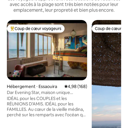
avec accès à la plage sont très bien notées pour leur
emplacement, leur propreté et bien plus encore.
Coup de cœur voyageurs
Coup de cœur vo
Coups de cœur voyageurs les plus appréciés
Coup de cœur vo
Hébergement ⋅ Essaouira
Évaluation moyenne sur la base 
4,98 (168)
Dar Evening Star, maison unique
directement sur la mer !
IDÉAL pour les COUPLES et les
RÉUNIONS D’AMIS. IDÉAL pour les
FAMILLES. Au cœur de la vieille médina,
perché sur les remparts avec l’océan qui
déferle en contrebas, le
Dar Evening Star dispose de 2 suites de