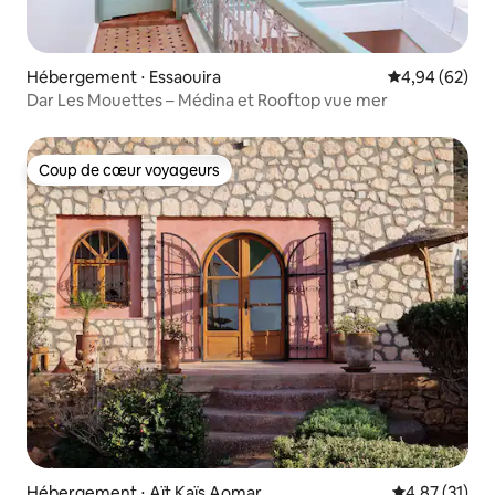
Hébergement ⋅ Essaouira
Évaluation mo
4,94 (62)
Dar Les Mouettes – Médina et Rooftop vue mer
Coup de cœur voyageurs
Coup de cœur voyageurs
Hébergement ⋅ Aït Kaïs Aomar
Évaluation mo
4,87 (31)