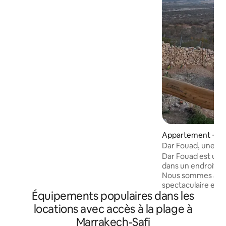
luxe avec vue sur la mer, d’une chambre
supplémentaire confortable, de
3 terrasses donnant sur la mer, de
quatre toilettes, de trois douches, d’une
baignoire, de 3 canapés et de nombreux
fauteuils en cuir. En plus, des cheminées,
une salle de cinéma, une table avec un
jeu d’échecs, une buanderie et une
grande cuisine bien équipée. Un havre
de paix à quelques pas des cafés, des
restaurants et des magasins.
Appartement ⋅ Sid
Dar Fouad, une fen
Dar Fouad est un 
dans un endroit un
Nous sommes à 20
spectaculaire et h
Équipements populaires dans les
et l'immense baie de
marchant le long 
locations avec accès à la plage à
sentier dans le sab
Marrakech-Safi
par une immense 