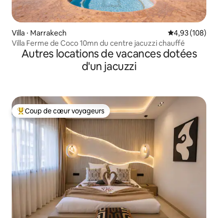
Villa ⋅ Marrakech
Évaluation moy
4,93 (108)
Villa Ferme de Coco 10mn du centre jacuzzi chauffé
Autres locations de vacances dotées
d'un jacuzzi
Coup de cœur voyageurs
Coups de cœur voyageurs les plus appréciés