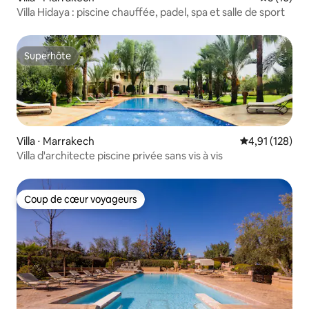
Villa Hidaya : piscine chauffée, padel, spa et salle de sport
Superhôte
Superhôte
Villa ⋅ Marrakech
Évaluation moy
4,91 (128)
Villa d'architecte piscine privée sans vis à vis
Coup de cœur voyageurs
Coup de cœur voyageurs