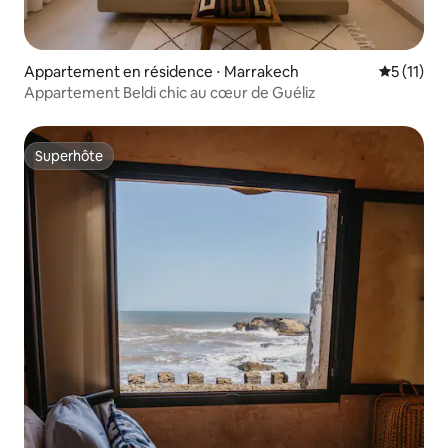
Appartement en résidence ⋅ Marrakech
Évaluatio
5 (11)
Appartement Beldi chic au cœur de Guéliz
Superhôte
Superhôte