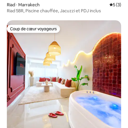
Riad ⋅ Marrakech
Évaluatio
5 (3)
Riad 5BR, Piscine chauffée, Jacuzzi et PDJ inclus
Coup de cœur voyageurs
Coup de cœur voyageurs