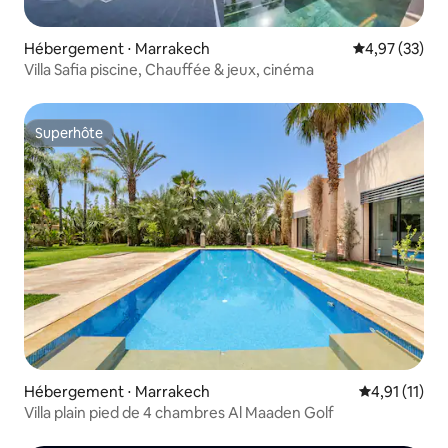
Hébergement ⋅ Marrakech
Évaluation mo
4,97 (33)
Villa Safia piscine, Chauffée & jeux, cinéma
Superhôte
Superhôte
Hébergement ⋅ Marrakech
Évaluation m
4,91 (11)
Villa plain pied de 4 chambres Al Maaden Golf