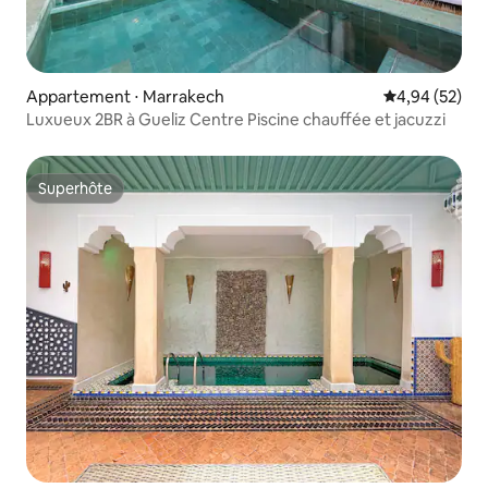
Appartement ⋅ Marrakech
Évaluation mo
4,94 (52)
Luxueux 2BR à Gueliz Centre Piscine chauffée et jacuzzi
Superhôte
Superhôte