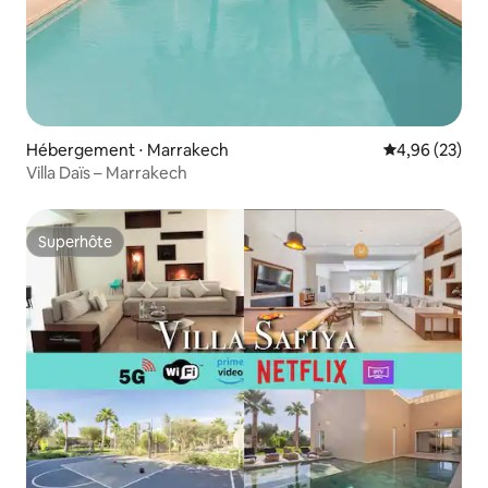
Hébergement ⋅ Marrakech
Évaluation mo
4,96 (23)
Villa Daïs – Marrakech
Superhôte
Superhôte