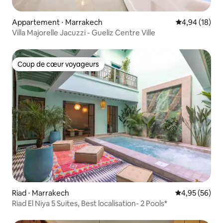
Appartement ⋅ Marrakech
Évaluation mo
4,94 (18)
Villa Majorelle Jacuzzi - Gueliz Centre Ville
Coup de cœur voyageurs
Coup de cœur voyageurs
Riad ⋅ Marrakech
Évaluation mo
4,95 (56)
Riad El Niya 5 Suites, Best localisation- 2 Pools*