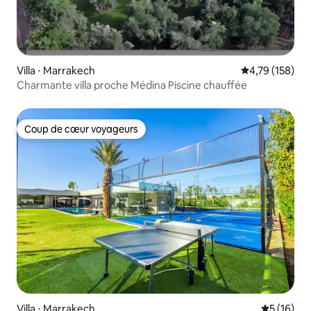
Villa ⋅ Marrakech
Évaluation moy
4,79 (158)
Charmante villa proche Médina Piscine chauffée
Coup de cœur voyageurs
Coup de cœur voyageurs
Villa ⋅ Marrakech
Évaluation
5 (16)