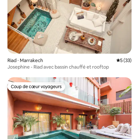
Riad ⋅ Marrakech
Évaluation
5 (33)
Josephine - Riad avec bassin chauffé et rooftop
Coup de cœur voyageurs
Coup de cœur voyageurs