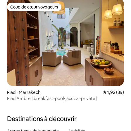
Coup de cœur voyageurs
Coup de cœur voyageurs
Riad ⋅ Marrakech
Évaluation mo
4,92 (39)
Riad Ambre | breakfast•pool•jacuzzi•private |
Destinations à découvrir