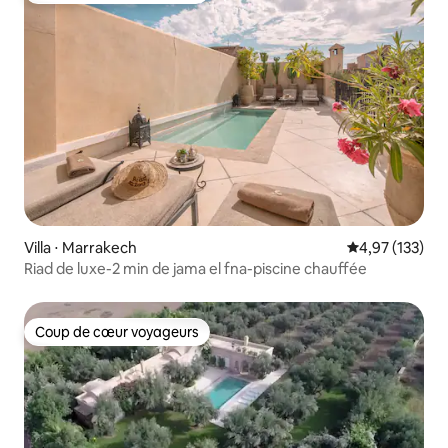
Villa ⋅ Marrakech
Évaluation moy
4,97 (133)
Riad de luxe-2 min de jama el fna-piscine chauffée
Coup de cœur voyageurs
Coup de cœur voyageurs