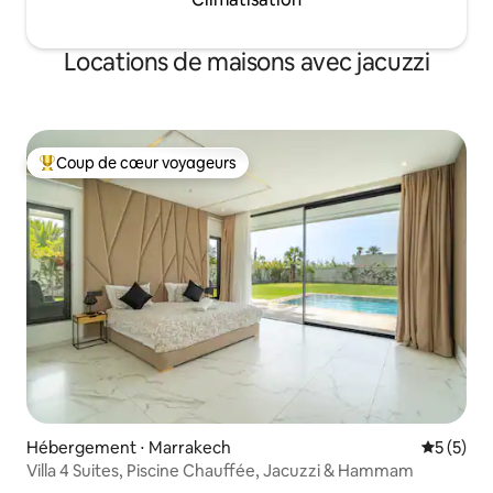
Locations de maisons avec jacuzzi
Coup de cœur voyageurs
Coups de cœur voyageurs les plus appréciés
Hébergement ⋅ Marrakech
Évaluatio
5 (5)
Villa 4 Suites, Piscine Chauffée, Jacuzzi & Hammam