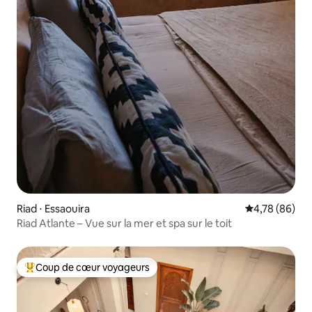
Riad ⋅ Essaouira
Évaluation mo
4,78 (86)
Riad Atlante – Vue sur la mer et spa sur le toit
Coup de cœur voyageurs
Coups de cœur voyageurs les plus appréciés