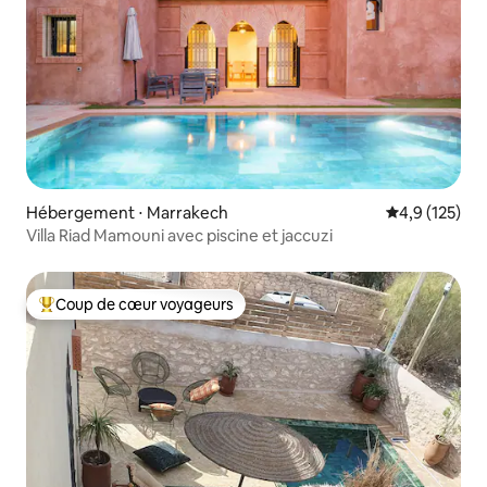
Hébergement ⋅ Marrakech
Évaluation mo
4,9 (125)
Villa Riad Mamouni avec piscine et jaccuzi
Coup de cœur voyageurs
Coups de cœur voyageurs les plus appréciés