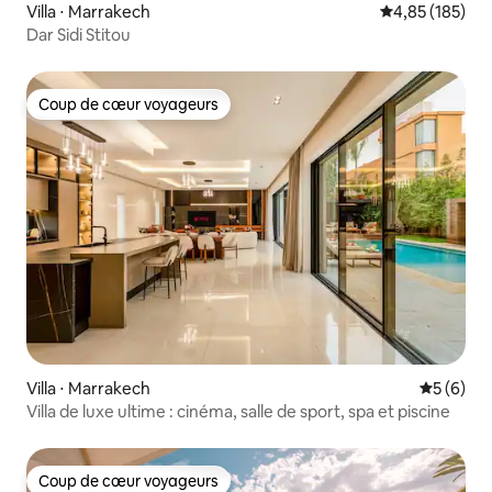
Villa ⋅ Marrakech
Évaluation moy
4,85 (185)
Dar Sidi Stitou
Coup de cœur voyageurs
Coup de cœur voyageurs
Villa ⋅ Marrakech
Évaluatio
5 (6)
Villa de luxe ultime : cinéma, salle de sport, spa et piscine
Coup de cœur voyageurs
Coup de cœur voyageurs