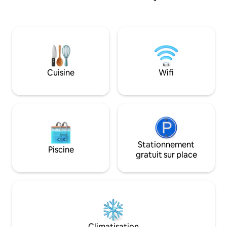
niveaux, il a été rénové en matériaux
d'une télévision & 
traditionnels, dans un style Arabo-
réversible. Le Ria
Andalou et meublé avec du mobilier
d'un rooftop avec v
ancien, tout le linge de maison est
médina. Petits déj
fourni.
aéroport offert Ca
maximale: 6 adult
- 12 ans
Cuisine
Wifi
Stationnement
Piscine
gratuit sur place
Climatisation