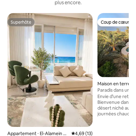
plus encore.
Superhôte
Coup de cœur vo
Superhôte
Coup de cœur vo
Maison en terre ⋅ 
Paradis dans une f
piscine et brasero
Envie d'une retrait
Bienvenue dans vo
désert niché au mi
journées chaudes d
nuits fraîches son
équilibrées ici av
de Siwan conçue s
Appartement ⋅ El-Alamein Vill
Évaluation moyenne sur la base
4,69 (13)