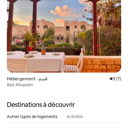
Hébergement ⋅ قسم
Évaluatio
5 (7)
Beit Alnassim
Destinations à découvrir
Autres types de logements
Activités