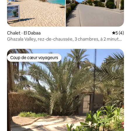
Chalet ⋅ El Dabaa
Évaluatio
5 (4)
Ghazala Valley, rez-de-chaussée, 3 chambres, à 2 minutes
à pied de la plage
Coup de cœur voyageurs
Coup de cœur voyageurs