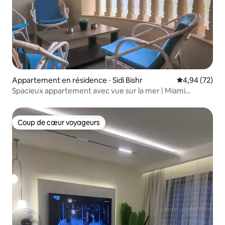
Appartement en résidence ⋅ Sidi Bishr
Évaluation mo
4,94 (72)
Spacieux appartement avec vue sur la mer | Miami
Alexandria
Coup de cœur voyageurs
Coup de cœur voyageurs