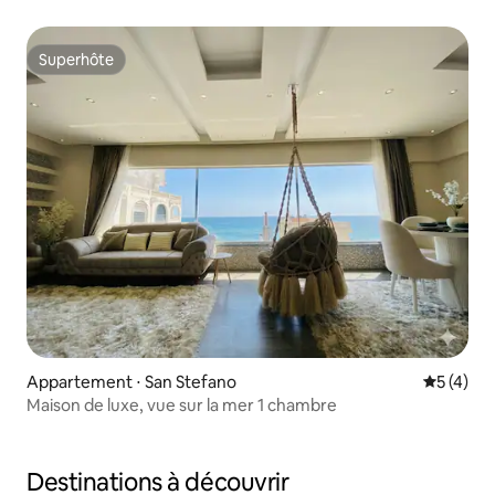
mer
Superhôte
Superhôte
Appartement ⋅ San Stefano
Évaluatio
5 (4)
Maison de luxe, vue sur la mer 1 chambre
Destinations à découvrir