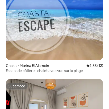
Chalet ⋅ Marina El Alamein
Évaluation mo
4,83 (12)
Escapade côtière : chalet avec vue sur la plage
Superhôte
Superhôte