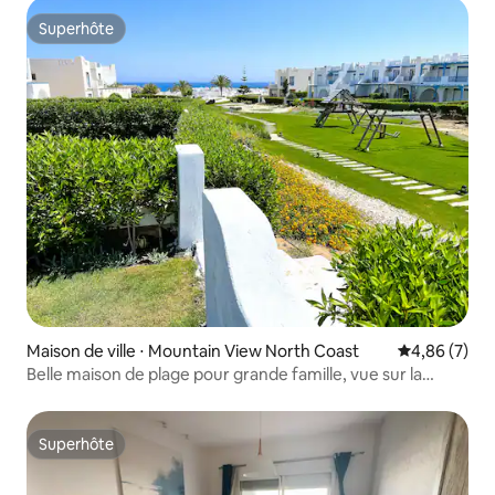
Superhôte
Superhôte
Maison de ville ⋅ Mountain View North Coast
Évaluation m
4,86 (7)
Belle maison de plage pour grande famille, vue sur la
montagne
Superhôte
Superhôte