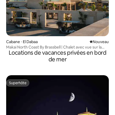
Cabane ⋅ El Dabaa
Nouvel hébe
Nouveau
Makai North Coast By Brassbell | Chalet avec vue sur la
Locations de vacances privées en bord
mer
de mer
Superhôte
Superhôte