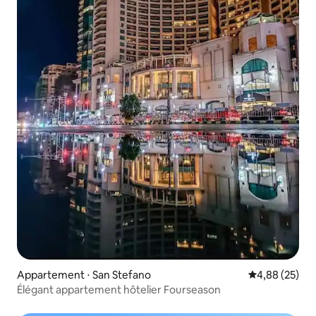
Appartement ⋅ San Stefano
Évaluation mo
4,88 (25)
Élégant appartement hôtelier Fourseason