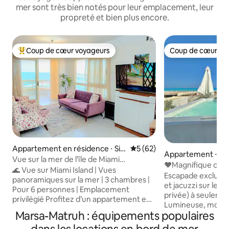
mer sont très bien notés pour leur emplacement, leur
propreté et bien plus encore.
Coup de cœur voyageurs
Coup de cœur vo
Coups de cœur voyageurs les plus appréciés
Coup de cœur vo
Appartement en résidence ⋅ Sidi
Évaluation moyenne sur la b
5 (62)
Appartement ⋅ No
Beshr Bahri
Vue sur la mer de l'île de Miami
❤️Magnifique cham
« Alexandria »
🌊 Vue sur Miami Island | Vues
toit
Escapade exclusiv
panoramiques sur la mer | 3 chambres |
et jacuzzi sur le to
Pour 6 personnes | Emplacement
privée) à seulemen
privilégié Profitez d’un appartement en
Lumineuse, moder
bord de mer entièrement climatisé dans
Marsa-Matruh : équipements populaires
avec 1 chambre (li
l’un des quartiers les plus animés
fauteuil, salon sp
d’Alexandrie. L’appartement offre une