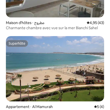
Maison d'hôtes ⋅ مطروح
Évaluation mo
4,95 (43)
Charmante chambre avec vue sur la mer Bianchi Sahel
Superhôte
Superhôte
Appartement ⋅ Al Mamurah
Évaluatio
5 (4)