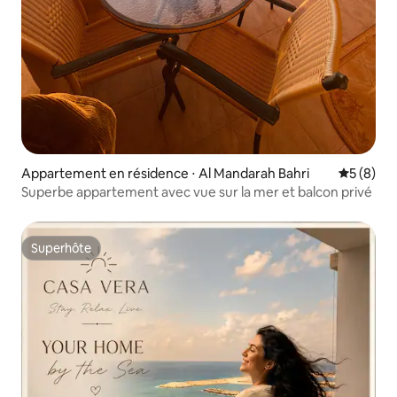
Appartement en résidence ⋅ Al Mandarah Bahri
Évaluatio
5 (8)
Superbe appartement avec vue sur la mer et balcon privé
Superhôte
Superhôte