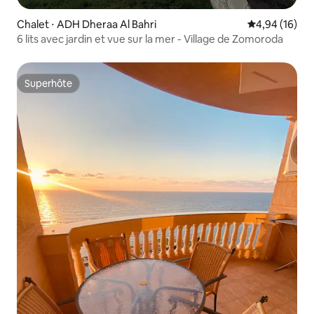
Chalet ⋅ ADH Dheraa Al Bahri
Évaluation mo
4,94 (16)
6 lits avec jardin et vue sur la mer - Village de Zomoroda
Superhôte
Superhôte