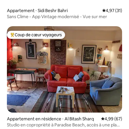
Appartement ⋅ Sidi Beshr Bahri
Évaluation mo
4,97 (31)
Sans Clime - App Vintage modernisé - Vue sur mer
Coup de cœur voyageurs
Coups de cœur voyageurs les plus appréciés
Appartement en résidence ⋅ Al Bitash Sharq
Évaluation mo
4,99 (67)
Studio en copropriété à Paradise Beach, accès à une plage