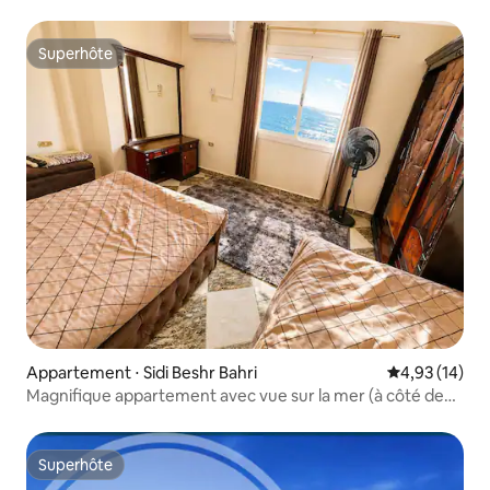
privée
Superhôte
Superhôte
Appartement ⋅ Sidi Beshr Bahri
Évaluation mo
4,93 (14)
Magnifique appartement avec vue sur la mer (à côté de
Hilton)
Superhôte
Superhôte