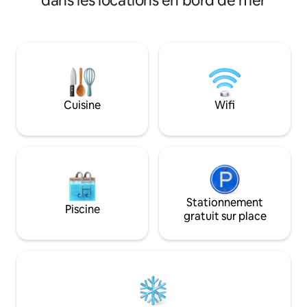
dans les locations en bord de mer
et cuisine entière
vue imprenable sur la mer depuis
d'une connexion Wi
chaque pièce, y compris depuis un
télévision connect
espace de réception spacieux, idéal pour
et d'une vue impre
se détendre tout en profitant de
coins. Parfait pour
l’atmosphère animée de la ville. Il
de miel, les famill
accueille confortablement jusqu'à
travail à distance.
6 personnes, avec 3 chambres (5 lits),
résidence sécuris
2 salles de bain « dont une avec cabine
Cuisine
Wifi
professionnel. Ré
de douche », et une cuisine tout équipée
faites de la Médit
dotée de tous les appareils
électroménagers essentiels.
Stationnement
Piscine
gratuit sur place