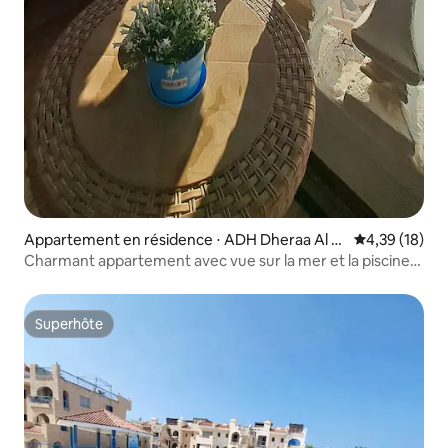
Appartement en résidence ⋅ ADH Dheraa Al B
Évaluation mo
4,39 (18)
ahri
Charmant appartement avec vue sur la mer et la piscine
près d'Alexandrie
Superhôte
Superhôte