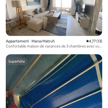
Appartement ⋅ Marsa Matruh
Évaluation mo
4,77 (13)
Confortable maison de vacances de 3 chambres avec vue
sur la mer à Fouka Bay.
Superhôte
Superhôte