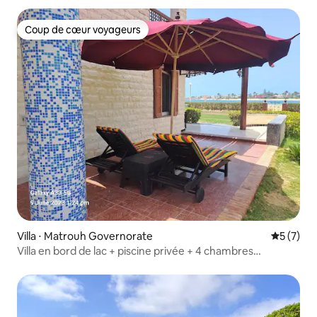
Coup de cœur voyageurs
Coup de cœur voyageurs
Villa ⋅ Matrouh Governorate
Évaluatio
5 (7)
Villa en bord de lac + piscine privée + 4 chambres
principales