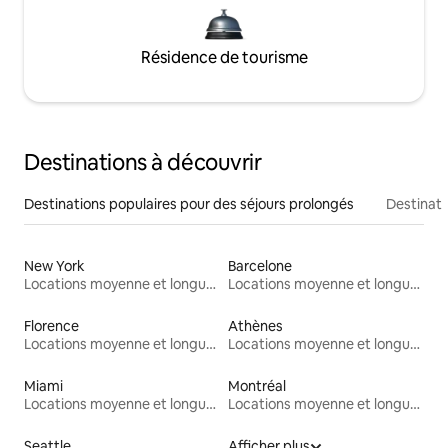
Résidence de tourisme
Destinations à découvrir
Destinations populaires pour des séjours prolongés
Destinati
New York
Barcelone
Locations moyenne et longue durée
Locations moyenne et longue durée
Florence
Athènes
Locations moyenne et longue durée
Locations moyenne et longue durée
Miami
Montréal
Locations moyenne et longue durée
Locations moyenne et longue durée
Seattle
Afficher plus