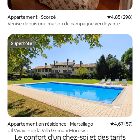
Appartement ⋅ Scorzè
Évaluation moy
4,85 (298)
Venise depuis une maison de campagne verdoyante
Superhôte
Superhôte
Appartement en résidence ⋅ Martellago
Évaluation mo
4,67 (57)
« Il Vivaio » de la Villa Grimani Morosini
Le confort d'un chez-soi et des tarifs