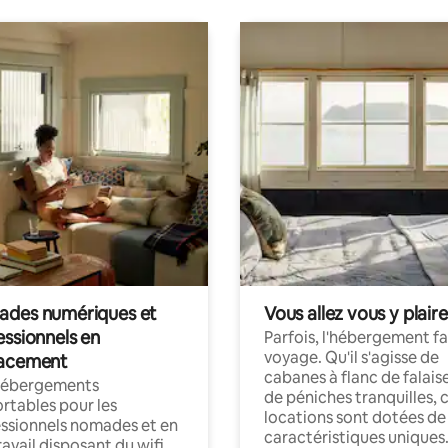
des numériques et
Vous allez vous y plaire
essionnels en
Parfois, l'hébergement fai
voyage. Qu'il s'agisse de
acement
cabanes à flanc de falais
hébergements
de péniches tranquilles, 
rtables pour les
locations sont dotées de
ssionnels nomades et en
caractéristiques uniques
ravail disposant du wifi