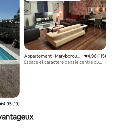
ntaires : 4,81 sur 5
Appartement ⋅ Maryboroug
Évaluation moyenne sur
4,96 (115)
h
Espace et caractère dans le centre du
patrimoine
Évaluation moyenne sur la base de 19 commentaires : 4,95 sur 5
4,95 (19)
avantageux