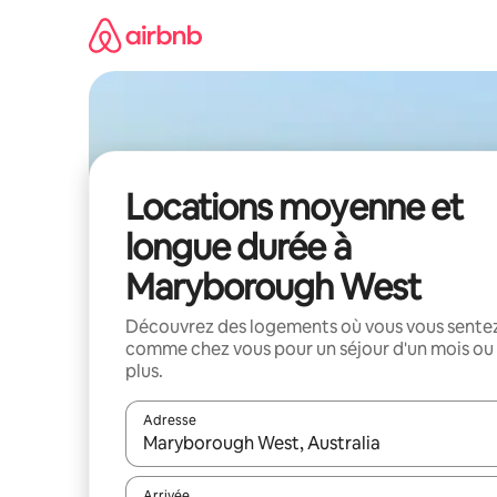
Aller
directement
au
contenu
Locations moyenne et
longue durée à
Maryborough West
Découvrez des logements où vous vous sente
comme chez vous pour un séjour d'un mois ou
plus.
Adresse
Lorsque les résultats s'affichent, utilisez les flèc
Arrivée