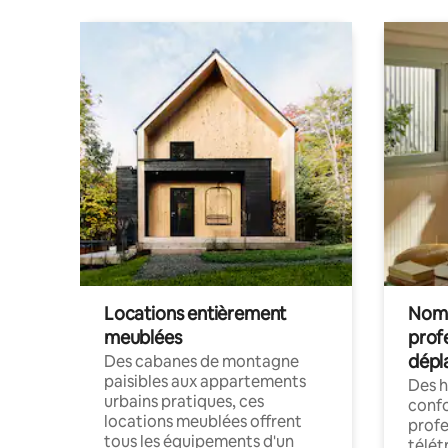
Locations entièrement
Noma
meublées
prof
dépl
Des cabanes de montagne
paisibles aux appartements
Des 
urbains pratiques, ces
confo
locations meublées offrent
profe
tous les équipements d'un
télét