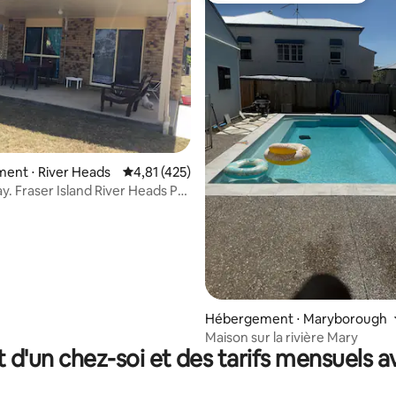
ur la base de 54 commentaires : 4,7 sur 5
ent ⋅ River Heads
Évaluation moyenne sur la base de 425 comme
4,81 (425)
y. Fraser Island River Heads Pet
Hébergement ⋅ Maryborough
Maison sur la rivière Mary
t d'un chez-soi et des tarifs mensuels 