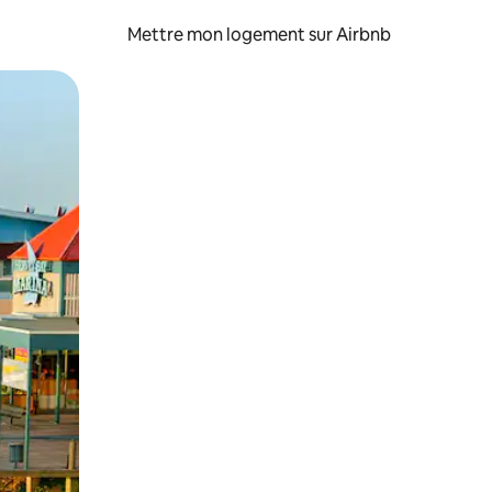
Mettre mon logement sur Airbnb
sant glisser.