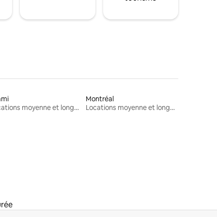
ami
Montréal
Locations moyenne et longue durée
Locations moyenne et longue durée
urée