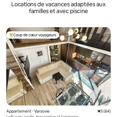
Locations de vacances adaptées aux
familles et avec piscine
Coup de cœur voyageurs
Coups de cœur voyageurs les plus appréciés
Appartement ⋅ Varsovie
Évaluation
5 (64)
Loft avec jardin, mezzanine et baignoire