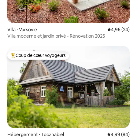
Villa ⋅ Varsovie
Évaluation mo
4,96 (24)
Villa moderne et jardin privé - Rénovation 2025
Coup de cœur voyageurs
Coups de cœur voyageurs les plus appréciés
Hébergement ⋅ Tocznabiel
Évaluation mo
4,99 (84)