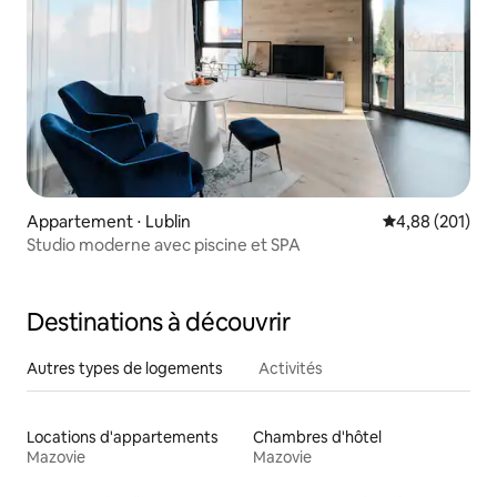
Appartement ⋅ Lublin
Évaluation moy
4,88 (201)
Studio moderne avec piscine et SPA
Destinations à découvrir
Autres types de logements
Activités
Locations d'appartements
Chambres d'hôtel
Mazovie
Mazovie