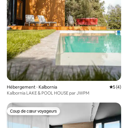
Hébergement ⋅ Kalbornia
Évaluatio
5 (4)
Kalbornia LAKE & POOL HOUSE par JWPM
Coup de cœur voyageurs
Coup de cœur voyageurs