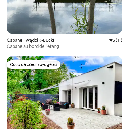
Cabane ⋅ Wądołki-Bućki
Évaluatio
5 (11)
Cabane au bord de l'étang
Coup de cœur voyageurs
Coup de cœur voyageurs