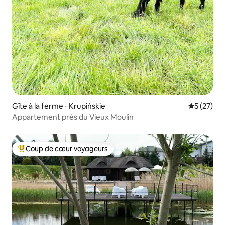
Gîte à la ferme ⋅ Krupińskie
Évaluation
5 (27)
Appartement près du Vieux Moulin
Coup de cœur voyageurs
Coups de cœur voyageurs les plus appréciés