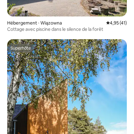
Hébergement ⋅ Wiązowna
Évaluation mo
4,95 (41)
Cottage avec piscine dans le silence de la forêt
Superhôte
Superhôte