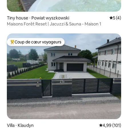
Tiny house ⋅ Powiat wyszkowski
Évaluatio
5 (4)
Maisons Forêt Reset | Jacuzzi & Sauna - Maison 1
Coup de cœur voyageurs
Coups de cœur voyageurs les plus appréciés
Villa ⋅ Klaudyn
Évaluation moy
4,99 (101)