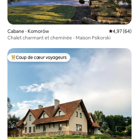
Cabane ⋅ Komorów
Évaluation mo
4,97 (64)
Chalet charmant et cheminée - Maison Psikorski
Coup de cœur voyageurs
Coups de cœur voyageurs les plus appréciés