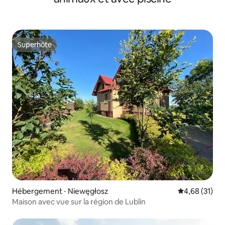
Superhôte
Superhôte
Hébergement ⋅ Niewęgłosz
Évaluation mo
4,68 (31)
Maison avec vue sur la région de Lublin