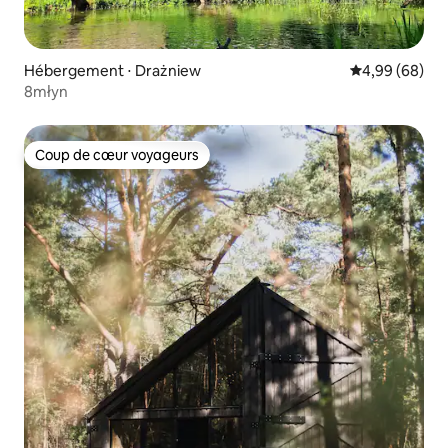
Hébergement ⋅ Drażniew
Évaluation mo
4,99 (68)
8młyn
Coup de cœur voyageurs
Coup de cœur voyageurs