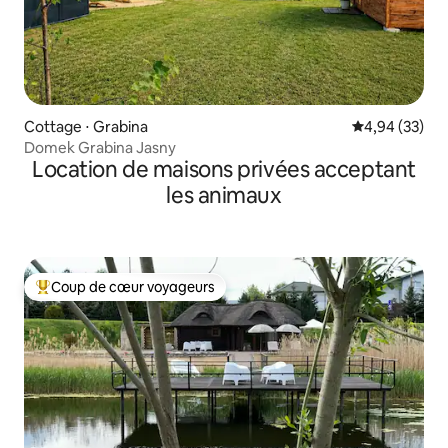
Cottage ⋅ Grabina
Évaluation mo
4,94 (33)
Domek Grabina Jasny
Location de maisons privées acceptant
les animaux
Coup de cœur voyageurs
Coups de cœur voyageurs les plus appréciés