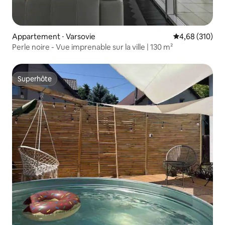
Appartement ⋅ Varsovie
Évaluation moy
4,68 (310)
Perle noire - Vue imprenable sur la ville | 130 m²
Superhôte
Superhôte