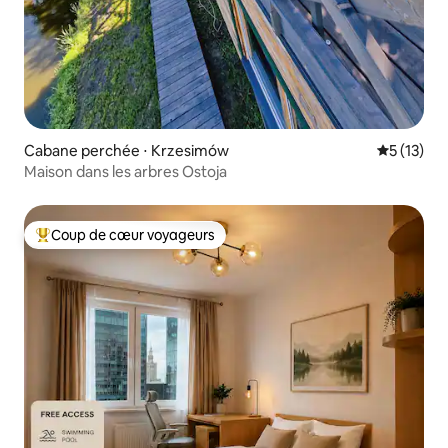
Cabane perchée ⋅ Krzesimów
Évaluation
5 (13)
Maison dans les arbres Ostoja
Coup de cœur voyageurs
Coups de cœur voyageurs les plus appréciés