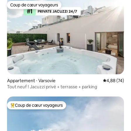
Coup de cœur voyageurs
Coup de cœur voyageurs
Appartement ⋅ Varsovie
Évaluation mo
4,88 (74)
Tout neuf ! Jacuzzi privé + terrasse + parking
Coup de cœur voyageurs
Coups de cœur voyageurs les plus appréciés