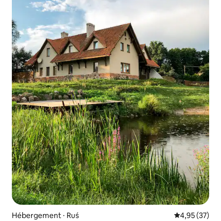
Hébergement ⋅ Ruś
Évaluation mo
4,95 (37)