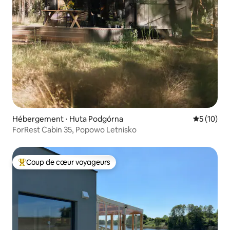
Hébergement ⋅ Huta Podgórna
Évaluation
5 (10)
ForRest Cabin 35, Popowo Letnisko
Coup de cœur voyageurs
Coups de cœur voyageurs les plus appréciés