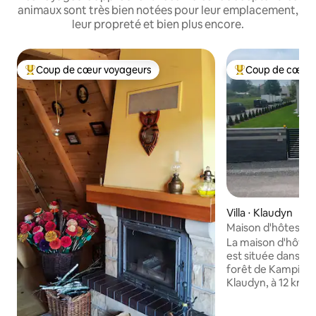
animaux sont très bien notées pour leur emplacement,
leur propreté et bien plus encore.
Coup de cœur voyageurs
Coup de cœur 
Coups de cœur voyageurs les plus appréciés
Coups de cœur vo
Villa ⋅ Klaudyn
Maison d'hôtes W
La maison d'hôte
est située dans un
forêt de Kampinos, 
Klaudyn, à 12 km d
(environ 20 minutes 
vous proposons u