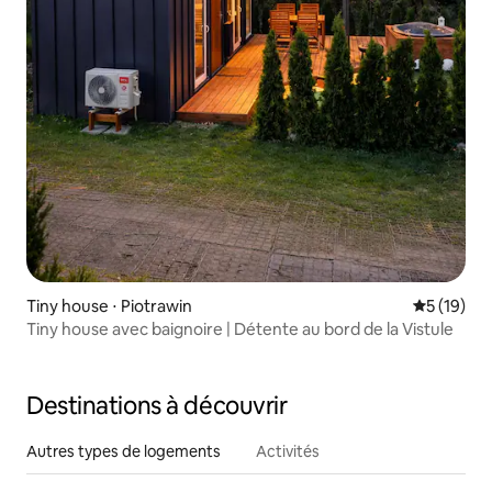
Tiny house ⋅ Piotrawin
Évaluation
5 (19)
Tiny house avec baignoire | Détente au bord de la Vistule
Destinations à découvrir
Autres types de logements
Activités