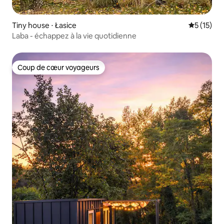
Tiny house ⋅ Łasice
Évaluation
5 (15)
Laba - échappez à la vie quotidienne
Coup de cœur voyageurs
Coup de cœur voyageurs