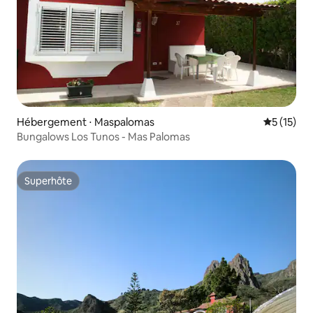
Hébergement ⋅ Maspalomas
Évaluation
5 (15)
Bungalows Los Tunos - Mas Palomas
Superhôte
Superhôte