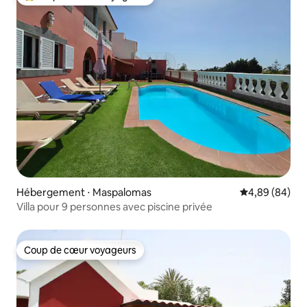
Coups de cœur voyageurs les plus appréciés
Hébergement ⋅ Maspalomas
Évaluation mo
4,89 (84)
Villa pour 9 personnes avec piscine privée
Coup de cœur voyageurs
Coup de cœur voyageurs