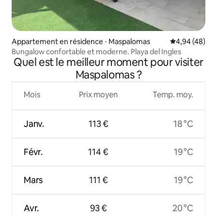
Appartement en résidence ⋅ Maspalomas
Évaluation mo
4,94 (48)
Bungalow confortable et moderne. Playa del Ingles
Quel est le meilleur moment pour visiter
Maspalomas ?
Mois
Prix moyen
Temp. moy.
Janv.
113 €
18 °C
Févr.
114 €
19 °C
Mars
111 €
19 °C
Avr.
93 €
20 °C