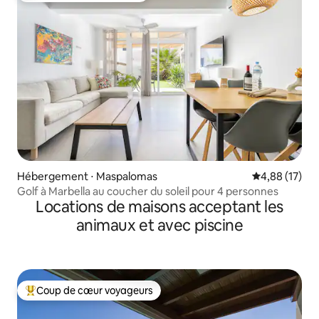
Hébergement ⋅ Maspalomas
Évaluation mo
4,88 (17)
Golf à Marbella au coucher du soleil pour 4 personnes
Locations de maisons acceptant les
animaux et avec piscine
Coup de cœur voyageurs
Coups de cœur voyageurs les plus appréciés