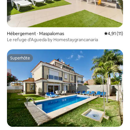
Hébergement ⋅ Maspalomas
Évaluation m
4,91 (11)
Le refuge d'Agueda by Homestaygrancanaria
Superhôte
Superhôte