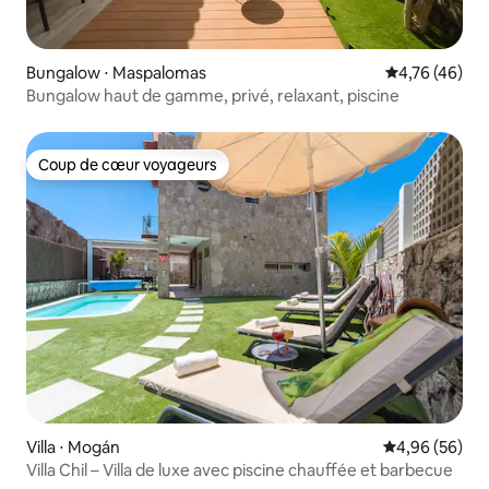
Bungalow ⋅ Maspalomas
Évaluation mo
4,76 (46)
Bungalow haut de gamme, privé, relaxant, piscine
Coup de cœur voyageurs
Coup de cœur voyageurs
Villa ⋅ Mogán
Évaluation mo
4,96 (56)
Villa Chil – Villa de luxe avec piscine chauffée et barbecue