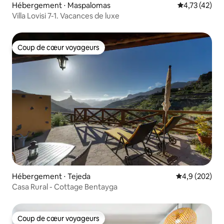
Hébergement ⋅ Maspalomas
Évaluation mo
4,73 (42)
Villa Lovisi 7-1. Vacances de luxe
Coup de cœur voyageurs
Coup de cœur voyageurs
Hébergement ⋅ Tejeda
Évaluation mo
4,9 (202)
Casa Rural - Cottage Bentayga
Coup de cœur voyageurs
Coup de cœur voyageurs