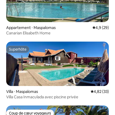
Appartement ⋅ Maspalomas
Évaluation m
4,9 (29)
Canarian Elisabeth Home
Superhôte
Superhôte
Villa ⋅ Maspalomas
Évaluation mo
4,82 (33)
Villa Casa Inmaculada avec piscine privée
Coup de cœur voyageurs