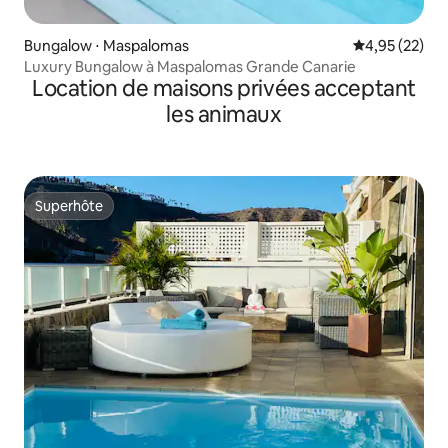
Bungalow ⋅ Maspalomas
Évaluation mo
4,95 (22)
Luxury Bungalow à Maspalomas Grande Canarie
Location de maisons privées acceptant
les animaux
Superhôte
Superhôte