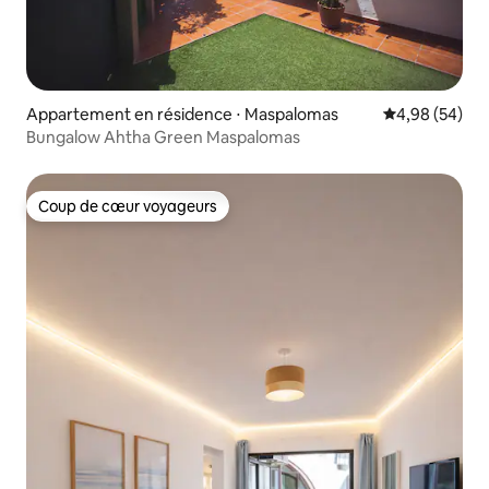
Appartement en résidence ⋅ Maspalomas
Évaluation mo
4,98 (54)
Bungalow Ahtha Green Maspalomas
Coup de cœur voyageurs
Coup de cœur voyageurs