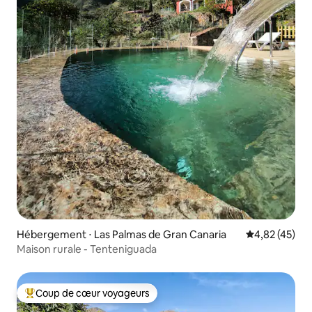
Hébergement ⋅ Las Palmas de Gran Canaria
Évaluation mo
4,82 (45)
Maison rurale - Tenteniguada
Coup de cœur voyageurs
Coups de cœur voyageurs les plus appréciés