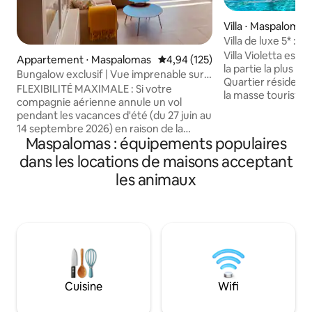
Villa ⋅ Maspalomas
Villa de luxe 5* : v
piscine chauffée
Villa Violetta est u
Appartement ⋅ Maspalomas
Évaluation moyenne sur la base 
4,94 (125)
la partie la plus 
Bungalow exclusif | Vue imprenable sur
Quartier résidentiel
la mer à 75 marches
FLEXIBILITÉ MAXIMALE : Si votre
la masse touristiqu
compagnie aérienne annule un vol
expérience d'être
pendant les vacances d'été (du 27 juin au
propriété de haut 
14 septembre 2026) en raison de la
compose de quatr
Maspalomas : équipements populaires
hausse du prix du carburant, nous vous
parfaitement répar
accordons une annulation gratuite.
dans les locations de maisons acceptant
grandes chambres,
Organisez votre séjour en toute
de San Agustín au
les animaux
confiance, voyagez en toute
arrière sur les mo
tranquillité ! (Valable pour les
son emplacement s
réservations à partir du 21 avril 2026)
profiter de vacanc
Bungalow exclusif avec une terrasse
moments à partage
ensoleillée orientée plein sud, situé au
amis.
sommet du « Monte Rojo ». Des
équipements de haute qualité,
beaucoup d'intimité et sans doute la plus
Cuisine
Wifi
belle vue sur la mer et les dunes de
Maspalomas.