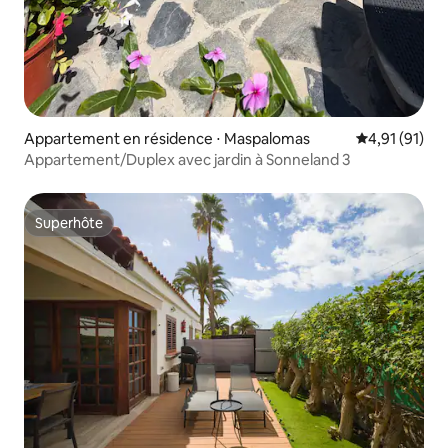
Appartement en résidence ⋅ Maspalomas
Évaluation mo
4,91 (91)
Appartement/Duplex avec jardin à Sonneland 3
Superhôte
Superhôte